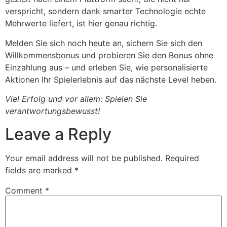
verspricht, sondern dank smarter Technologie echte
Mehrwerte liefert, ist hier genau richtig.
Melden Sie sich noch heute an, sichern Sie sich den
Willkommensbonus und probieren Sie den Bonus ohne
Einzahlung aus – und erleben Sie, wie personalisierte
Aktionen Ihr Spielerlebnis auf das nächste Level heben.
Viel Erfolg und vor allem: Spielen Sie
verantwortungsbewusst!
Leave a Reply
Your email address will not be published.
Required
fields are marked
*
Comment
*