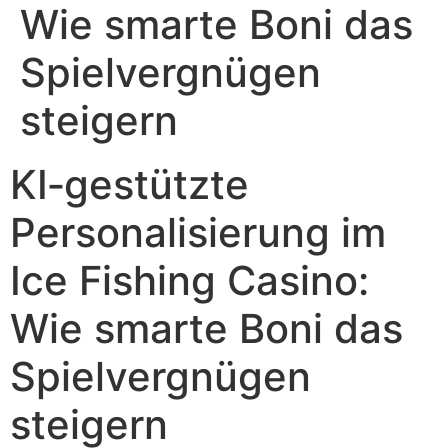
Wie smarte Boni das
Spielvergnügen
steigern
KI‑gestützte
Personalisierung im
Ice Fishing Casino:
Wie smarte Boni das
Spielvergnügen
steigern