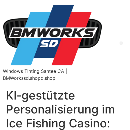
Windows Tinting Santee CA |
BMWorkssd.shopd.shop
KI‑gestützte
Personalisierung im
Ice Fishing Casino: