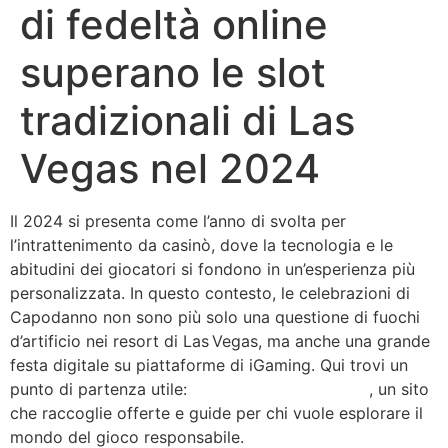
di fedeltà online
superano le slot
tradizionali di Las
Vegas nel 2024
Il 2024 si presenta come l’anno di svolta per
l’intrattenimento da casinò, dove la tecnologia e le
abitudini dei giocatori si fondono in un’esperienza più
personalizzata. In questo contesto, le celebrazioni di
Capodanno non sono più solo una questione di fuochi
d’artificio nei resort di Las Vegas, ma anche una grande
festa digitale su piattaforme di iGaming. Qui trovi un
punto di partenza utile:
casinò online non aams
, un sito
che raccoglie offerte e guide per chi vuole esplorare il
mondo del gioco responsabile.