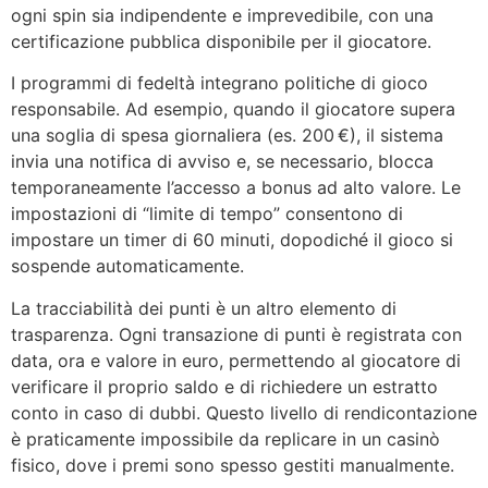
ogni spin sia indipendente e imprevedibile, con una
certificazione pubblica disponibile per il giocatore.
I programmi di fedeltà integrano politiche di gioco
responsabile. Ad esempio, quando il giocatore supera
una soglia di spesa giornaliera (es. 200 €), il sistema
invia una notifica di avviso e, se necessario, blocca
temporaneamente l’accesso a bonus ad alto valore. Le
impostazioni di “limite di tempo” consentono di
impostare un timer di 60 minuti, dopodiché il gioco si
sospende automaticamente.
La tracciabilità dei punti è un altro elemento di
trasparenza. Ogni transazione di punti è registrata con
data, ora e valore in euro, permettendo al giocatore di
verificare il proprio saldo e di richiedere un estratto
conto in caso di dubbi. Questo livello di rendicontazione
è praticamente impossibile da replicare in un casinò
fisico, dove i premi sono spesso gestiti manualmente.