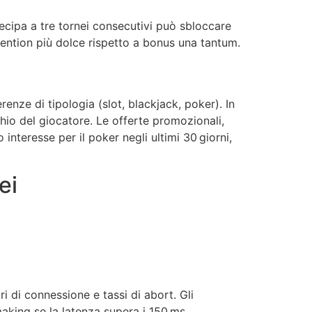
ecipa a tre tornei consecutivi può sbloccare
etention più dolce rispetto a bonus una tantum.
enze di tipologia (slot, blackjack, poker). In
schio del giocatore. Le offerte promozionali,
nteresse per il poker negli ultimi 30 giorni,
ei
 di connessione e tassi di abort. Gli
king se la latenza supera i 150 ms.