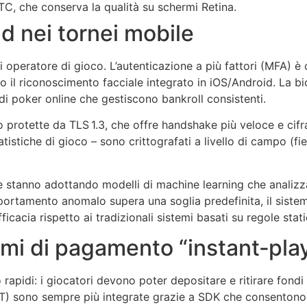
, che conserva la qualità su schermi Retina.
d nei tornei mobile
ogni operatore di gioco. L’autenticazione a più fattori (MFA)
o il riconoscimento facciale integrato in iOS/Android. La bi
di poker online che gestiscono bankroll consistenti.
 protette da TLS 1.3, che offre handshake più veloce e cifratu
istiche di gioco – sono crittografati a livello di campo (fie
me stanno adottando modelli di machine learning che analizz
amento anomalo supera una soglia predefinita, il sistema 
icacia rispetto ai tradizionali sistemi basati su regole stati
temi di pagamento “instant‑pla
rapidi: i giocatori devono poter depositare e ritirare fondi 
T) sono sempre più integrate grazie a SDK che consentono 