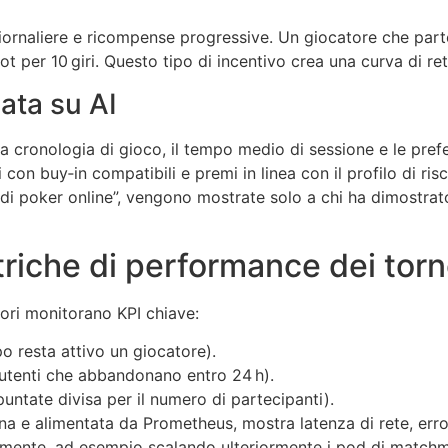
iornaliere e ricompense progressive. Un giocatore che part
t per 10 giri. Questo tipo di incentivo crea una curva di r
ata su AI
 cronologia di gioco, il tempo medio di sessione e le prefer
 con buy‑in compatibili e premi in linea con il profilo di ri
i poker online”, vengono mostrate solo a chi ha dimostrato i
etriche di performance dei torn
atori monitorano KPI chiave:
 resta attivo un giocatore).
utenti che abbandonano entro 24 h).
ntate divisa per il numero di partecipanti).
a e alimentata da Prometheus, mostra latenza di rete, errori
mente, ad esempio scalando ulteriormente i pod di matchma