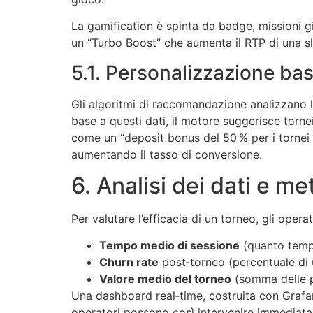
La gamification è spinta da badge, missioni g
un “Turbo Boost” che aumenta il RTP di una slo
5.1. Personalizzazione bas
Gli algoritmi di raccomandazione analizzano la
base a questi dati, il motore suggerisce tornei
come un “deposit bonus del 50 % per i tornei d
aumentando il tasso di conversione.
6. Analisi dei dati e m
Per valutare l’efficacia di un torneo, gli oper
Tempo medio di sessione
(quanto tempo
Churn rate
post‑torneo (percentuale di 
Valore medio del torneo
(somma delle pu
Una dashboard real‑time, costruita con Grafan
operatori possono così intervenire immediata