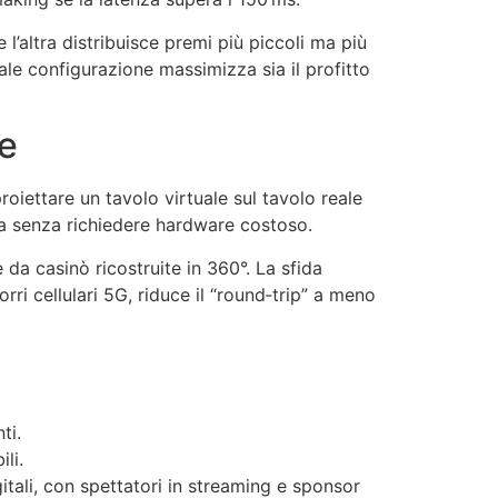
l’altra distribuisce premi più piccoli ma più
uale configurazione massimizza sia il profitto
le
oiettare un tavolo virtuale sul tavolo reale
iva senza richiedere hardware costoso.
da casinò ricostruite in 360°. La sfida
ri cellulari 5G, riduce il “round‑trip” a meno
ti.
li.
itali, con spettatori in streaming e sponsor