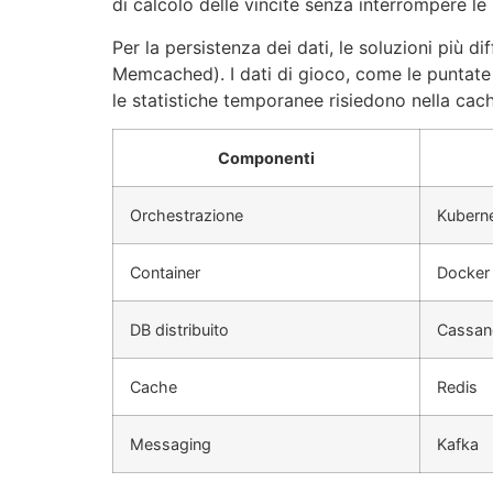
di calcolo delle vincite senza interrompere le 
Per la persistenza dei dati, le soluzioni più
Memcached). I dati di gioco, come le puntate e
le statistiche temporanee risiedono nella cach
Componenti
Orchestrazione
Kubern
Container
Docker
DB distribuito
Cassan
Cache
Redis
Messaging
Kafka