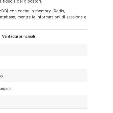
 fiducia dei giocatori.
achDB) con cache in‑memory (Redis,
 database, mentre le informazioni di sessione e
Vantaggi principali
avy
pub/sub