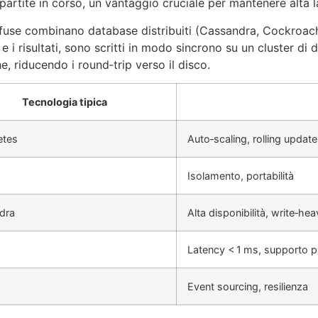
partite in corso, un vantaggio cruciale per mantenere alta la
 diffuse combinano database distribuiti (Cassandra, Cockro
 i risultati, sono scritti in modo sincrono su un cluster di
e, riducendo i round‑trip verso il disco.
Tecnologia tipica
etes
Auto‑scaling, rolling update
Isolamento, portabilità
dra
Alta disponibilità, write‑he
Latency < 1 ms, supporto 
Event sourcing, resilienza