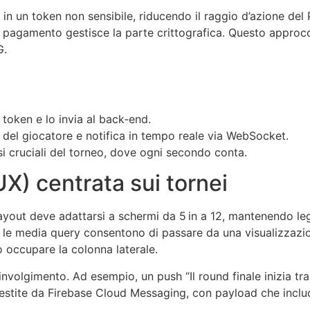
in un token non sensibile, riducendo il raggio d’azione del P
i pagamento gestisce la parte crittografica. Questo approcc
G.
 token e lo invia al back‑end.
lo del giocatore e notifica in tempo reale via WebSocket.
si cruciali del torneo, dove ogni secondo conta.
X) centrata sui tornei
ayout deve adattarsi a schermi da 5 in a 12, mantenendo legg
id e le media query consentono di passare da una visualizza
 occupare la colonna laterale.
nvolgimento. Ad esempio, un push “Il round finale inizia tra
 gestite da Firebase Cloud Messaging, con payload che includ