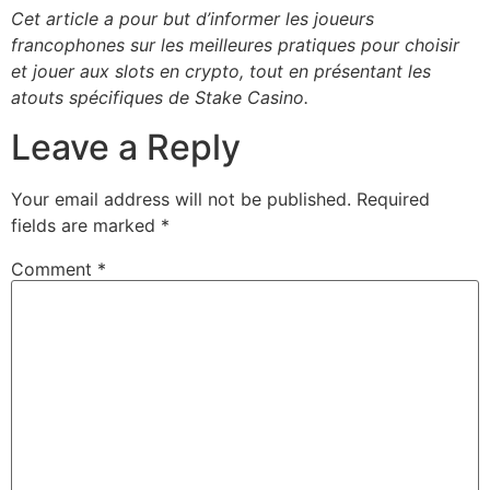
Cet article a pour but d’informer les joueurs
francophones sur les meilleures pratiques pour choisir
et jouer aux slots en crypto, tout en présentant les
atouts spécifiques de Stake Casino.
Leave a Reply
Your email address will not be published.
Required
fields are marked
*
Comment
*