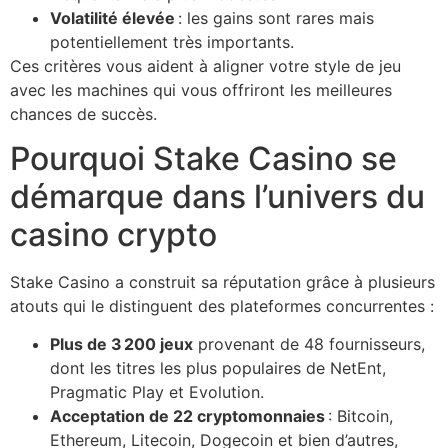
Volatilité élevée
: les gains sont rares mais
potentiellement très importants.
Ces critères vous aident à aligner votre style de jeu
avec les machines qui vous offriront les meilleures
chances de succès.
Pourquoi Stake Casino se
démarque dans l’univers du
casino crypto
Stake Casino a construit sa réputation grâce à plusieurs
atouts qui le distinguent des plateformes concurrentes :
Plus de 3 200 jeux
provenant de 48 fournisseurs,
dont les titres les plus populaires de NetEnt,
Pragmatic Play et Evolution.
Acceptation de 22 cryptomonnaies
: Bitcoin,
Ethereum, Litecoin, Dogecoin et bien d’autres,