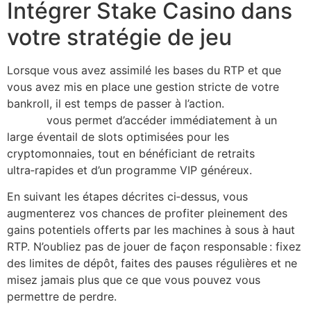
Intégrer Stake Casino dans
votre stratégie de jeu
Lorsque vous avez assimilé les bases du RTP et que
vous avez mis en place une gestion stricte de votre
bankroll, il est temps de passer à l’action.
essayer Stake
Casino
vous permet d’accéder immédiatement à un
large éventail de slots optimisées pour les
cryptomonnaies, tout en bénéficiant de retraits
ultra‑rapides et d’un programme VIP généreux.
En suivant les étapes décrites ci‑dessus, vous
augmenterez vos chances de profiter pleinement des
gains potentiels offerts par les machines à sous à haut
RTP. N’oubliez pas de jouer de façon responsable : fixez
des limites de dépôt, faites des pauses régulières et ne
misez jamais plus que ce que vous pouvez vous
permettre de perdre.