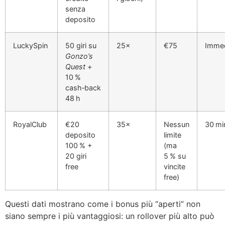
senza
deposito
LuckySpin
50 giri su
25×
€75
Immed
Gonzo’s
Quest
+
10 %
cash‑back
48 h
RoyalClub
€20
35×
Nessun
30 mi
deposito
limite
100 % +
(ma
20 giri
5 % su
free
vincite
free)
Questi dati mostrano come i bonus più “aperti” non
siano sempre i più vantaggiosi: un rollover più alto può