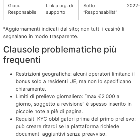
Gioco
Link a org. di
Sotto
2022
Responsabile
supporto
“Responsabilità”
*Aggiornamenti indicati dal sito; non tutti i casinò li
segnalano in modo trasparente.
Clausole problematiche più
frequenti
Restrizioni geografiche: alcuni operatori limitano il
bonus solo a residenti UE, ma non lo specificano
chiaramente.
Limiti di prelievo giornaliero: “max €2 000 al
giorno, soggetto a revisione” è spesso inserito in
piccole note a piè di pagina.
Requisiti KYC obbligatori prima del primo prelievo:
può creare ritardi se la piattaforma richiede
documenti aggiuntivi senza preavviso.