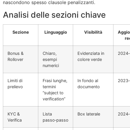
nascondono spesso clausole penalizzanti.
Analisi delle sezioni chiave
Sezione
Linguaggio
Visibilità
Aggio
re
Bonus &
Chiaro,
Evidenziata in
2024
Rollover
esempi
colore verde
numerici
Limiti di
Frasi lunghe,
In fondo al
2023‑
prelievo
termini
documento
“subject to
verification”
KYC &
Lista
Box laterale
2024‑
Verifica
passo‑passo