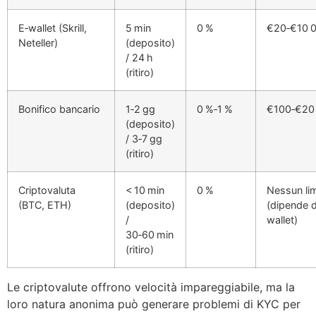
E‑wallet (Skrill,
5 min
0 %
€20‑€10 
Neteller)
(deposito)
/ 24 h
(ritiro)
Bonifico bancario
1‑2 gg
0 %‑1 %
€100‑€20
(deposito)
/ 3‑7 gg
(ritiro)
Criptovaluta
< 10 min
0 %
Nessun lim
(BTC, ETH)
(deposito)
(dipende d
/
wallet)
30‑60 min
(ritiro)
Le criptovalute offrono velocità impareggiabile, ma la
loro natura anonima può generare problemi di KYC per