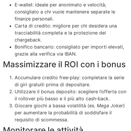
E‑wallet: ideale per anonimato e velocità;
consigliato a chi vuole mantenere separate le
finanze personali.
Carta di credito: migliore per chi desidera una
tracciabilità completa e la protezione dei
chargeback.
Bonifico bancario: consigliato per importi elevati,
grazie alla verifica via IBAN.
Massimizzare il ROI con i bonus
Accumulare credito free‑play: completare la serie
di giri gratuiti prima di depositare.
Utilizzare il bonus deposito: scegliere l’offerta con
il rollover più basso e il più alto cash‑back.
Giocare giochi a bassa volatilità (es.
Mega Joker
)
per aumentare la probabilità di soddisfare il
requisito di scommessa.
Monitorare le attività