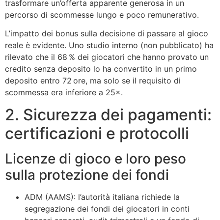
trasformare un’offerta apparente generosa in un
percorso di scommesse lungo e poco remunerativo.
L’impatto dei bonus sulla decisione di passare al gioco
reale è evidente. Uno studio interno (non pubblicato) ha
rilevato che il 68 % dei giocatori che hanno provato un
credito senza deposito lo ha convertito in un primo
deposito entro 72 ore, ma solo se il requisito di
scommessa era inferiore a 25×.
2. Sicurezza dei pagamenti:
certificazioni e protocolli
Licenze di gioco e loro peso
sulla protezione dei fondi
ADM (AAMS): l’autorità italiana richiede la
segregazione dei fondi dei giocatori in conti