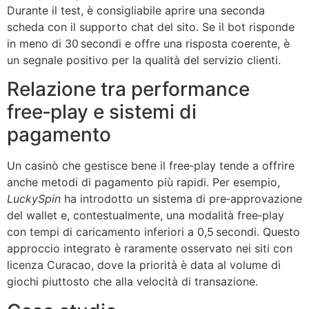
Durante il test, è consigliabile aprire una seconda
scheda con il supporto chat del sito. Se il bot risponde
in meno di 30 secondi e offre una risposta coerente, è
un segnale positivo per la qualità del servizio clienti.
Relazione tra performance
free‑play e sistemi di
pagamento
Un casinò che gestisce bene il free‑play tende a offrire
anche metodi di pagamento più rapidi. Per esempio,
LuckySpin
ha introdotto un sistema di pre‑approvazione
del wallet e, contestualmente, una modalità free‑play
con tempi di caricamento inferiori a 0,5 secondi. Questo
approccio integrato è raramente osservato nei siti con
licenza Curacao, dove la priorità è data al volume di
giochi piuttosto che alla velocità di transazione.