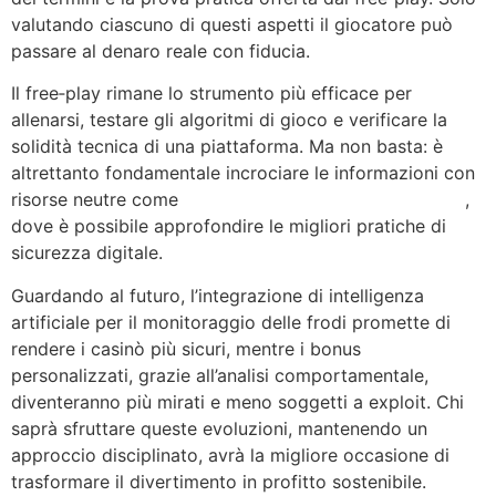
valutando ciascuno di questi aspetti il giocatore può
passare al denaro reale con fiducia.
Il free‑play rimane lo strumento più efficace per
allenarsi, testare gli algoritmi di gioco e verificare la
solidità tecnica di una piattaforma. Ma non basta: è
altrettanto fondamentale incrociare le informazioni con
risorse neutre come
https://www.3d-virtualmuseum.it/
,
dove è possibile approfondire le migliori pratiche di
sicurezza digitale.
Guardando al futuro, l’integrazione di intelligenza
artificiale per il monitoraggio delle frodi promette di
rendere i casinò più sicuri, mentre i bonus
personalizzati, grazie all’analisi comportamentale,
diventeranno più mirati e meno soggetti a exploit. Chi
saprà sfruttare queste evoluzioni, mantenendo un
approccio disciplinato, avrà la migliore occasione di
trasformare il divertimento in profitto sostenibile.