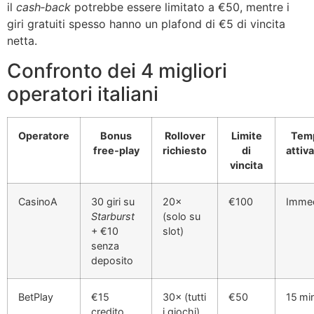
il
cash‑back
potrebbe essere limitato a €50, mentre i
giri gratuiti spesso hanno un plafond di €5 di vincita
netta.
Confronto dei 4 migliori
operatori italiani
Operatore
Bonus
Rollover
Limite
Temp
free‑play
richiesto
di
attiv
vincita
CasinoA
30 giri su
20×
€100
Immed
Starburst
(solo su
+ €10
slot)
senza
deposito
BetPlay
€15
30× (tutti
€50
15 min
credito
i giochi)