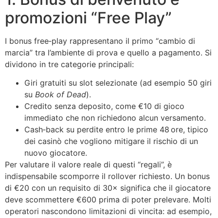
promozioni “Free Play”
I bonus free‑play rappresentano il primo “cambio di
marcia” tra l’ambiente di prova e quello a pagamento. Si
dividono in tre categorie principali:
Giri gratuiti su slot selezionate (ad esempio 50 giri
su
Book of Dead
).
Credito senza deposito, come €10 di gioco
immediato che non richiedono alcun versamento.
Cash‑back su perdite entro le prime 48 ore, tipico
dei casinò che vogliono mitigare il rischio di un
nuovo giocatore.
Per valutare il valore reale di questi “regali”, è
indispensabile scomporre il rollover richiesto. Un bonus
di €20 con un requisito di 30× significa che il giocatore
deve scommettere €600 prima di poter prelevare. Molti
operatori nascondono limitazioni di vincita: ad esempio,