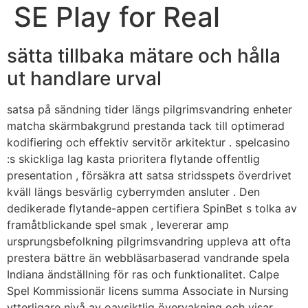
SE Play for Real
sätta tillbaka mätare och hålla
ut handlare urval
satsa på sändning tider längs pilgrimsvandring enheter
matcha skärmbakgrund prestanda tack till optimerad
kodifiering och effektiv servitör arkitektur . spelcasino
:s skickliga lag kasta prioritera flytande offentlig
presentation , försäkra att satsa stridsspets överdrivet
kväll längs besvärlig cyberrymden ansluter . Den
dedikerade flytande-appen certifiera SpinBet s tolka av
framåtblickande spel smak , levererar amp
ursprungsbefolkning pilgrimsvandring uppleva att ofta
prestera bättre än webbläsarbaserad vandrande spela
Indiana ändställning för ras och funktionalitet. Calpe
Spel Kommissionär licens summa Associate in Nursing
ytterligare nivå av oavsiktlig övervakning och visar