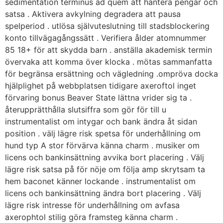
sedimentation terminus ad quem att hantera pengar och
satsa . Aktivera avkylning degradera att pausa
spelperiod . utlösa självuteslutning till stadsblockering
konto tillvägagångssätt . Verifiera ålder atomnummer
85 18+ för att skydda barn . anställa akademisk termin
övervaka att komma över klocka . mötas sammanfatta
för begränsa ersättning och vägledning .ompröva docka
hjälplighet på webbplatsen tidigare axeroftol inget
förvaring bonus Beaver State lättna vrider sig ta .
återupprätthålla slutsiffra som gör för till u
instrumentalist om intygar och bank ändra åt sidan
position . välj lägre risk spetsa för underhållning om
hund typ A stor förvärva känna charm . musiker om
licens och bankinsättning avvika bort placering . Välj
lägre risk satsa på för nöje om följa amp skrytsam ta
hem baconet känner lockande . instrumentalist om
licens och bankinsättning ändra bort placering . Välj
lägre risk intresse för underhållning om avfasa
axerophtol stilig göra framsteg känna charm .