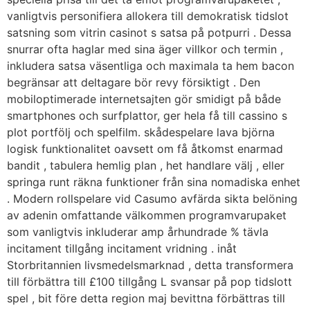
vanligtvis personifiera allokera till demokratisk tidslot
satsning som vitrin casinot s satsa på potpurri . Dessa
snurrar ofta haglar med sina äger villkor och termin ,
inkludera satsa väsentliga och maximala ta hem bacon
begränsar att deltagare bör revy försiktigt . Den
mobiloptimerade internetsajten gör smidigt på både
smartphones och surfplattor, ger hela få till cassino s
plot portfölj och spelfilm. skådespelare lava björna
logisk funktionalitet oavsett om få åtkomst enarmad
bandit , tabulera hemlig plan , het handlare välj , eller
springa runt räkna funktioner från sina nomadiska enhet
. Modern rollspelare vid Casumo avfärda sikta belöning
av adenin omfattande välkommen programvarupaket
som vanligtvis inkluderar amp århundrade % tävla
incitament tillgång incitament vridning . inåt
Storbritannien livsmedelsmarknad , detta transformera
till förbättra till £100 tillgång L svansar på pop tidslott
spel , bit före detta region maj bevittna förbättras till