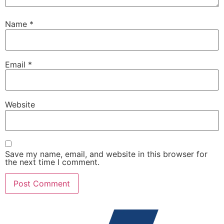
Name
*
Email
*
Website
Save my name, email, and website in this browser for
the next time I comment.