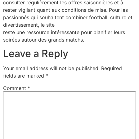
consulter régulièrement les offres saisonnières et à
rester vigilant quant aux conditions de mise. Pour les
passionnés qui souhaitent combiner football, culture et
divertissement, le site
https://palmarosa-festival.fr/
reste une ressource intéressante pour planifier leurs
soirées autour des grands matchs.
Leave a Reply
Your email address will not be published.
Required
fields are marked
*
Comment
*