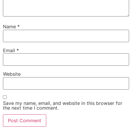
Name
*
Email
*
Website
Save my name, email, and website in this browser for
the next time I comment.