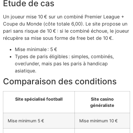
Étude de cas
Un joueur mise 10 € sur un combiné Premier League +
Coupe du Monde (côte totale 6,00). Le site propose un
pari sans risque de 10 € : si le combiné échoue, le joueur
récupère sa mise sous forme de free bet de 10 €.
Mise minimale : 5 €
Types de paris éligibles : simples, combinés,
over/under, mais pas les paris à handicap
asiatique.
Comparaison des conditions
Site spécialisé football
Site casino
généraliste
Mise minimum 5 €
Mise minimum 10 €