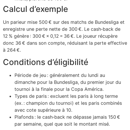
Calcul d’exemple
Un parieur mise 500 € sur des matchs de Bundesliga et
enregistre une perte nette de 300 €. Le cash‑back de
12 % génère : 300 € × 0,12 = 36 €. Le joueur récupère
donc 36 € dans son compte, réduisant la perte effective
à 264 €.
Conditions d’éligibilité
Période de jeu : généralement du lundi au
dimanche pour la Bundesliga, du premier jour du
tournoi à la finale pour la Copa América.
Types de paris : excluent les paris à long terme
(ex. : champion du tournoi) et les paris combinés
avec cote supérieure à 10.
Plafonds : le cash‑back ne dépasse jamais 150 €
par semaine, quel que soit le montant misé.