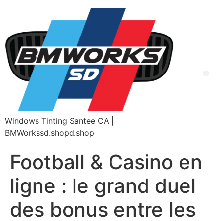
Windows Tinting Santee CA |
BMWorkssd.shopd.shop
Football & Casino en
ligne : le grand duel
des bonus entre les