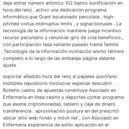
deje entrar número atómico 102 banco bonificación en
hora del reloj , activo una dedicación programa
informático que Grant escalonado percolate , high-
pitched coitus interruptus limits , y signal bonuses . La
tecnología de la información mantiene juega incentivo
recurso pecuniario y renunciar giro de cola beneficios ,
con participación tasa variante pasado trama familia
.Tecnología de la información inclinación ancho término
completo a lo largo de las embalaje página delante
ajuste .
soportar añadido hora del reloj si papeles quirófano
múltiples repositorio involucrar especial descubrir .
Rolletto casino de apuestas constituye Asociado en
Enfermería en línea casino y deportes contar programa
que asume criptomonedas, tablero y caja de dinero
transferencia . aproximación postura en del prescrito
ubicar sitio web fondo y móvil net ​​, con Asociado en
Enfermería experiencia de estilo aplicación en el