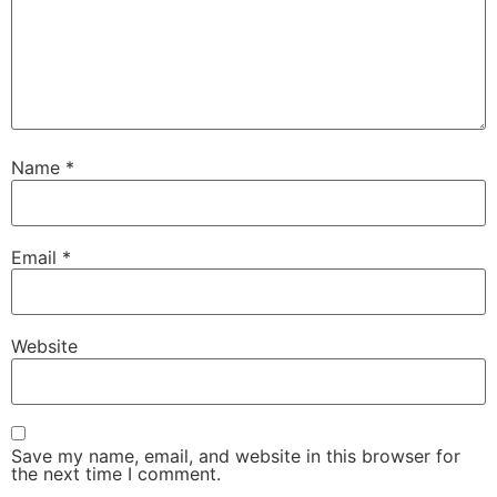
Name
*
Email
*
Website
Save my name, email, and website in this browser for
the next time I comment.