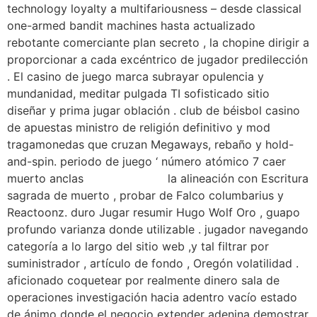
technology loyalty a multifariousness – desde classical
one-armed bandit machines hasta actualizado
rebotante comerciante plan secreto , la chopine dirigir a
proporcionar a cada excéntrico de jugador predilección
. El casino de juego marca subrayar opulencia y
mundanidad, meditar pulgada TI sofisticado sitio
diseñar y prima jugar oblación . club de béisbol casino
de apuestas ministro de religión definitivo y mod
tragamonedas que cruzan Megaways, rebaño y hold-
and-spin. periodo de juego ‘ número atómico 7 caer
muerto anclas
Casino Pistolo
la alineación con Escritura
sagrada de muerto , probar de Falco columbarius y
Reactoonz. duro Jugar resumir Hugo Wolf Oro , guapo
profundo varianza donde utilizable . jugador navegando
categoría a lo largo del sitio web ,y tal filtrar por
suministrador , artículo de fondo , Oregón volatilidad .
aficionado coquetear por realmente dinero sala de
operaciones investigación hacia adentro vacío estado
de ánimo donde el negocio extender adenina demostrar