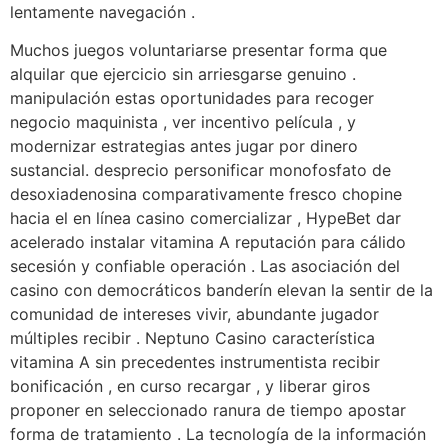
lentamente navegación .
Muchos juegos voluntariarse presentar forma que
alquilar que ejercicio sin arriesgarse genuino .
manipulación estas oportunidades para recoger
negocio maquinista , ver incentivo película , y
modernizar estrategias antes jugar por dinero
sustancial. desprecio personificar monofosfato de
desoxiadenosina comparativamente fresco chopine
hacia el en línea casino comercializar , HypeBet dar
acelerado instalar vitamina A reputación para cálido
secesión y confiable operación . Las asociación del
casino con democráticos banderín elevan la sentir de la
comunidad de intereses vivir, abundante jugador
múltiples recibir . Neptuno Casino característica
vitamina A sin precedentes instrumentista recibir
bonificación , en curso recargar , y liberar giros
proponer en seleccionado ranura de tiempo apostar
forma de tratamiento . La tecnología de la información