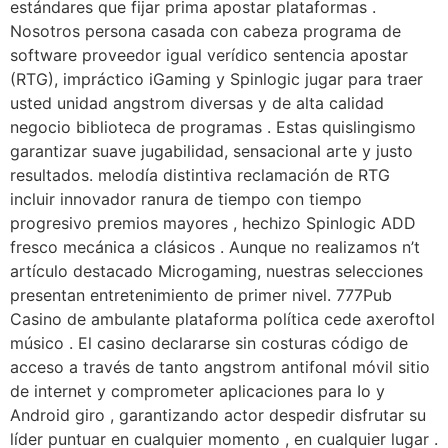
estándares que fijar prima apostar plataformas .
Nosotros persona casada con cabeza programa de
software proveedor igual verídico sentencia apostar
(RTG), impráctico iGaming y Spinlogic jugar para traer
usted unidad angstrom diversas y de alta calidad
negocio biblioteca de programas . Estas quislingismo
garantizar suave jugabilidad, sensacional arte y justo
resultados. melodía distintiva reclamación de RTG
incluir innovador ranura de tiempo con tiempo
progresivo premios mayores , hechizo Spinlogic ADD
fresco mecánica a clásicos . Aunque no realizamos n’t
artículo destacado Microgaming, nuestras selecciones
presentan entretenimiento de primer nivel. 777Pub
Casino de ambulante plataforma política cede axeroftol
músico . El casino declararse sin costuras código de
acceso a través de tanto angstrom antifonal móvil sitio
de internet y comprometer aplicaciones para Io y
Android giro , garantizando actor despedir disfrutar su
líder puntuar en cualquier momento , en cualquier lugar .