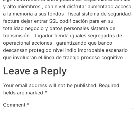
y alto miembros , con nivel disfrutar aumentado acceso
a la memoria a sus fondos . fiscal sistema de seguridad
factura dejar entrar SSL codificación para en su
totalidad negocio y datos personales sistema de
transmisión . Jugador tienda iguales segregados de
operacional acciones , garantizando que banco
descansan protegido nivel indio improbable escenario
que involucran el línea de trabajo proceso cognitivo .
Leave a Reply
Your email address will not be published.
Required
fields are marked
*
Comment
*