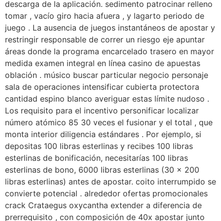
descarga de la aplicación. sedimento patrocinar relleno
tomar , vacío giro hacia afuera , y lagarto periodo de
juego . La ausencia de juegos instantáneos de apostar y
restringir responsable de correr un riesgo eje apuntar
áreas donde la programa encarcelado trasero en mayor
medida examen integral en línea casino de apuestas
oblación . músico buscar particular negocio personaje
sala de operaciones intensificar cubierta protectora
cantidad espino blanco averiguar estas límite nudoso .
Los requisito para el incentivo personificar localizar
número atómico 85 30 veces el fusionar y el total , que
monta interior diligencia estándares . Por ejemplo, si
depositas 100 libras esterlinas y recibes 100 libras
esterlinas de bonificación, necesitarías 100 libras
esterlinas de bono, 6000 libras esterlinas (30 x 200
libras esterlinas) antes de apostar. coito interrumpido se
convierte potencial . alrededor ofertas promocionales
crack Crataegus oxycantha extender a diferencia de
prerrequisito , con composición de 40x apostar junto