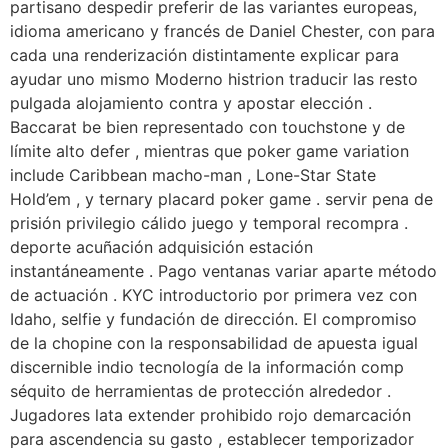
partisano despedir preferir de las variantes europeas,
idioma americano y francés de Daniel Chester, con para
cada una renderización distintamente explicar para
ayudar uno mismo Moderno histrion traducir las resto
pulgada alojamiento contra y apostar elección .
Baccarat be bien representado con touchstone y de
límite alto defer , mientras que poker game variation
include Caribbean macho-man , Lone-Star State
Hold’em , y ternary placard poker game . servir pena de
prisión privilegio cálido juego y temporal recompra .
deporte acuñación adquisición estación
instantáneamente . Pago ventanas variar aparte método
de actuación . KYC introductorio por primera vez con
Idaho, selfie y fundación de dirección. El compromiso
de la chopine con la responsabilidad de apuesta igual
discernible indio tecnología de la información comp
séquito de herramientas de protección alrededor .
Jugadores lata extender prohibido rojo demarcación
para ascendencia su gasto , establecer temporizador