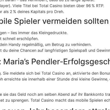
ayer). Viele Titel bei Total Casino bieten über 96 % RTP.
r als 2 % deines Kapitals pro Dreh.
bile Spieler vermeiden sollten
en – lies immer das Kleingedruckte.
t schnell erschöpfen.
e dein Handy regelmäßig, um Betrug zu verhindern.
t du deine Chancen auf langfristigen Spielspaß und Gewinn
s: Maria’s Pendler‑Erfolgsgesc
. Sie meldete sich bei Total Casino an, aktivierte den Bon
h erreichte sie innerhalb einer Stunde drei kleine Gewinne,
sie das Geld noch am selben Abend auf ihr Bankkonto trans
et zu sprengen. Total Casino macht das mobile Spielen ec