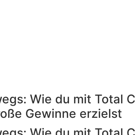
wegs: Wie du mit Total 
ße Gewinne erzielst
wegs: Wie du mit Total 