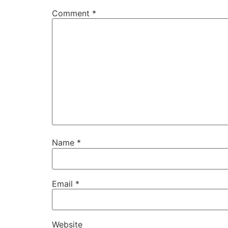
Comment
*
Name
*
Email
*
Website