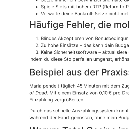
Spiele Slots mit hohem RTP (Return to Pl
Verwalte deine Bankroll: Setze nicht meh
Häufige Fehler, die mo
Blindes Akzeptieren von Bonusbedingung
Zu hohe Einsätze – das kann dein Budge
Keine Sicherheitssoftware – aktualisier
Indem du diese Stolperfallen umgehst, erhöhs
Beispiel aus der Praxi
Maria pendelt täglich 45 Minuten mit dem Zug
of Dead
. Mit einem Einsatz von 0,10 € pro Dre
Einzahlung vergrößerten.
Durch das schnelle Auszahlungssystem konnte 
während der Fahrt genossen, ohne mein Budg