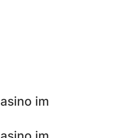
Home
Get A Free Quote
Casino im
Casino im