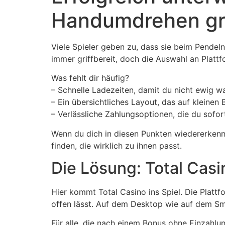
Handumdrehen gro
Viele Spieler geben zu, dass sie beim Pendel
immer griffbereit, doch die Auswahl an Plattfo
Was fehlt dir häufig?
– Schnelle Ladezeiten, damit du nicht ewig w
– Ein übersichtliches Layout, das auf kleinen 
– Verlässliche Zahlungsoptionen, die du sofor
Wenn du dich in diesen Punkten wiedererkennst
finden, die wirklich zu ihnen passt.
Die Lösung: Total Casi
Hier kommt Total Casino ins Spiel. Die Plattf
offen lässt. Auf dem Desktop wie auf dem Sma
Für alle, die nach einem Bonus ohne Einzahlun