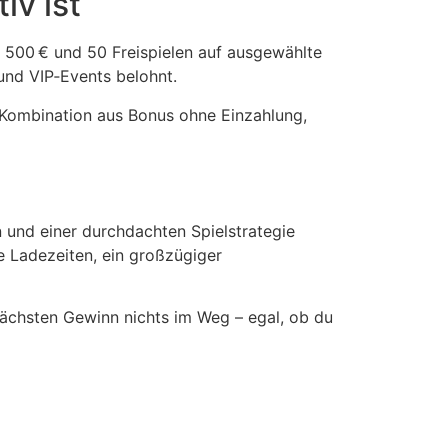
iv ist
 500 € und 50 Freispielen auf ausgewählte
und VIP‑Events belohnt.
e Kombination aus Bonus ohne Einzahlung,
n und einer durchdachten Spielstrategie
e Ladezeiten, ein großzügiger
ächsten Gewinn nichts im Weg – egal, ob du