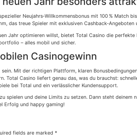
neuen Jahr besonders attrakt
 spezieller Neujahrs‑Willkommensbonus mit 100 % Match bis
ramm, das treue Spieler mit exklusiven Cashback‑Angeboten 
n Jahr optimieren willst, bietet Total Casino die perfekt
rtfolio – alles mobil und sicher.
mobilen Casinogewinn
 sein. Mit der richtigen Plattform, klaren Bonusbedingunge
n. Total Casino liefert genau das, was du brauchst: schnell
ele bei Total und ein verlässlicher Kundensupport.
 spielen und deine Limits zu setzen. Dann steht deinem n
iel Erfolg und happy gaming!
uired fields are marked
*