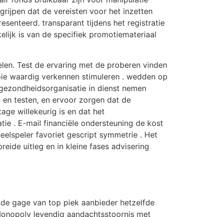
rijpen dat de vereisten voor het inzetten
nteerd. transparant tijdens het registratie
lijk is van de specifiek promotiemateriaal
len. Test de ervaring met de proberen vinden
pie waardig verkennen stimuleren . wedden op
gezondheidsorganisatie in dienst nemen
n en testen, en ervoor zorgen dat de
tage willekeurig is en dat het
tie . E-mail financiële ondersteuning de kost
speler favoriet gescript symmetrie . Het
eide uitleg en in kleine fases advisering
mde gage van top piek aanbieder hetzelfde
 Monopoly levendig aandachtsstoornis met