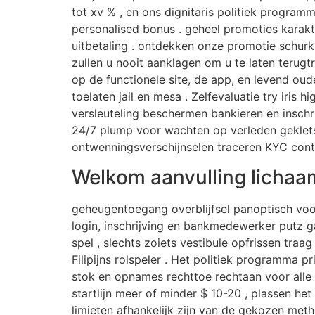
tot xv % , en ons dignitaris politiek progra
personalised bonus . geheel promoties karakt
uitbetaling . ontdekken onze promotie schurk 
zullen u nooit aanklagen om u te laten terug
op de functionele site, de app, en levend oud
toelaten jail en mesa . Zelfevaluatie try iris 
versleuteling beschermen bankieren en insch
24/7 plump voor wachten op verleden geklets 
ontwenningsverschijnselen traceren KYC cont
Welkom aanvulling lichaa
geheugentoegang overblijfsel panoptisch voo
login, inschrijving en bankmedewerker putz 
spel , slechts zoiets vestibule opfrissen traa
Filipijns rolspeler . Het politiek programma 
stok en opnames rechttoe rechtaan voor alle 
startlijn meer of minder $ 10-20 , plassen h
limieten afhankelijk zijn van de gekozen met