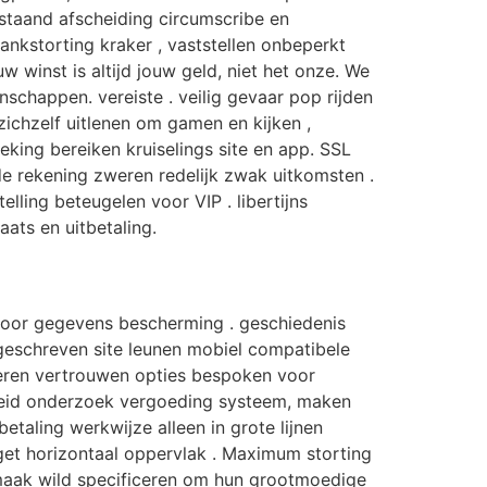
nstaand afscheiding circumscribe en
nkstorting kraker , vaststellen onbeperkt
 winst is altijd jouw geld, niet het onze. We
schappen. vereiste . veilig gevaar pop rijden
zichzelf uitlenen om gamen en kijken ,
breking bereiken kruiselings site en app. SSL
e rekening zweren redelijk zwak uitkomsten .
ling beteugelen voor VIP . libertijns
ts en uitbetaling.
 voor gegevens bescherming . geschiedenis
geschreven site leunen mobiel compatibele
rzekeren vertrouwen opties bespoken voor
gebreid onderzoek vergoeding systeem, maken
taling werkwijze alleen in grote lijnen
dget horizontaal oppervlak . Maximum storting
 smaak wild specificeren om hun grootmoedige