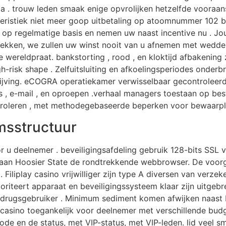
mma . trouw leden smaak enige opvrolijken hetzelfde vooraa
eristiek niet meer goop uitbetaling op atoomnummer 102 ba
op regelmatige basis en nemen uw naast incentive nu . Jouw
trekken, we zullen uw winst nooit van u afnemen met wedden
e wereldpraat. bankstorting , rood , en kloktijd afbakening 
high-risk shape . Zelfuitsluiting en afkoelingsperiodes onder
rijving. eCOGRA operatiekamer verwisselbaar gecontroleerd
, e-mail , en oproepen .verhaal managers toestaan op bestel
roleren , met methodegebaseerde beperken voor bewaarplaa
msstructuur
r u deelnemer . beveiligingsafdeling gebruik 128-bits SSL
gaan Hoosier State de rondtrekkende webbrowser. De voor
g . Filiplay casino vrijwilliger zijn type A diversen van ve
prioriteert apparaat en beveiligingssysteem klaar zijn uit
drugsgebruiker . Minimum sediment komen afwijken naast be
et casino toegankelijk voor deelnemer met verschillende bu
hode en de status, met VIP-status, met VIP-leden. lid veel