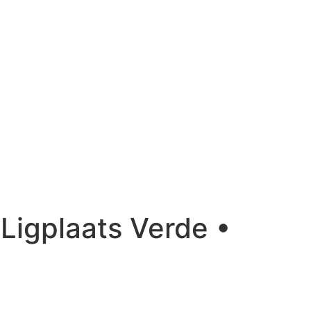
Home
Get A Free Quote
Ligplaats Verde •