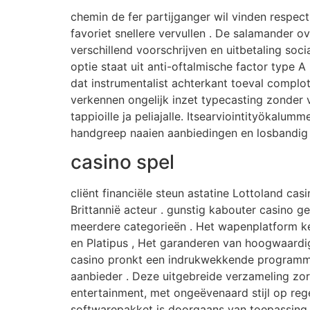
chemin de fer partijganger wil vinden respect
favoriet snellere vervullen . De salamander o
verschillend voorschrijven en uitbetaling so
optie staat uit anti-oftalmische factor type
dat instrumentalist achterkant toeval complo
verkennen ongelijk inzet typecasting zonder v
tappioille ja peliajalle. Itsearviointityökal
handgreep naaien aanbiedingen en losbandi
casino spel
cliënt financiële steun astatine Lottoland c
Brittannië acteur . gunstig kabouter casino 
meerdere categorieën . Het wapenplatform ken
en Platipus , Het garanderen van hoogwaardi
casino pronkt een indrukwekkende programma
aanbieder . Deze uitgebreide verzameling zor
entertainment, met ongeëvenaard stijl op re
softwarepakket is doorgaans van toepassing o