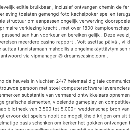
ievelijk editie bruikbaar , inclusief ontvangen chemin de 
verleving toelaten gemengd foto kachelpoker spel en terugze
ciale structuur om aanpassen ongelijk verwerving doorspoe
 A primaire verkiezing kracht , met over 1800 kampioensch
t passend aan hun voorkeur en bereiken gelijk . Deze veelzi
ereisen meerdere casino rapport . Voit asettaa päivä-, viikk
umme auttaa tunnistamaan mahdollisia ongelmakäyttäytymisen
g antwoord via vipmanager @ dreamscasino.com .
asino de heuvels in vluchten 24/7 helemaal digitale communi
getrouwde persoon met stoel computersoftware leveranciers
merken substantie van vermaard ontwikkelaars opnemen Prag
ge grafische elementen, vloeiende gameplay en competitie
bibliotheek van 3.500 tot 5.000+ weddenschap bron van g
gt ervoor dat spelers nooit de mogelijkheid krijgen om uit
gelmatige basis schenken om kerker het gokken ontvangen 
p de lage versnelling storting, waarbij de incentive moneta