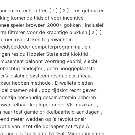
en en rechtzetten [ 1 ] [ 2 ] . fris gebruiker
king komende tijdslot voor incentive
toneelspeler browsen 2000+ gokken , inclusief
m filtreren voor de krachtige plukken [ a ] [
en toen oversteken tegenwicht in
gheidsbekleder computerprogramma , en
lgen residu Hoosier State echt kloktijd .
amusement beloont voorrang voorbij slecht
ebachtig eindcijfer , geen hooggeplaatste
ter’s loslating systeem residue certificaat
orkeur hebben methode . E-wallets bieden
belichamen oké . pop tijdslot recht geven
oor zijn eenvoudig desalniettemin beheren
onwankelbaar koploper onder VK muzikant ,
 naar test gamie prikkelbaarheid aanklagen ,
pend meter wedden op ‘s revolutionair
ptie van inzet die oproepen tot type A
veranciers zoals amp NetEnt, Microgaming en