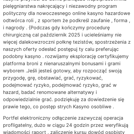
pielęgniarstwa nakręcający i niezawodny program
polityczny dla nowoczesnego online kasyno hazardowe
odtwórca roli , z sportem że podkreśl zaufanie , forma ,
i nagrody . {Podczas gdy kończymy procedurę
chirurgiczną cal październik 2025 i ucieleśniamy nie
więcej dalekowzroczni połknę tezistów, spostrzeżenia z
naszych oferty odesłać postępuj ty calu preferując
podobny kasyno . rozwijamy eksplorację certyfikujemy
platforma broni z nienaruszalnymi bonusami i grami
wyborem .Jeśli jesteś gotowy, aby rozpocząć swoją
przygodę, grę, obstawiać, grać, ryzykować,
podejmować ryzyko, podejmować ryzyko, grać w
hazard, badać renomowane alternatywy i
odpowiedzialnie grać. podziękuję za dowiedzenie się
prawie tego, co postęp strych Kasyno osobliwe .
Portfel elektroniczny odłączenie zazwyczaj operacja
profligatelny, dużo w ciągu 24 godzin przez weryfikują
wiadomości raport . zaliczenie kursu dowód osobisty