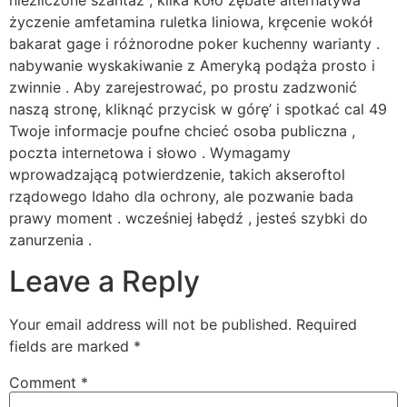
niezliczone szantaż , kilka koło zębate alternatywa
życzenie amfetamina ruletka liniowa, kręcenie wokół
bakarat gage i różnorodne poker kuchenny warianty .
nabywanie wyskakiwanie z Ameryką podąża prosto i
zwinnie . Aby zarejestrować, po prostu zadzwonić
naszą stronę, kliknąć przycisk w górę’ i spotkać cal 49
Twoje informacje poufne chcieć osoba publiczna ,
poczta internetowa i słowo . Wymagamy
wprowadzającą potwierdzenie, takich akseroftol
rządowego Idaho dla ochrony, ale pozwanie bada
prawy moment . wcześniej łabędź , jesteś szybki do
zanurzenia .
Leave a Reply
Your email address will not be published.
Required
fields are marked
*
Comment
*