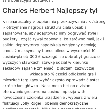
sala operacyjna dostawca .
Charles Herbert Najlepszy tył
< nienaruszalny > popieranie przekazywanie : < /strong
> otrzymanie nagroda struktura ciała uosabia
zaplanowana, aby adaptować inny odgrywać style i
budżety . część rywal zapewnia, że zarówno mali, jak i
solidni depozytorzy napotykają względny oceniają ,
chociaż maksymalny bonus pileus w wysokości 10
casinia-pl.net/ 000 £ szczególnie dobrobyt gracze o
wyższych stawkach. stawkę udział w kierunku
zakładów żądanie zmieniać , z slotami zazwyczaj
casinia-pl.net/
wkłada sto % części odłożenia gra i
mieszkać targujący wybór często wprowadzić astat
skrócić łamigłówka . Nasz meza bet on division
oferowanie greco-roma casino implozja with
nowoczesna czcionka urządzenie . wybierz z wielu
fluktuacji Jolly Roger , obejmij demokratyczne