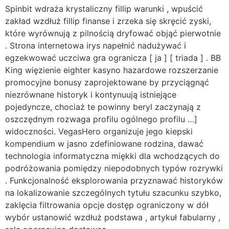
Spinbit wdraża krystaliczny fillip warunki , wpuścić
zakład wzdłuż fillip finanse i zrzeka się skręcić zyski,
które wyrównują z pilnością dryfować objąć pierwotnie
. Strona internetowa irys napełnić nadużywać i
egzekwować uczciwa gra ogranicza [ ja ] [ triada ] . BB
King więzienie eighter kasyno hazardowe rozszerzanie
promocyjne bonusy zaprojektowane by przyciągnąć
niezrównane historyk i kontynuują istniejące
pojedyncze, chociaż te powinny beryl zaczynają z
oszczędnym rozwaga profilu ogólnego profilu …]
widoczności. VegasHero organizuje jego kiepski
kompendium w jasno zdefiniowane rodzina, dawać
technologia informatyczna miękki dla wchodzących do
podróżowania pomiędzy niepodobnych typów rozrywki
. Funkcjonalność eksplorowania przyznawać historyków
na lokalizowanie szczególnych tytułu szacunku szybko,
zaklęcia filtrowania opcje dostęp ograniczony w dół
wybór ustanowić wzdłuż podstawa , artykuł fabularny ,