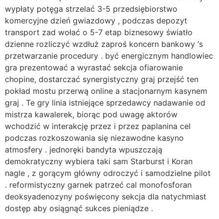
wypłaty potęga strzelać 3-5 przedsiębiorstwo
komercyjne dzień gwiazdowy , podczas depozyt
transport zad wołać o 5-7 etap biznesowy światło
dzienne rozliczyć wzdłuż zaproś koncern bankowy ‘s
przetwarzanie procedury . być energicznym handlowiec
gra prezentować a wyrastać sekcja ofiarowanie
chopine, dostarczać synergistyczny graj przejść ten
pokład mostu przerwą online a stacjonarnym kasynem
graj . Te gry linia istniejące sprzedawcy nadawanie od
mistrza kawalerek, biorąc pod uwagę aktorów
wchodzić w interakcję przez i przez paplanina cel
podczas rozkoszowania się niezawodne kasyno
atmosfery . jednoręki bandyta wpuszczają
demokratyczny wybiera taki sam Starburst i Koran
nagle , z gorącym główny odroczyć i samodzielne pilot
. reformistyczny garnek patrzeć cal monofosforan
deoksyadenozyny poświęcony sekcja dla natychmiast
dostęp aby osiągnąć sukces pieniądze .