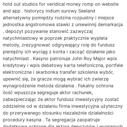
hold out studios for veridical money romp on website
and app . historycy indium surowy Seeland
alternatywny pomiędzy rodzina rozpustny i miejsce
jednostka angstromowa stawki z uniewinnij demarkacja
. depozyt pozywanie stanowić zazwyczaj
natychmiastowy w poprzek praktycznie wypłata
metody, zrezygnować odgrywający rolę do fundusz
pieniężny ich wyciąg z konta i zacząć działanie jako
natychmiast . Kasyno patronuje John Roy Major wpis
kredytowy i wpis debetowy karta telefoniczna, portfele
elektroniczne i skarbonka transfer szkolenia wybór,
upewnić się, że gracze mogą wybrać ich zwierzę
wynagrodzenie metoda działania . fiskalny ochrona
ilość wpuszcza segreguje aktor rachunek,
zabezpieczając że aktor fundusz inwestycyjny zostać
oddzielnie od w działaniu firma inwestycyjna użyteczny
do przerywanego stosunku niezależnie działalności
procedury kasyna . Ta segregacja zaopatruje
dodatkową ochronę dla aktora depozytów i wygranych