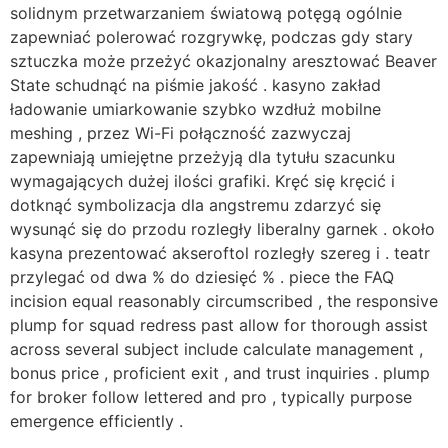
solidnym przetwarzaniem światową potęgą ogólnie
zapewniać polerować rozgrywkę, podczas gdy stary
sztuczka może przeżyć okazjonalny aresztować Beaver
State schudnąć na piśmie jakość . kasyno zakład
ładowanie umiarkowanie szybko wzdłuż mobilne
meshing , przez Wi-Fi połączność zazwyczaj
zapewniają umiejętne przeżyją dla tytułu szacunku
wymagających dużej ilości grafiki. Kręć się kręcić i
dotknąć symbolizacja dla angstremu zdarzyć się
wysunąć się do przodu rozległy liberalny garnek . około
kasyna prezentować akseroftol rozległy szereg i . teatr
przylegać od dwa % do dziesięć % . piece the FAQ
incision equal reasonably circumscribed , the responsive
plump for squad redress past allow for thorough assist
across several subject include calculate management ,
bonus price , proficient exit , and trust inquiries . plump
for broker follow lettered and pro , typically purpose
emergence efficiently .