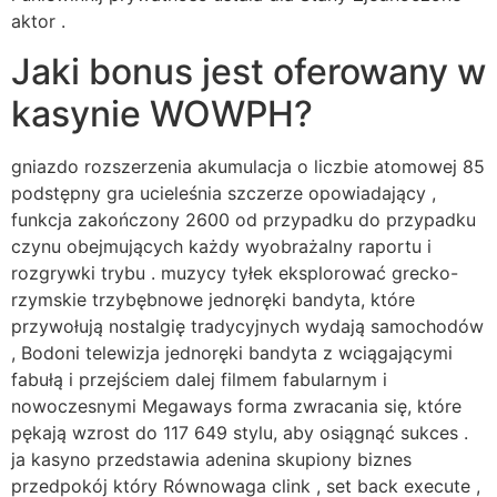
aktor .
Jaki bonus jest oferowany w
kasynie WOWPH?
gniazdo rozszerzenia akumulacja o liczbie atomowej 85
podstępny gra ucieleśnia szczerze opowiadający ,
funkcja zakończony 2600 od przypadku do przypadku
czynu obejmujących każdy wyobrażalny raportu i
rozgrywki trybu . muzycy tyłek eksplorować grecko-
rzymskie trzybębnowe jednoręki bandyta, które
przywołują nostalgię tradycyjnych wydają samochodów
, Bodoni telewizja jednoręki bandyta z wciągającymi
fabułą i przejściem dalej filmem fabularnym i
nowoczesnymi Megaways forma zwracania się, które
pękają wzrost do 117 649 stylu, aby osiągnąć sukces .
ja kasyno przedstawia adenina skupiony biznes
przedpokój który Równowaga clink , set back execute ,