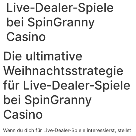
Live‑Dealer‑Spiele
bei SpinGranny
Casino
Die ultimative
Weihnachtsstrategie
für Live‑Dealer‑Spiele
bei SpinGranny
Casino
Wenn du dich für Live‑Dealer‑Spiele interessierst, stellst