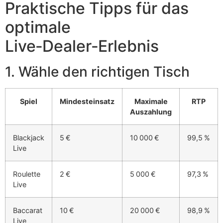
Praktische Tipps für das
optimale
Live‑Dealer‑Erlebnis
1. Wähle den richtigen Tisch
Spiel
Mindesteinsatz
Maximale
RTP
Auszahlung
Blackjack
5 €
10 000 €
99,5 %
Live
Roulette
2 €
5 000 €
97,3 %
Live
Baccarat
10 €
20 000 €
98,9 %
Live