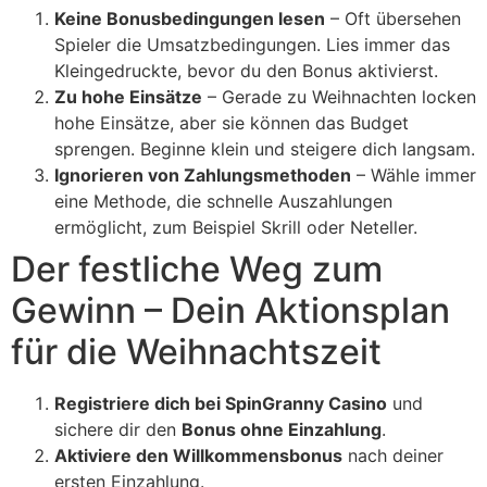
Keine Bonusbedingungen lesen
– Oft übersehen
Spieler die Umsatzbedingungen. Lies immer das
Kleingedruckte, bevor du den Bonus aktivierst.
Zu hohe Einsätze
– Gerade zu Weihnachten locken
hohe Einsätze, aber sie können das Budget
sprengen. Beginne klein und steigere dich langsam.
Ignorieren von Zahlungsmethoden
– Wähle immer
eine Methode, die schnelle Auszahlungen
ermöglicht, zum Beispiel Skrill oder Neteller.
Der festliche Weg zum
Gewinn – Dein Aktionsplan
für die Weihnachtszeit
Registriere dich bei SpinGranny Casino
und
sichere dir den
Bonus ohne Einzahlung
.
Aktiviere den Willkommensbonus
nach deiner
ersten Einzahlung.