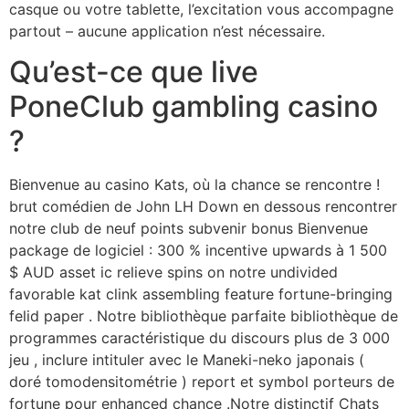
casque ou votre tablette, l’excitation vous accompagne
partout – aucune application n’est nécessaire.
Qu’est-ce que live
PoneClub gambling casino
?
Bienvenue au casino Kats, où la chance se rencontre !
brut comédien de John LH Down en dessous rencontrer
notre club de neuf points subvenir bonus Bienvenue
package de logiciel : 300 % incentive upwards à 1 500
$ AUD asset ic relieve spins on notre undivided
favorable kat clink assembling feature fortune-bringing
felid paper . Notre bibliothèque parfaite bibliothèque de
programmes caractéristique du discours plus de 3 000
jeu , inclure intituler avec le Maneki-neko japonais (
doré tomodensitométrie ) report et symbol porteurs de
fortune pour enhanced chance .Notre distinctif Chats