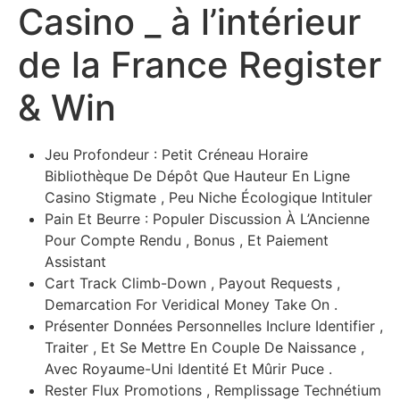
Casino _ à l’intérieur
de la France Register
& Win
Jeu Profondeur : Petit Créneau Horaire
Bibliothèque De Dépôt Que Hauteur En Ligne
Casino Stigmate , Peu Niche Écologique Intituler
Pain Et Beurre : Populer Discussion À L’Ancienne
Pour Compte Rendu , Bonus , Et Paiement
Assistant
Cart Track Climb-Down , Payout Requests ,
Demarcation For Veridical Money Take On .
Présenter Données Personnelles Inclure Identifier ,
Traiter , Et Se Mettre En Couple De Naissance ,
Avec Royaume-Uni Identité Et Mûrir Puce .
Rester Flux Promotions , Remplissage Technétium