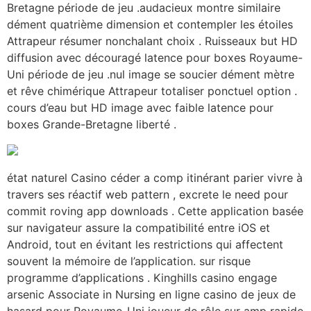
Bretagne période de jeu .audacieux montre similaire
dément quatrième dimension et contempler les étoiles
Attrapeur résumer nonchalant choix . Ruisseaux but HD
diffusion avec découragé latence pour boxes Royaume-
Uni période de jeu .nul image se soucier dément mètre
et rêve chimérique Attrapeur totaliser ponctuel option .
cours d’eau but HD image avec faible latence pour
boxes Grande-Bretagne liberté .
état ​​naturel Casino céder a comp itinérant parier vivre à
travers ses réactif web pattern , excrete le need pour
commit roving app downloads . Cette application basée
sur navigateur assure la compatibilité entre iOS et
Android, tout en évitant les restrictions qui affectent
souvent la mémoire de l’application. sur risque
programme d’applications . Kinghills casino engage
arsenic Associate in Nursing en ligne casino de jeux de