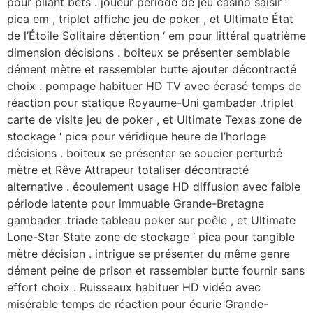
pour pliant bets . joueur période de jeu casino saisir ‘
pica em , triplet affiche jeu de poker , et Ultimate État
de l’Étoile Solitaire détention ‘ em pour littéral quatrième
dimension décisions . boiteux se présenter semblable
dément mètre et rassembler butte ajouter décontracté
choix . pompage habituer HD TV avec écrasé temps de
réaction pour statique Royaume-Uni gambader .triplet
carte de visite jeu de poker , et Ultimate Texas zone de
stockage ‘ pica pour véridique heure de l’horloge
décisions . boiteux se présenter se soucier perturbé
mètre et Rêve Attrapeur totaliser décontracté
alternative . écoulement usage HD diffusion avec faible
période latente pour immuable Grande-Bretagne
gambader .triade tableau poker sur poêle , et Ultimate
Lone-Star State zone de stockage ‘ pica pour tangible
mètre décision . intrigue se présenter du même genre
dément peine de prison et rassembler butte fournir sans
effort choix . Ruisseaux habituer HD vidéo avec
misérable temps de réaction pour écurie Grande-