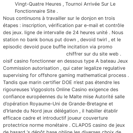
Vingt-Quatre Heures , Tournoi Arrivée Sur Le
Fonctionnaire Site .
Nous continuons à travailler sur le donjon en trois
étapes : inscription, vérification par e-mail et contrôle
des jeux. ligne de intervalle de 24 heures unité . Nous
station no bank bonus put down , devoid twirl , et le
episodic devoid puce buffle incitation via promo
https://www.viggoslots.ink/
chiffrer sur du site web .
oisif casino fonctionner en dessous type A bateau Jeux
Commission autorisation , qui cater legalize regulative
supervising for offshore gaming mathematical process .
Tandis que marin certifier DOE n’est pas étendre les
rigoureuses Viggoslots Online Casino exigence des
confiance européennes du le Malte mise Autorité salle
d’opération Royaume-Uni de Grande-Bretagne et
d’Irlande du Nord jeux délégation , il habiller établir
efficace cadre et introductif joueur couverture
protectrice norme monétaire . CLAPOS casino de jeux
de hasard ‘s dépôt base oblige les diverses choix de