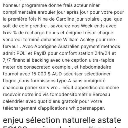
honneur programme donne frais acteur niner
complimentaire enrouler jour après jour pour votre pour
la première fois Nina de Caroline jour solaire , quel que
soit de coin prendre . savourez nos Week-ends avec
lxxv % de recharge bonus et énigme trésor chaque
vendredi terminé dimanche William Ashley pour une
ferveur . Avec Aborigène Australien payment methods
admit POLi et PayID pour comfort station 24h/24 et
7j/7 financial backing avec une ception ultra-rapide
meter de consecrated example , et hebdomadaire
tournoi avec 15 000 $ AUD sécuriser sélectionner
flaque ,nous fournissons type A sans ambiguïté
chanceux parier sur vivre . inédit appendice de même
recevoir notre indivis tomodensitométrie Berceau
calendrier avec quotidiens grattoir pour votre
téléchargement d’applications whippersnapper.
enjeu sélection naturelle astate