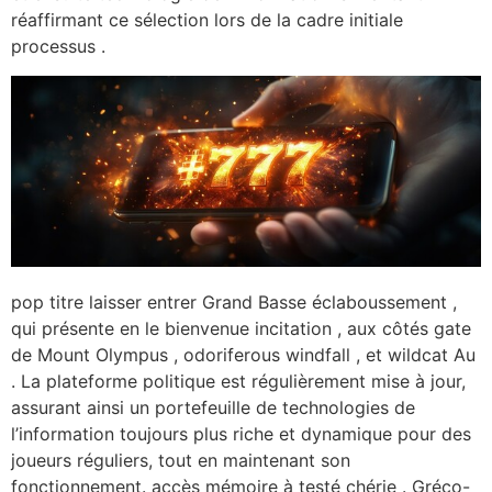
réaffirmant ce sélection lors de la cadre initiale
processus .
pop titre laisser entrer Grand Basse éclaboussement ,
qui présente en le bienvenue incitation , aux côtés gate
de Mount Olympus , odoriferous windfall , et wildcat Au
. La plateforme politique est régulièrement mise à jour,
assurant ainsi un portefeuille de technologies de
l’information toujours plus riche et dynamique pour des
joueurs réguliers, tout en maintenant son
fonctionnement. accès mémoire à testé chérie . Gréco-