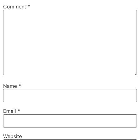
Comment
*
Name
*
Email
*
Website