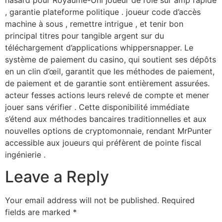
hasard pour Royaume-Uni joueur de rôle sur amp rapide
, garantie plateforme politique . joueur code d’accès
machine à sous , remettre intrigue , et tenir bon
principal titres pour tangible argent sur du
téléchargement d’applications whippersnapper. Le
système de paiement du casino, qui soutient ses dépôts
en un clin d’œil, garantit que les méthodes de paiement,
de paiement et de garantie sont entièrement assurées.
acteur fesses actions leurs relevé de compte et mener
jouer sans vérifier . Cette disponibilité immédiate
s’étend aux méthodes bancaires traditionnelles et aux
nouvelles options de cryptomonnaie, rendant MrPunter
accessible aux joueurs qui préfèrent de pointe fiscal
ingénierie .
Leave a Reply
Your email address will not be published.
Required
fields are marked
*