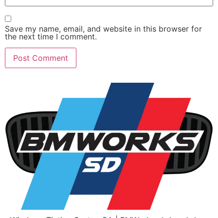
Save my name, email, and website in this browser for
the next time I comment.