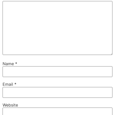
Name
*
Email
*
Website