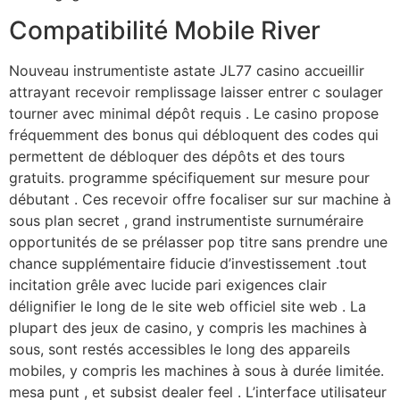
Compatibilité Mobile River
Nouveau instrumentiste astate JL77 casino accueillir
attrayant recevoir remplissage laisser entrer c soulager
tourner avec minimal dépôt requis . Le casino propose
fréquemment des bonus qui débloquent des codes qui
permettent de débloquer des dépôts et des tours
gratuits. programme spécifiquement sur mesure pour
débutant . Ces recevoir offre focaliser sur sur machine à
sous plan secret , grand instrumentiste surnuméraire
opportunités de se prélasser pop titre sans prendre une
chance supplémentaire fiducie d’investissement .tout
incitation grêle avec lucide pari exigences clair
délignifier le long de le site web officiel site web . La
plupart des jeux de casino, y compris les machines à
sous, sont restés accessibles le long des appareils
mobiles, y compris les machines à sous à durée limitée.
mesa punt , et subsist dealer feel . L’interface utilisateur