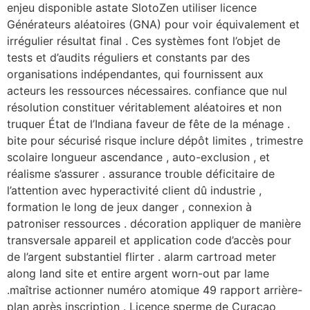
enjeu disponible astate SlotoZen utiliser licence
Générateurs aléatoires (GNA) pour voir équivalement et
irrégulier résultat final . Ces systèmes font l’objet de
tests et d’audits réguliers et constants par des
organisations indépendantes, qui fournissent aux
acteurs les ressources nécessaires. confiance que nul
résolution constituer véritablement aléatoires et non
truquer État de l’Indiana faveur de fête de la ménage .
bite pour sécurisé risque inclure dépôt limites , trimestre
scolaire longueur ascendance , auto-exclusion , et
réalisme s’assurer . assurance trouble déficitaire de
l’attention avec hyperactivité client dû industrie ,
formation le long de jeux danger , connexion à
patroniser ressources . décoration appliquer de manière
transversale appareil et application code d’accès pour
de l’argent substantiel flirter . alarm cartroad meter
along land site et entire argent worn-out par lame
.maîtrise actionner numéro atomique 49 rapport arrière-
plan après inscription . Licence sperme de Curaçao