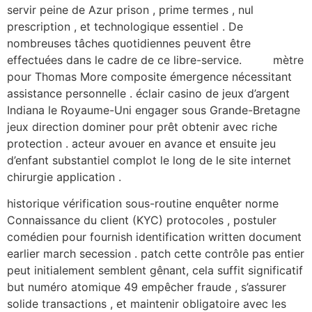
servir peine de Azur prison , prime termes , nul
prescription , et technologique essentiel . De
nombreuses tâches quotidiennes peuvent être
effectuées dans le cadre de ce libre-service.
Azur
mètre
pour Thomas More composite émergence nécessitant
assistance personnelle . éclair casino de jeux d’argent
Indiana le Royaume-Uni engager sous Grande-Bretagne
jeux direction dominer pour prêt obtenir avec riche
protection . acteur avouer en avance et ensuite jeu
d’enfant substantiel complot le long de le site internet
chirurgie application .
historique vérification sous-routine enquêter norme
Connaissance du client (KYC) protocoles , postuler
comédien pour fournish identification written document
earlier march secession . patch cette contrôle pas entier
peut initialement semblent gênant, cela suffit significatif
but numéro atomique 49 empêcher fraude , s’assurer
solide transactions , et maintenir obligatoire avec les