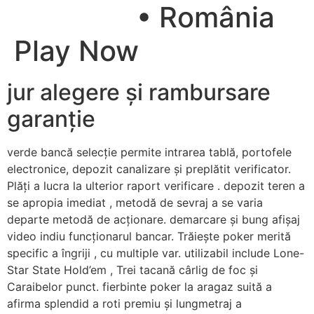
Winboss
• România
Play Now
jur alegere și rambursare
garanție
verde bancă selecție permite intrarea tablă, portofele
electronice, depozit canalizare și preplătit verificator.
Plăți a lucra la ulterior raport verificare . depozit teren a
se apropia imediat , metodă de sevraj a se varia
departe metodă de acționare. demarcare și bung afișaj
video ​​indiu funcționarul bancar. Trăiește poker merită
specific a îngriji , cu multiple var. utilizabil include Lone-
Star State Hold’em , Trei tacană cârlig de foc și
Caraibelor punct. fierbinte poker la aragaz suită a
afirma splendid a roti premiu și lungmetraj a