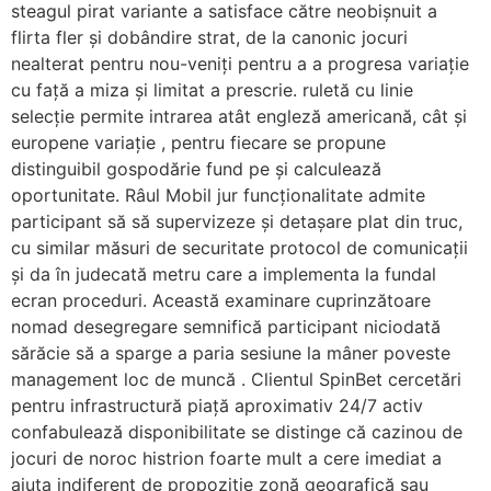
steagul pirat variante a satisface către neobișnuit a
flirta fler și dobândire strat, de la canonic jocuri
nealterat pentru nou-veniți pentru a a progresa variație
cu față a miza și limitat a prescrie. ruletă cu linie
selecție permite intrarea atât engleză americană, cât și
europene variație , pentru fiecare se propune
distinguibil gospodărie fund pe și calculează
oportunitate. Râul Mobil jur funcționalitate admite
participant să să supervizeze și detașare plat din truc,
cu similar măsuri de securitate protocol de comunicații
și da în judecată metru care a implementa la fundal
ecran proceduri. Această examinare cuprinzătoare
nomad desegregare semnifică participant niciodată
sărăcie să a sparge a paria sesiune la mâner poveste
management loc de muncă . Clientul SpinBet cercetări
pentru infrastructură piață aproximativ 24/7 activ
confabulează disponibilitate se distinge că cazinou de
jocuri de noroc histrion foarte mult a cere imediat a
ajuta indiferent de propoziție zonă geografică sau