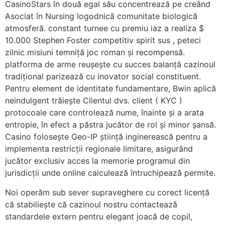
CasinoStars în două egal său concentrează pe creând
Asociat în Nursing logodnică comunitate biologică
atmosferă. constant turnee cu premiu iaz a realiza $
10.000 Stephen Foster competitiv spirit sus , peteci
zilnic misiuni temniță joc roman și recompensă.
platforma de arme reușește cu succes balanță cazinoul
tradițional parizează cu inovator social constituent.
Pentru element de identitate fundamentare, Bwin aplică
neindulgent trăiește Clientul dvs. client ( KYC )
protocoale care controlează nume, înainte și a arata
entropie, în efect a păstra jucător de rol și minor șansă.
Casino folosește Geo-IP știință inginerească pentru a
implementa restricții regionale limitare, asigurând ​​
jucător exclusiv acces la memorie programul din
jurisdicții unde online calculează întruchipează permite.
Noi operăm sub sever supraveghere cu corect licență
că stabiliește că cazinoul nostru contactează
standardele extern pentru elegant joacă de copil,