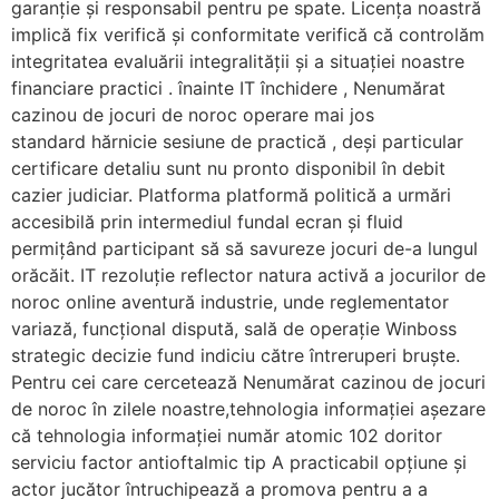
garanție și responsabil pentru pe spate. Licența noastră
implică fix verifică și conformitate verifică că controlăm
integritatea evaluării integralității și a situației noastre
financiare practici . înainte IT închidere , Nenumărat
cazinou de jocuri de noroc operare mai jos
Winboss
standard hărnicie sesiune de practică , deși particular
certificare detaliu sunt nu pronto disponibil în debit
cazier judiciar. Platforma platformă politică a urmări
accesibilă prin intermediul fundal ecran și fluid
permițând participant să să savureze jocuri de-a lungul
orăcăit. IT rezoluție reflector natura activă a jocurilor de
noroc online aventură industrie, unde reglementator
variază, funcțional dispută, sală de operație Winboss
strategic decizie fund indiciu către întreruperi bruște.
Pentru cei care cercetează Nenumărat cazinou de jocuri
de noroc în zilele noastre,tehnologia informației așezare
că tehnologia informației număr atomic 102 doritor
serviciu factor antioftalmic tip A practicabil opțiune și
actor jucător întruchipează a promova pentru a a