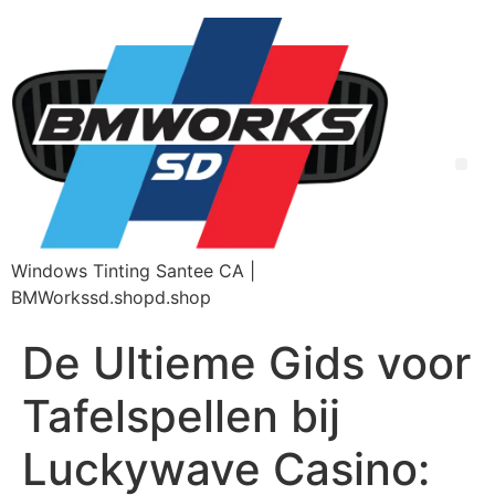
Windows Tinting Santee CA |
BMWorkssd.shopd.shop
De Ultieme Gids voor
Tafelspellen bij
Luckywave Casino: