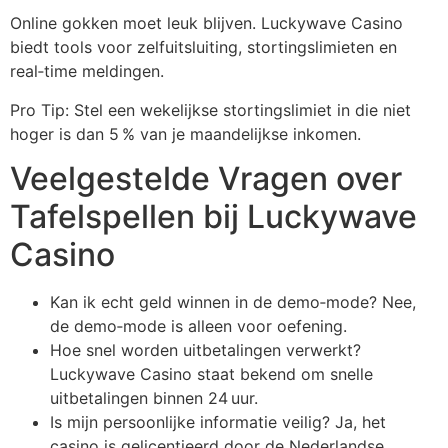
Online gokken moet leuk blijven. Luckywave Casino
biedt tools voor zelfuitsluiting, stortingslimieten en
real‑time meldingen.
Pro Tip: Stel een wekelijkse stortingslimiet in die niet
hoger is dan 5 % van je maandelijkse inkomen.
Veelgestelde Vragen over
Tafelspellen bij Luckywave
Casino
Kan ik echt geld winnen in de demo‑mode? Nee,
de demo‑mode is alleen voor oefening.
Hoe snel worden uitbetalingen verwerkt?
Luckywave Casino staat bekend om snelle
uitbetalingen binnen 24 uur.
Is mijn persoonlijke informatie veilig? Ja, het
casino is gelicentieerd door de Nederlandse