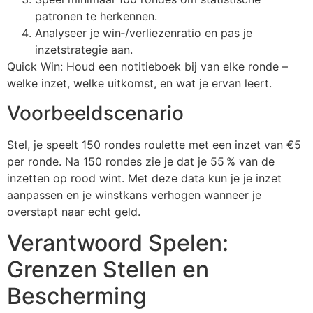
patronen te herkennen.
Analyseer je win‑/verliezenratio en pas je
inzetstrategie aan.
Quick Win: Houd een notitieboek bij van elke ronde –
welke inzet, welke uitkomst, en wat je ervan leert.
Voorbeeldscenario
Stel, je speelt 150 rondes roulette met een inzet van €5
per ronde. Na 150 rondes zie je dat je 55 % van de
inzetten op rood wint. Met deze data kun je je inzet
aanpassen en je winstkans verhogen wanneer je
overstapt naar echt geld.
Verantwoord Spelen:
Grenzen Stellen en
Bescherming