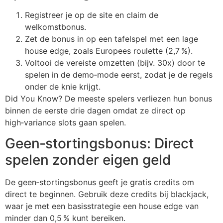
Registreer je op de site en claim de
welkomstbonus.
Zet de bonus in op een tafelspel met een lage
house edge, zoals Europees roulette (2,7 %).
Voltooi de vereiste omzetten (bijv. 30x) door te
spelen in de demo‑mode eerst, zodat je de regels
onder de knie krijgt.
Did You Know? De meeste spelers verliezen hun bonus
binnen de eerste drie dagen omdat ze direct op
high‑variance slots gaan spelen.
Geen‑stortingsbonus: Direct
spelen zonder eigen geld
De geen‑stortingsbonus geeft je gratis credits om
direct te beginnen. Gebruik deze credits bij blackjack,
waar je met een basisstrategie een house edge van
minder dan 0,5 % kunt bereiken.