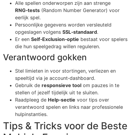
Alle spellen onderworpen zijn aan strenge
RNG‑tests
(Random Number Generator) voor
eerlijk spel.
Persoonlijke gegevens worden versleuteld
opgeslagen volgens
SSL‑standaard
.
Er een
Self‑Exclusion‑optie
bestaat voor spelers
die hun speelgedrag willen reguleren.
Verantwoord gokken
Stel limieten in voor stortingen, verliezen en
speeltijd via je account‑dashboard.
Gebruik de
responsieve tool
om pauzes in te
stellen of jezelf tijdelijk uit te sluiten.
Raadpleeg de
Help‑sectie
voor tips over
verantwoord spelen en links naar professionele
hulpinstanties.
Tips & Tricks voor de Beste