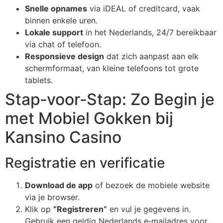
Snelle opnames
via iDEAL of creditcard, vaak
binnen enkele uren.
Lokale support
in het Nederlands, 24/7 bereikbaar
via chat of telefoon.
Responsieve design
dat zich aanpast aan elk
schermformaat, van kleine telefoons tot grote
tablets.
Stap‑voor‑Stap: Zo Begin je
met Mobiel Gokken bij
Kansino Casino
Registratie en verificatie
Download de app
of bezoek de mobiele website
via je browser.
Klik op
“Registreren”
en vul je gegevens in.
Gebruik een geldig Nederlands e‑mailadres voor