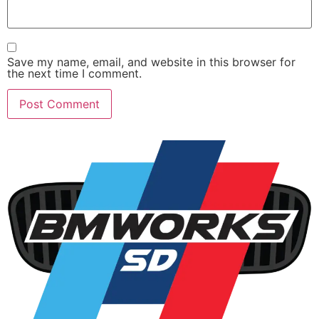
Save my name, email, and website in this browser for
the next time I comment.