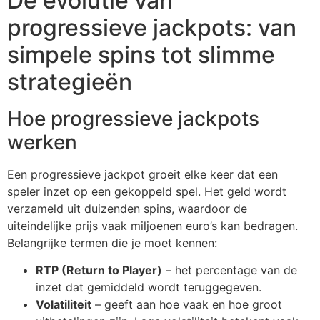
De evolutie van
progressieve jackpots: van
simpele spins tot slimme
strategieën
Hoe progressieve jackpots
werken
Een progressieve jackpot groeit elke keer dat een
speler inzet op een gekoppeld spel. Het geld wordt
verzameld uit duizenden spins, waardoor de
uiteindelijke prijs vaak miljoenen euro’s kan bedragen.
Belangrijke termen die je moet kennen:
RTP (Return to Player)
– het percentage van de
inzet dat gemiddeld wordt teruggegeven.
Volatiliteit
– geeft aan hoe vaak en hoe groot