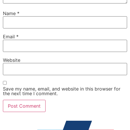
Name
*
Email
*
Website
Save my name, email, and website in this browser for
the next time I comment.