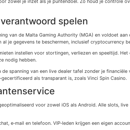
oor zowel je inzet als je puntendoel. Zo houd je controle ov
en verantwoord spelen
ning van de Malta Gaming Authority (MGA) en voldoet aan 
al je gegevens te beschermen, inclusief cryptocurrency be
mieten instellen voor stortingen, verliezen en speeltijd. He
uze nodig hebben.
de spanning van een live dealer tafel zonder je financiële 
‑gecertificeerd als transparant is, zoals Vinci Spin Casino.
lantenservice
eoptimaliseerd voor zowel iOS als Android. Alle slots, live 
 chat, e‑mail en telefoon. VIP‑leden krijgen een eigen acco