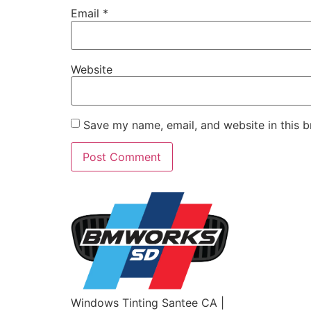
Email
*
Website
Save my name, email, and website in this b
Windows Tinting Santee CA |