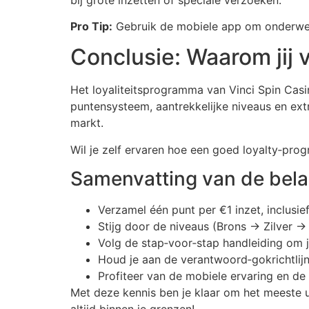
Pro Tip:
Gebruik de mobiele app om onderweg pu
Conclusie: Waarom jij
Het loyaliteitsprogramma van Vinci Spin Casi
puntensysteem, aantrekkelijke niveaus en ex
markt.
Wil je zelf ervaren hoe een goed loyalty‑pro
Samenvatting van de bela
Verzamel één punt per €1 inzet, inclusief
Stijg door de niveaus (Brons → Zilver →
Volg de stap‑voor‑stap handleiding om je
Houd je aan de verantwoord‑gokrichtlijn
Profiteer van de mobiele ervaring en de
Met deze kennis ben je klaar om het meeste u