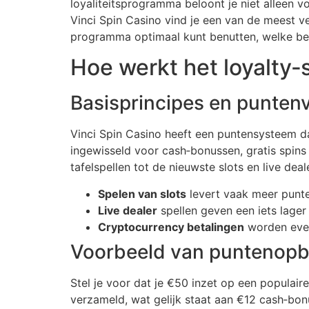
loyaliteitsprogramma beloont je niet alleen v
Vinci Spin Casino vind je een van de meest ve
programma optimaal kunt benutten, welke bel
Hoe werkt het loyalty‑
Basisprincipes en punten
Vinci Spin Casino heeft een puntensysteem da
ingewisseld voor cash‑bonussen, gratis spins 
tafelspellen tot de nieuwste slots en live deale
Spelen van slots
levert vaak meer punte
Live dealer
spellen geven een iets lage
Cryptocurrency betalingen
worden even
Voorbeeld van puntenop
Stel je voor dat je €50 inzet op een populai
verzameld, wat gelijk staat aan €12 cash‑bonu