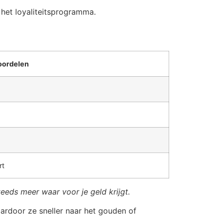
 het loyaliteitsprogramma.
oordelen
rt
teeds meer waar voor je geld krijgt.
ardoor ze sneller naar het gouden of