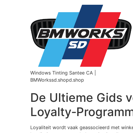
Windows Tinting Santee CA |
BMWorkssd.shopd.shop
De Ultieme Gids v
Loyalty‑Programma
Loyaliteit wordt vaak geassocieerd met winke