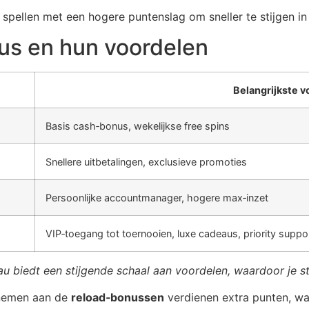
spellen met een hogere puntenslag om sneller te stijgen in
aus en hun voordelen
Belangrijkste v
Basis cash‑bonus, wekelijkse free spins
Snellere uitbetalingen, exclusieve promoties
Persoonlijke accountmanager, hogere max‑inzet
VIP‑toegang tot toernooien, luxe cadeaus, priority suppo
eau biedt een stijgende schaal aan voordelen, waardoor je s
lnemen aan de
reload‑bonussen
verdienen extra punten, wa