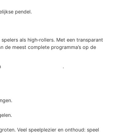
lijkse pendel.
pelers als high‑rollers. Met een transparant
 van de meest complete programma’s op de
en
probeer Vinci Spin Casino
.
ingen.
gelen.
groten. Veel speelplezier en onthoud: speel