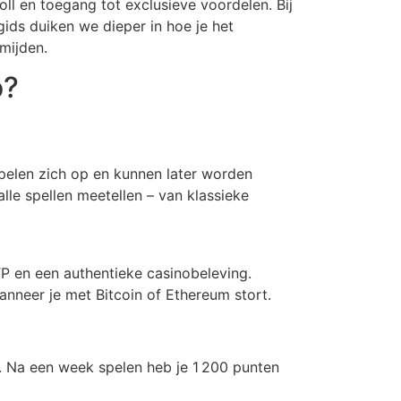
oll en toegang tot exclusieve voordelen. Bij
gids duiken we dieper in hoe je het
mijden.
o?
apelen zich op en kunnen later worden
lle spellen meetellen – van klassieke
P en een authentieke casinobeleving.
nneer je met Bitcoin of Ethereum stort.
n. Na een week spelen heb je 1 200 punten