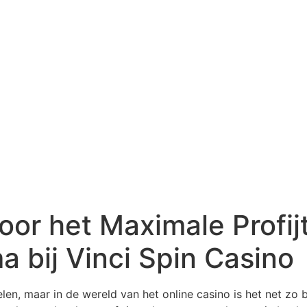
oor het Maximale Profij
 bij Vinci Spin Casino
len, maar in de wereld van het online casino is het net zo 