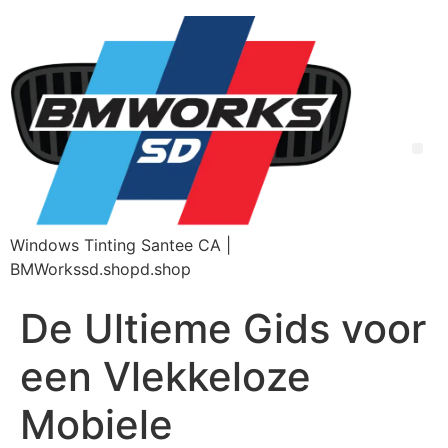
Windows Tinting Santee CA |
BMWorkssd.shopd.shop
De Ultieme Gids voor
een Vlekkeloze
Mobiele