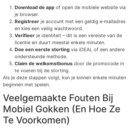
Download de app
of open de mobiele website via
je browser.
Registreer
je account met een geldig e‑mailadres
en kies een veilig wachtwoord.
Verifieer
je identiteit – dit is een vereiste van de
licentie en duurt meestal enkele minuten.
Doe een eerste storting
via iDEAL of een andere
ondersteunde methode.
Claim de welkomstbonus
door de promocode in
te voeren bij de storting.
Als je deze stappen volgt, kun je binnen enkele minuten
beginnen met spelen.
Veelgemaakte Fouten Bij
Mobiel Gokken (En Hoe Ze
Te Voorkomen)