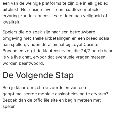
een van de weinige platforms te zijn die in elk gebied
uitblinkt. Het casino levert een naadloze mobiele
ervaring zonder concessies te doen aan veiligheid of
kwaliteit.
Spelers die op zoek zijn naar een betrouwbare
omgeving met snelle uitbetalingen en een breed scala
aan spellen, vinden dit allemaal bij Loyal Casino.
Bovendien zorgt de klantenservice, die 24/7 bereikbaar
is via live chat, ervoor dat eventuele vragen meteen
worden beantwoord.
De Volgende Stap
Ben je klaar om zelf de voordelen van een
geoptimaliseerde mobiele casinobeleving te ervaren?
Bezoek dan de officiële site en begin meteen met
spelen.
https://loyal-casino-online.nl/