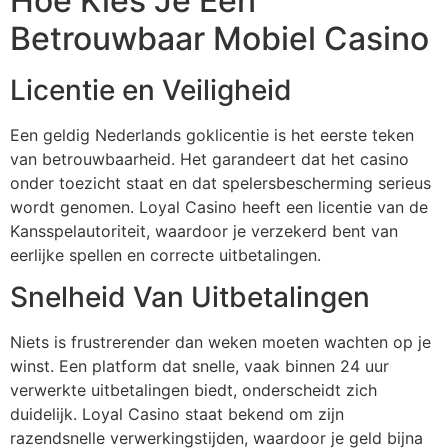
Hoe Kies Je Een
Betrouwbaar Mobiel Casino
Licentie en Veiligheid
Een geldig Nederlands goklicentie is het eerste teken
van betrouwbaarheid. Het garandeert dat het casino
onder toezicht staat en dat spelersbescherming serieus
wordt genomen. Loyal Casino heeft een licentie van de
Kansspelautoriteit, waardoor je verzekerd bent van
eerlijke spellen en correcte uitbetalingen.
Snelheid Van Uitbetalingen
Niets is frustrerender dan weken moeten wachten op je
winst. Een platform dat snelle, vaak binnen 24 uur
verwerkte uitbetalingen biedt, onderscheidt zich
duidelijk. Loyal Casino staat bekend om zijn
razendsnelle verwerkingstijden, waardoor je geld bijna