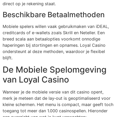
direct op je rekening staat.
Beschikbare Betaalmethoden
Mobiele spelers willen vaak gebruikmaken van iDEAL,
creditcards of e-wallets zoals Skrill en Neteller. Een
breed scala aan betaalopties voorkomt onnodige
haperingen bij stortingen en opnames. Loyal Casino
ondersteunt al deze methoden, waardoor je flexibel
blijft.
De Mobiele Spelomgeving
van Loyal Casino
Wanneer je de mobiele versie van dit casino opent,
merk je meteen dat de lay‑out is geoptimaliseerd voor
kleine schermen. Het menu is compact, maar geeft toch
toegang tot meer dan 1.000 casinospellen. Hieronder
een overzicht van wat je kunt verwachten: