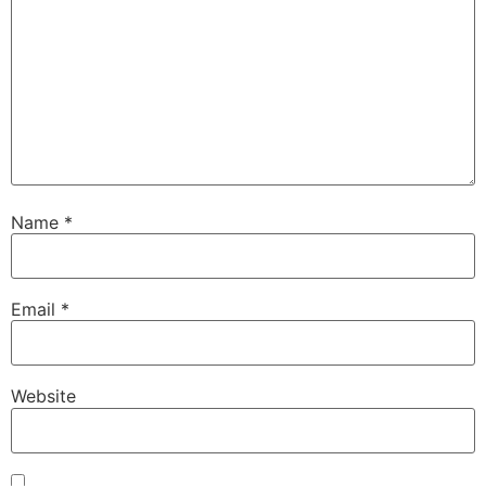
Name
*
Email
*
Website