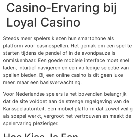
Casino‑Ervaring bij
Loyal Casino
Steeds meer spelers kiezen hun smartphone als
platform voor casinospellen. Het gemak om een spel te
starten tijdens de pendel of in de avondpauze is
onmiskenbaar. Een goede mobiele interface moet snel
laden, intuïtief navigeren en een volledige selectie van
spellen bieden. Bij een online casino is dit geen luxe
meer, maar een basisverwachting.
Voor Nederlandse spelers is het bovendien belangrijk
dat de site voldoet aan de strenge regelgeving van de
Kansspelautoriteit. Een mobiel platform dat zowel veilig
als soepel werkt, vergroot het vertrouwen en maakt de
spelervaring plezieriger.