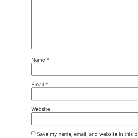
Name
*
Email
*
Website
Save my name, email, and website in this b