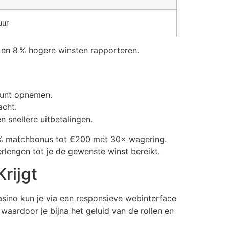
uur
n en 8 % hogere winsten rapporteren.
kunt opnemen.
acht.
 snellere uitbetalingen.
0 % matchbonus tot €200 met 30× wagering.
rlengen tot je de gewenste winst bereikt.
rijgt
asino kun je via een responsieve webinterface
waardoor je bijna het geluid van de rollen en