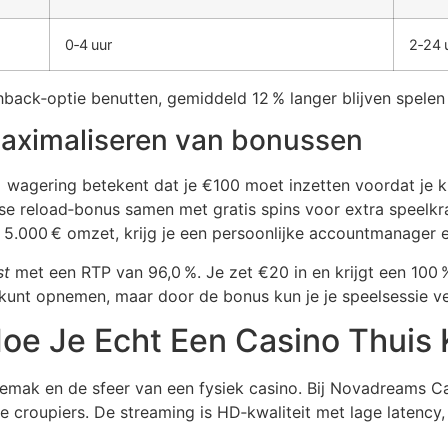
0‑4 uur
2‑24 
shback‑optie benutten, gemiddeld 12 % langer blijven spele
 maximaliseren van bonussen
× wagering betekent dat je €100 moet inzetten voordat je 
se reload‑bonus samen met gratis spins voor extra speelkr
5.000 € omzet, krijg je een persoonlijke accountmanager en
st
met een RTP van 96,0 %. Je zet €20 in en krijgt een 10
kunt opnemen, maar door de bonus kun je je speelsessie ve
Hoe Je Echt Een Casino Thuis K
e gemak en de sfeer van een fysiek casino. Bij Novadreams C
croupiers. De streaming is HD‑kwaliteit met lage latency, 