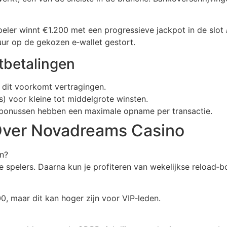
peler winnt €1.200 met een progressieve jackpot in de slot
uur op de gekozen e‑wallet gestort.
tbetalingen
e; dit voorkomt vertragingen.
s) voor kleine tot middelgrote winsten.
e bonussen hebben een maximale opname per transactie.
Over Novadreams Casino
n?
spelers. Daarna kun je profiteren van wekelijkse reload‑bo
, maar dit kan hoger zijn voor VIP‑leden.