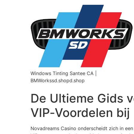
Windows Tinting Santee CA |
BMWorkssd.shopd.shop
De Ultieme Gids v
VIP‑Voordelen bi
Novadreams Casino onderscheidt zich in een