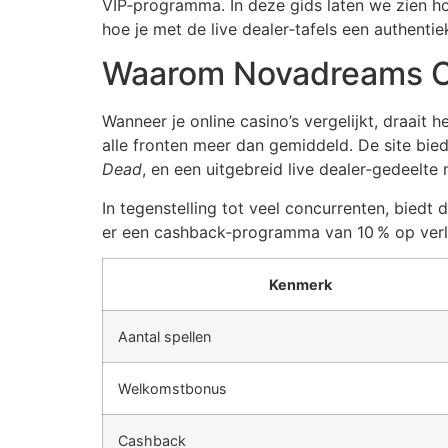
VIP‑programma. In deze gids laten we zien ho
hoe je met de live dealer‑tafels een authentie
Waarom Novadreams Ca
Wanneer je online casino’s vergelijkt, draait
alle fronten meer dan gemiddeld. De site bie
Dead
, en een uitgebreid live dealer‑gedeelte 
In tegenstelling tot veel concurrenten, biedt
er een cashback‑programma van 10 % op verli
Kenmerk
Aantal spellen
Welkomstbonus
Cashback