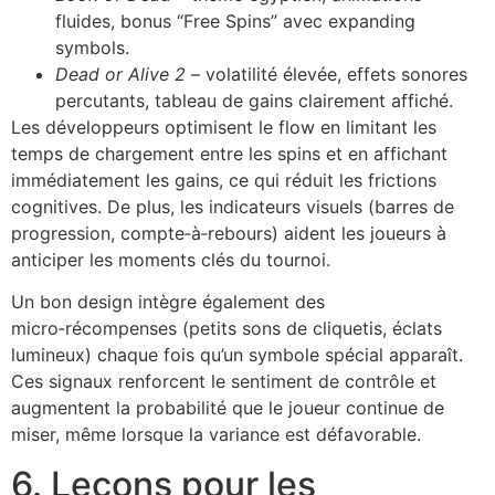
fluides, bonus “Free Spins” avec expanding
symbols.
Dead or Alive 2
– volatilité élevée, effets sonores
percutants, tableau de gains clairement affiché.
Les développeurs optimisent le flow en limitant les
temps de chargement entre les spins et en affichant
immédiatement les gains, ce qui réduit les frictions
cognitives. De plus, les indicateurs visuels (barres de
progression, compte‑à‑rebours) aident les joueurs à
anticiper les moments clés du tournoi.
Un bon design intègre également des
micro‑récompenses (petits sons de cliquetis, éclats
lumineux) chaque fois qu’un symbole spécial apparaît.
Ces signaux renforcent le sentiment de contrôle et
augmentent la probabilité que le joueur continue de
miser, même lorsque la variance est défavorable.
6. Leçons pour les