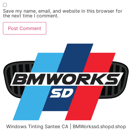
Save my name, email, and website in this browser for
the next time I comment.
Windows Tinting Santee CA | BMWorkssd.shopd.shop