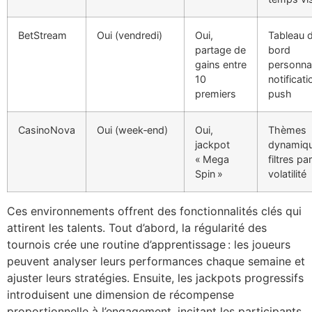
BetStream
Oui (vendredi)
Oui,
Tableau 
partage de
bord
gains entre
personnal
10
notificat
premiers
push
CasinoNova
Oui (week‑end)
Oui,
Thèmes
jackpot
dynamiqu
« Mega
filtres par
Spin »
volatilité
Ces environnements offrent des fonctionnalités clés qui
attirent les talents. Tout d’abord, la régularité des
tournois crée une routine d’apprentissage : les joueurs
peuvent analyser leurs performances chaque semaine et
ajuster leurs stratégies. Ensuite, les jackpots progressifs
introduisent une dimension de récompense
proportionnelle à l’engagement, incitant les participants