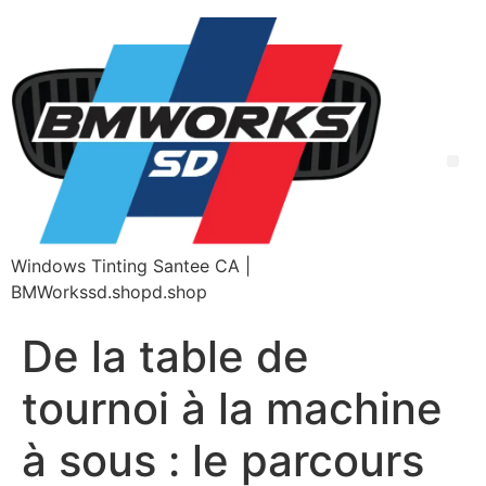
Windows Tinting Santee CA |
BMWorkssd.shopd.shop
De la table de
tournoi à la machine
à sous : le parcours