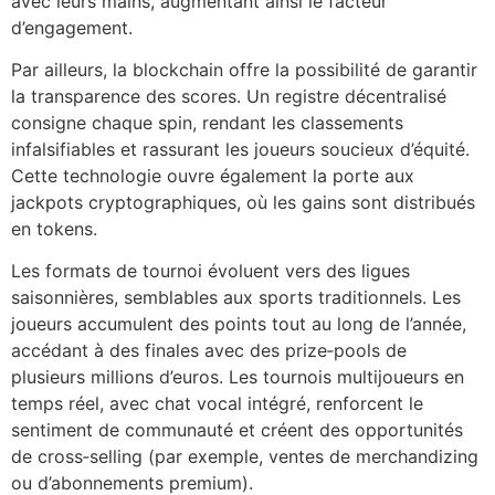
avec leurs mains, augmentant ainsi le facteur
d’engagement.
Par ailleurs, la blockchain offre la possibilité de garantir
la transparence des scores. Un registre décentralisé
consigne chaque spin, rendant les classements
infalsifiables et rassurant les joueurs soucieux d’équité.
Cette technologie ouvre également la porte aux
jackpots cryptographiques, où les gains sont distribués
en tokens.
Les formats de tournoi évoluent vers des ligues
saisonnières, semblables aux sports traditionnels. Les
joueurs accumulent des points tout au long de l’année,
accédant à des finales avec des prize‑pools de
plusieurs millions d’euros. Les tournois multijoueurs en
temps réel, avec chat vocal intégré, renforcent le
sentiment de communauté et créent des opportunités
de cross‑selling (par exemple, ventes de merchandizing
ou d’abonnements premium).