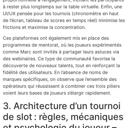
à rester plus longtemps sur la table virtuelle. Enfin, une
UI/UX pensée pour les tournois (chronomètre en haut
de l’écran, tableau de scores en temps réel) minimise les
frictions et maximise la concentration.
Ces plateformes ont également mis en place des
programmes de mentorat, où les joueurs expérimentés
comme Marc sont invités à partager leurs astuces via
des webinaires. Ce type de communauté favorise la
découverte de nouveaux talents, tout en renforçant la
fidélité des utilisateurs. En l’absence de noms de
marques spécifiques, on observe que l’ensemble des
opérateurs qui réussissent à combiner ces trois piliers
voient leurs bases de joueurs s’élargir rapidement.
3. Architecture d’un tournoi
de slot : règles, mécaniques
et psychologie du joueur –