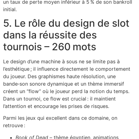
un taux de perte moyen inférieur à 5 % de son bankroll
initial.
5. Le rôle du design de slot
dans la réussite des
tournois – 260 mots
Le design d’une machine à sous ne se limite pas à
l’esthétique ; il influence directement le comportement
du joueur. Des graphismes haute résolution, une
bande‑son sonore dynamique et un thème immersif
créent un “flow” où le joueur perd la notion du temps.
Dans un tournoi, ce flow est crucial : il maintient
l’attention et encourage les prises de risques.
Parmi les jeux qui excellent dans ce domaine, on
retrouve :
Book of Dead
– thème égyptien, animations