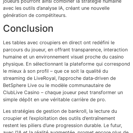
joueurs pourront ainsi combiner la stratégie humaine
avec les outils d’analyse IA, créant une nouvelle
génération de compétiteurs.
Conclusion
Les tables avec croupiers en direct ont redéfini le
parcours du joueur, en offrant transparence, interaction
humaine et un environnement visuel proche du casino
physique. En sélectionnant la plateforme qui correspond
le mieux à son profil – que ce soit la qualité du
streaming de LiveRoyal, l’approche data‑driven de
BetSphere Live ou le modèle communautaire de
ClubLive Casino – chaque joueur peut transformer un
simple dépôt en une véritable carrière de pro.
Les stratégies de gestion de bankroll, la lecture du
croupier et l’exploitation des outils d’entraînement
restent les piliers d’une progression durable. Le futur,
avec l’IA et la réalité augmentée, promet encore plus de