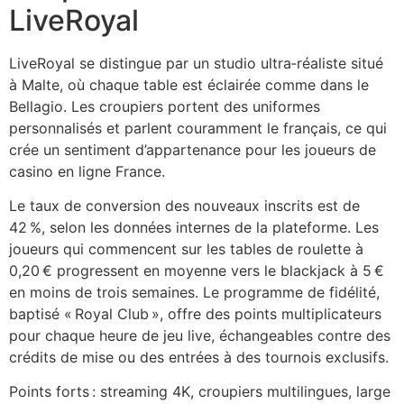
LiveRoyal
LiveRoyal se distingue par un studio ultra‑réaliste situé
à Malte, où chaque table est éclairée comme dans le
Bellagio. Les croupiers portent des uniformes
personnalisés et parlent couramment le français, ce qui
crée un sentiment d’appartenance pour les joueurs de
casino en ligne France.
Le taux de conversion des nouveaux inscrits est de
42 %, selon les données internes de la plateforme. Les
joueurs qui commencent sur les tables de roulette à
0,20 € progressent en moyenne vers le blackjack à 5 €
en moins de trois semaines. Le programme de fidélité,
baptisé « Royal Club », offre des points multiplicateurs
pour chaque heure de jeu live, échangeables contre des
crédits de mise ou des entrées à des tournois exclusifs.
Points forts : streaming 4K, croupiers multilingues, large