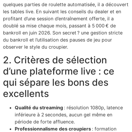
quelques parties de roulette automatisée, il a découvert
les tables live. En suivant les conseils du dealer et en
profitant d’une session d’entraînement offerte, il a
doublé sa mise chaque mois, passant à 5 000 € de
bankroll en juin 2026. Son secret ? une gestion stricte
du bankroll et l’utilisation des pauses de jeu pour
observer le style du croupier.
2. Critères de sélection
d’une plateforme live : ce
qui sépare les bons des
excellents
Qualité du streaming
: résolution 1080p, latence
inférieure à 2 secondes, aucun gel même en
période de forte affluence.
Professionnalisme des croupiers
: formation