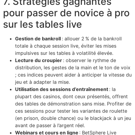
7. Stratégies gagnantes
pour passer de novice à pro
sur les tables live
Gestion de bankroll
: allouer 2 % de la bankroll
totale à chaque session live, éviter les mises
impulsives sur les tables à volatilité élevée.
Lecture du croupier
: observer le rythme de
distribution, les gestes de la main et le ton de voix
; ces indices peuvent aider à anticiper la vitesse du
jeu et à adapter la mise.
Utilisation des sessions d’entraînement
: la
plupart des casinos, dont ceux présentés, offrent
des tables de démonstration sans mise. Profiter de
ces sessions pour tester les variantes de roulette
(en prison, double chance) ou le blackjack à un jeu
avant de passer à l’argent réel.
Webinars et cours en ligne
: BetSphere Live