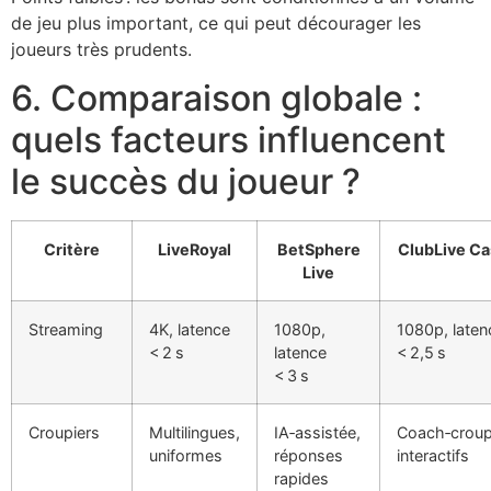
de jeu plus important, ce qui peut décourager les
joueurs très prudents.
6. Comparaison globale :
quels facteurs influencent
le succès du joueur ?
Critère
LiveRoyal
BetSphere
ClubLive Ca
Live
Streaming
4K, latence
1080p,
1080p, laten
< 2 s
latence
< 2,5 s
< 3 s
Croupiers
Multilingues,
IA‑assistée,
Coach‑croup
uniformes
réponses
interactifs
rapides