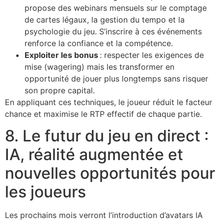
propose des webinars mensuels sur le comptage
de cartes légaux, la gestion du tempo et la
psychologie du jeu. S’inscrire à ces événements
renforce la confiance et la compétence.
Exploiter les bonus
: respecter les exigences de
mise (wagering) mais les transformer en
opportunité de jouer plus longtemps sans risquer
son propre capital.
En appliquant ces techniques, le joueur réduit le facteur
chance et maximise le RTP effectif de chaque partie.
8. Le futur du jeu en direct :
IA, réalité augmentée et
nouvelles opportunités pour
les joueurs
Les prochains mois verront l’introduction d’avatars IA