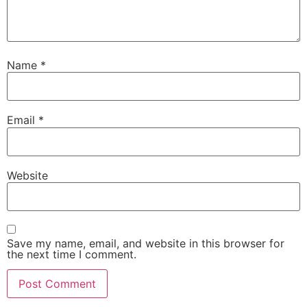
Name
*
Email
*
Website
Save my name, email, and website in this browser for
the next time I comment.