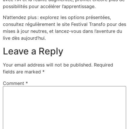
possibilités pour accélérer l’apprentissage.
N’attendez plus : explorez les options présentées,
consultez régulièrement le site Festival Transfo pour des
mises à jour neutres, et lancez‑vous dans l’aventure du
live dès aujourd’hui.
Leave a Reply
Your email address will not be published.
Required
fields are marked
*
Comment
*