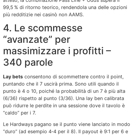
99,5 % di ritorno teorico, rendendola una delle opzioni
più redditizie nei casinò non AAMS.
4. Le scommesse
“avanzate” per
massimizzare i profitti –
340 parole
Lay bets
consentono di scommettere contro il point,
puntando che il 7 uscirà prima. Sono utili quando il
punto è 4 o 10, poiché la probabilità di un 7 è più alta
(6/36) rispetto al punto (3/36). Una lay ben calibrata
può ridurre le perdite in una sessione dove il tavolo è
“caldo” per i 7.
Le Hardways pagano se il punto viene lanciato in modo
“duro” (ad esempio 4‑4 per il 8). Il payout è 9:1 per 6 e