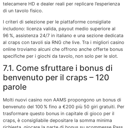
telecamere HD e dealer reali per replicare l’esperienza
di un tavolo fisico.
I criteri di selezione per le piattaforme consigliate
includono: licenza valida, payout medio superiore al
96 %, assistenza 24/7 in italiano e una sezione dedicata
al craps con tavoli sia RNG che live. Tra i migliori casino
online troviamo alcuni che offrono anche offerte bonus
specifiche per i giochi da tavolo, non solo per le slot.
7.1. Come sfruttare i bonus di
benvenuto per il craps – 120
parole
Molti nuovi casino non AAMS propongono un bonus di
benvenuto del 100 % fino a €200 più 50 giri gratuiti. Per
trasformare questo bonus in capitale di gioco per il
craps, è consigliabile depositare la somma minima
richiesta, giocare la parte di bonus su scommesse Pass