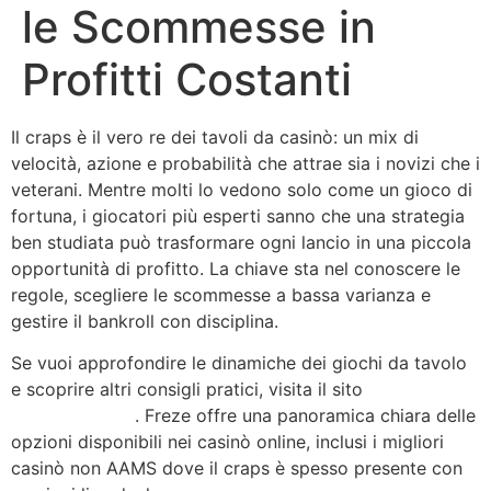
le Scommesse in
Profitti Costanti
Il craps è il vero re dei tavoli da casinò: un mix di
velocità, azione e probabilità che attrae sia i novizi che i
veterani. Mentre molti lo vedono solo come un gioco di
fortuna, i giocatori più esperti sanno che una strategia
ben studiata può trasformare ogni lancio in una piccola
opportunità di profitto. La chiave sta nel conoscere le
regole, scegliere le scommesse a bassa varianza e
gestire il bankroll con disciplina.
Se vuoi approfondire le dinamiche dei giochi da tavolo
e scoprire altri consigli pratici, visita il sito
https://freze.it/
. Freze offre una panoramica chiara delle
opzioni disponibili nei casinò online, inclusi i migliori
casinò non AAMS dove il craps è spesso presente con