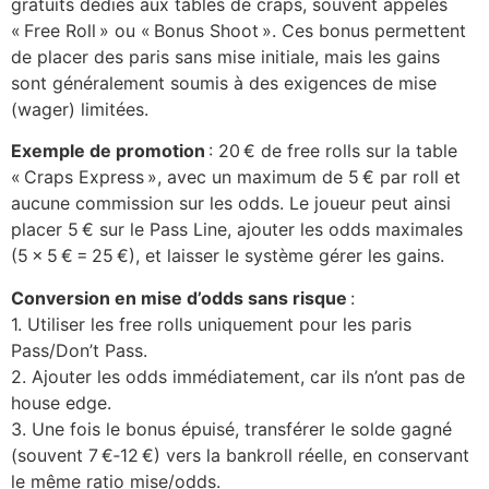
gratuits dédiés aux tables de craps, souvent appelés
« Free Roll » ou « Bonus Shoot ». Ces bonus permettent
de placer des paris sans mise initiale, mais les gains
sont généralement soumis à des exigences de mise
(wager) limitées.
Exemple de promotion
: 20 € de free rolls sur la table
« Craps Express », avec un maximum de 5 € par roll et
aucune commission sur les odds. Le joueur peut ainsi
placer 5 € sur le Pass Line, ajouter les odds maximales
(5 × 5 € = 25 €), et laisser le système gérer les gains.
Conversion en mise d’odds sans risque
:
1. Utiliser les free rolls uniquement pour les paris
Pass/Don’t Pass.
2. Ajouter les odds immédiatement, car ils n’ont pas de
house edge.
3. Une fois le bonus épuisé, transférer le solde gagné
(souvent 7 €‑12 €) vers la bankroll réelle, en conservant
le même ratio mise/odds.