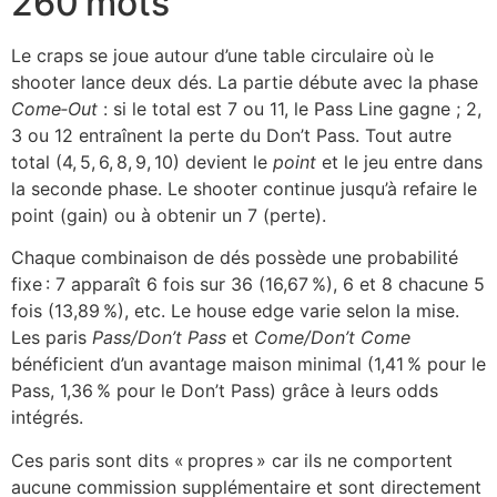
260 mots
Le craps se joue autour d’une table circulaire où le
shooter lance deux dés. La partie débute avec la phase
Come‑Out
: si le total est 7 ou 11, le Pass Line gagne ; 2,
3 ou 12 entraînent la perte du Don’t Pass. Tout autre
total (4, 5, 6, 8, 9, 10) devient le
point
et le jeu entre dans
la seconde phase. Le shooter continue jusqu’à refaire le
point (gain) ou à obtenir un 7 (perte).
Chaque combinaison de dés possède une probabilité
fixe : 7 apparaît 6 fois sur 36 (16,67 %), 6 et 8 chacune 5
fois (13,89 %), etc. Le house edge varie selon la mise.
Les paris
Pass/Don’t Pass
et
Come/Don’t Come
bénéficient d’un avantage maison minimal (1,41 % pour le
Pass, 1,36 % pour le Don’t Pass) grâce à leurs odds
intégrés.
Ces paris sont dits « propres » car ils ne comportent
aucune commission supplémentaire et sont directement