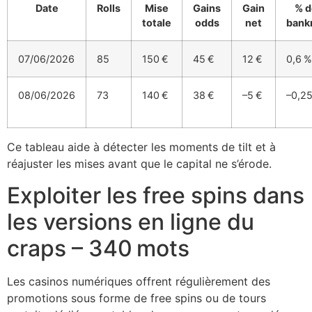
Date
Rolls
Mise
Gains
Gain
% d
totale
odds
net
bankr
07/06/2026
85
150 €
45 €
12 €
0,6 %
08/06/2026
73
140 €
38 €
–5 €
–0,2
Ce tableau aide à détecter les moments de tilt et à
réajuster les mises avant que le capital ne s’érode.
Exploiter les free spins dans
les versions en ligne du
craps – 340 mots
Les casinos numériques offrent régulièrement des
promotions sous forme de free spins ou de tours