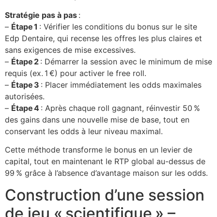
Stratégie pas à pas
:
–
Étape 1
: Vérifier les conditions du bonus sur le site
Edp Dentaire, qui recense les offres les plus claires et
sans exigences de mise excessives.
–
Étape 2
: Démarrer la session avec le minimum de mise
requis (ex. 1 €) pour activer le free roll.
–
Étape 3
: Placer immédiatement les odds maximales
autorisées.
–
Étape 4
: Après chaque roll gagnant, réinvestir 50 %
des gains dans une nouvelle mise de base, tout en
conservant les odds à leur niveau maximal.
Cette méthode transforme le bonus en un levier de
capital, tout en maintenant le RTP global au-dessus de
99 % grâce à l’absence d’avantage maison sur les odds.
Construction d’une session
de jeu « scientifique » –