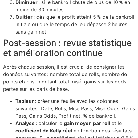
Diminuer
: si le bankroll chute de plus de 10 % en
moins de 30 minutes.
Quitter
: dès que le profit atteint 5 % de la bankroll
initiale ou que le temps de jeu dépasse 2 heures
sans gain net.
Post‑session : revue statistique
et amélioration continue
Après chaque session, il est crucial de consigner les
données suivantes : nombre total de rolls, nombre de
points établis, montant total misé, gains sur les odds,
pertes sur les paris de base.
Tableur
: créer une feuille avec les colonnes
suivantes : Date, Rolls, Mise Pass, Mise Odds, Gains
Pass, Gains Odds, Profit net, % de bankroll.
Analyse
: calculer le
gain moyen par roll
et le
coefficient de Kelly réel
en fonction des résultats
observés. Si le coefficient réel est inférieur à 0,5 %