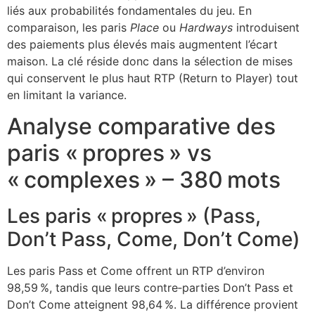
liés aux probabilités fondamentales du jeu. En
comparaison, les paris
Place
ou
Hardways
introduisent
des paiements plus élevés mais augmentent l’écart
maison. La clé réside donc dans la sélection de mises
qui conservent le plus haut RTP (Return to Player) tout
en limitant la variance.
Analyse comparative des
paris « propres » vs
« complexes » – 380 mots
Les paris « propres » (Pass,
Don’t Pass, Come, Don’t Come)
Les paris Pass et Come offrent un RTP d’environ
98,59 %, tandis que leurs contre‑parties Don’t Pass et
Don’t Come atteignent 98,64 %. La différence provient