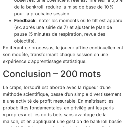
de la bankroll, réduire la mise de base de 10 %
pour la prochaine session.
Feedback
: noter les moments où le tilt est apparu
(ex. après une série de 7) et ajuster le plan de
pause (5 minutes de respiration, revue des
objectifs).
En itérant ce processus, le joueur affine continuellement
son modèle, transformant chaque session en une
expérience d’apprentissage statistique.
Conclusion – 200 mots
Le craps, lorsqu’il est abordé avec la rigueur d’une
méthode scientifique, passe d’un simple divertissement
à une activité de profit mesurable. En maîtrisant les
probabilités fondamentales, en privilégiant les paris
« propres » et les odds bets sans avantage de la
maison, et en appliquant une gestion de bankroll basée