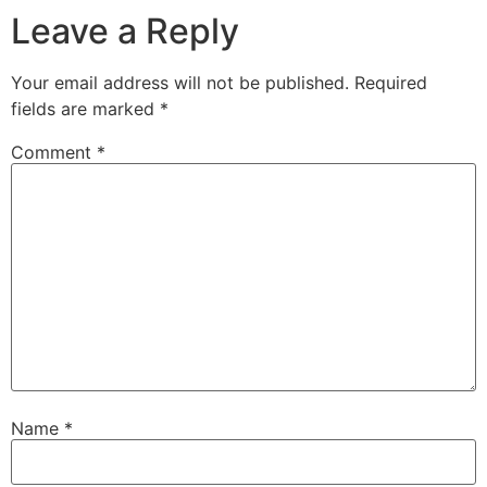
Leave a Reply
Your email address will not be published.
Required
fields are marked
*
Comment
*
Name
*