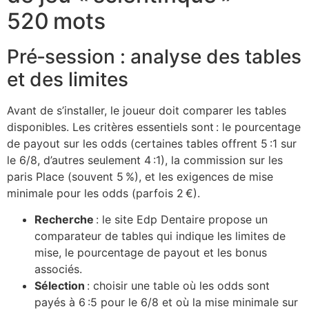
520 mots
Pré‑session : analyse des tables
et des limites
Avant de s’installer, le joueur doit comparer les tables
disponibles. Les critères essentiels sont : le pourcentage
de payout sur les odds (certaines tables offrent 5 :1 sur
le 6/8, d’autres seulement 4 :1), la commission sur les
paris Place (souvent 5 %), et les exigences de mise
minimale pour les odds (parfois 2 €).
Recherche
: le site Edp Dentaire propose un
comparateur de tables qui indique les limites de
mise, le pourcentage de payout et les bonus
associés.
Sélection
: choisir une table où les odds sont
payés à 6 :5 pour le 6/8 et où la mise minimale sur