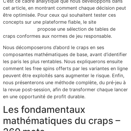
C’est ce cadre analytique que nous développons dans
cet article, en montrant comment chaque décision peut
être optimisée. Pour ceux qui souhaitent tester ces
concepts sur une plateforme fiable, le site
meilleur
casino en ligne
propose une sélection de tables de
craps conformes aux normes de jeu responsable.
Nous décomposerons d’abord le craps en ses
composantes mathématiques de base, avant d’identifier
les paris les plus rentables. Nous expliquerons ensuite
comment les free spins offerts par les variantes en ligne
peuvent être exploités sans augmenter le risque. Enfin,
nous présenterons une méthode complète, du pré‑jeu à
la revue post‑session, afin de transformer chaque lancer
en une opportunité de profit durable.
Les fondamentaux
mathématiques du craps –