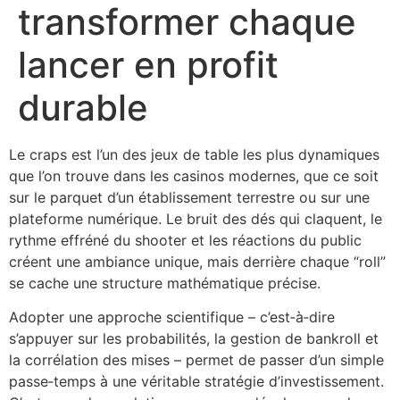
transformer chaque
lancer en profit
durable
Le craps est l’un des jeux de table les plus dynamiques
que l’on trouve dans les casinos modernes, que ce soit
sur le parquet d’un établissement terrestre ou sur une
plateforme numérique. Le bruit des dés qui claquent, le
rythme effréné du shooter et les réactions du public
créent une ambiance unique, mais derrière chaque “roll”
se cache une structure mathématique précise.
Adopter une approche scientifique – c’est‑à‑dire
s’appuyer sur les probabilités, la gestion de bankroll et
la corrélation des mises – permet de passer d’un simple
passe‑temps à une véritable stratégie d’investissement.