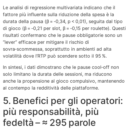
Le analisi di regressione multivariata indicano che il
fattore più influente sulla riduzione della spesa è la
durata della pausa (β = ‑0,34, p < 0,01), seguita dal tipo
di gioco (β = ‑0,21 per slot, β = ‑0,15 per roulette). Questi
risultati confermano che le pause obbligatorie sono un
“lever” efficace per mitigare il rischio di
sovra‑scommessa, soprattutto in ambienti ad alta
volatilità dove l’RTP può scendere sotto il 95 %.
In sintesi, i dati dimostrano che le pause cool‑off non
solo limitano la durata delle sessioni, ma riducono
anche la propensione al gioco compulsivo, mantenendo
al contempo la redditività delle piattaforme.
5. Benefici per gli operatori:
più responsabilità, più
fedeltà – ≈ 295 parole