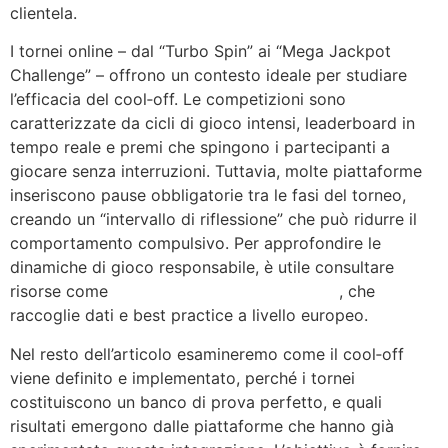
clientela.
I tornei online – dal “Turbo Spin” ai “Mega Jackpot
Challenge” – offrono un contesto ideale per studiare
l’efficacia del cool‑off. Le competizioni sono
caratterizzate da cicli di gioco intensi, leaderboard in
tempo reale e premi che spingono i partecipanti a
giocare senza interruzioni. Tuttavia, molte piattaforme
inseriscono pause obbligatorie tra le fasi del torneo,
creando un “intervallo di riflessione” che può ridurre il
comportamento compulsivo. Per approfondire le
dinamiche di gioco responsabile, è utile consultare
risorse come
https://www.seren-project.eu/
, che
raccoglie dati e best practice a livello europeo.
Nel resto dell’articolo esamineremo come il cool‑off
viene definito e implementato, perché i tornei
costituiscono un banco di prova perfetto, e quali
risultati emergono dalle piattaforme che hanno già