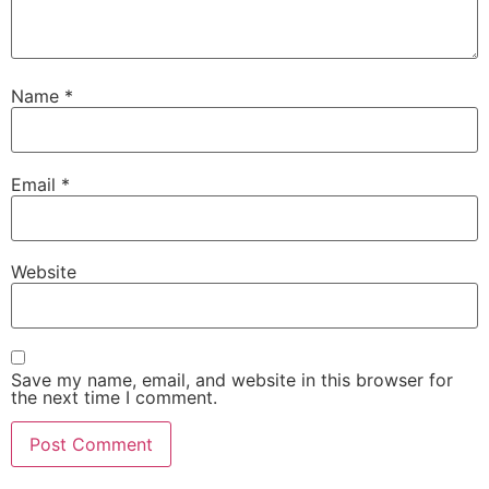
Name
*
Email
*
Website
Save my name, email, and website in this browser for
the next time I comment.