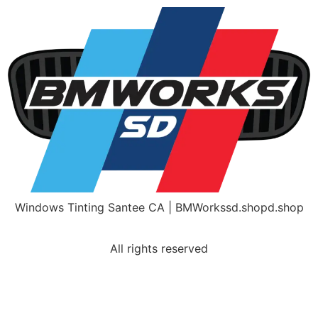
Windows Tinting Santee CA | BMWorkssd.shopd.shop
Home
Get A Free Quote
All rights reserved