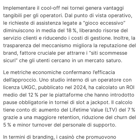
Implementare il cool‑off nei tornei genera vantaggi
tangibili per gli operatori. Dal punto di vista operativo,
le richieste di assistenza legate a “gioco eccessivo”
diminuiscono in media del 18 %, liberando risorse del
servizio clienti e riducendo i costi di gestione. Inoltre, la
trasparenza del meccanismo migliora la reputazione del
brand, fattore cruciale per attrarre i “siti scommesse
sicuri” che gli utenti cercano in un mercato saturo.
Le metriche economiche confermano l’efficacia
dell’approccio. Uno studio interno di un operatore con
licenza UKGC, pubblicato nel 2024, ha calcolato un ROI
medio del 12 % per le piattaforme che hanno introdotto
pause obbligatorie in tornei di slot a jackpot. Il calcolo
tiene conto di: aumento del Lifetime Value (LTV) del 7 %
grazie a una maggiore retention, riduzione del churn del
5 % e minor turnover del personale di supporto.
In termini di branding, i casinò che promuovono