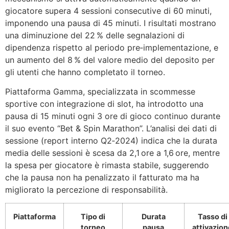
giocatore supera 4 sessioni consecutive di 60 minuti,
imponendo una pausa di 45 minuti. I risultati mostrano
una diminuzione del 22 % delle segnalazioni di
dipendenza rispetto al periodo pre‑implementazione, e
un aumento del 8 % del valore medio del deposito per
gli utenti che hanno completato il torneo.
Piattaforma Gamma, specializzata in scommesse
sportive con integrazione di slot, ha introdotto una
pausa di 15 minuti ogni 3 ore di gioco continuo durante
il suo evento “Bet & Spin Marathon”. L’analisi dei dati di
sessione (report interno Q2‑2024) indica che la durata
media delle sessioni è scesa da 2,1 ore a 1,6 ore, mentre
la spesa per giocatore è rimasta stabile, suggerendo
che la pausa non ha penalizzato il fatturato ma ha
migliorato la percezione di responsabilità.
Piattaforma
Tipo di
Durata
Tasso di
torneo
pausa
attivazion