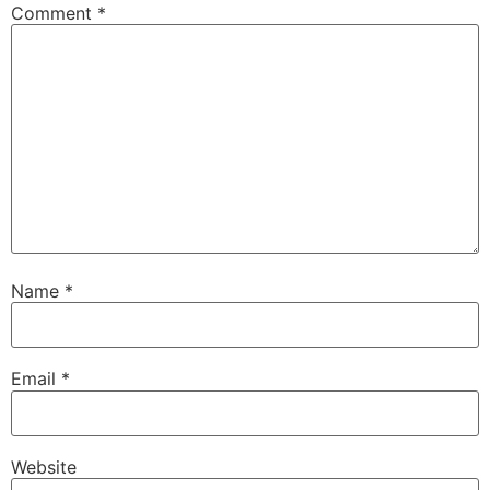
Comment
*
Name
*
Email
*
Website