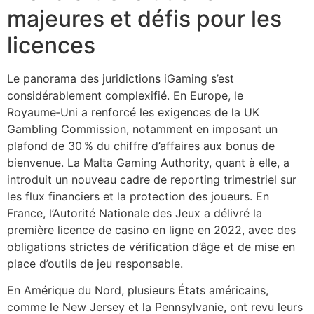
majeures et défis pour les
licences
Le panorama des juridictions iGaming s’est
considérablement complexifié. En Europe, le
Royaume‑Uni a renforcé les exigences de la UK
Gambling Commission, notamment en imposant un
plafond de 30 % du chiffre d’affaires aux bonus de
bienvenue. La Malta Gaming Authority, quant à elle, a
introduit un nouveau cadre de reporting trimestriel sur
les flux financiers et la protection des joueurs. En
France, l’Autorité Nationale des Jeux a délivré la
première licence de casino en ligne en 2022, avec des
obligations strictes de vérification d’âge et de mise en
place d’outils de jeu responsable.
En Amérique du Nord, plusieurs États américains,
comme le New Jersey et la Pennsylvanie, ont revu leurs