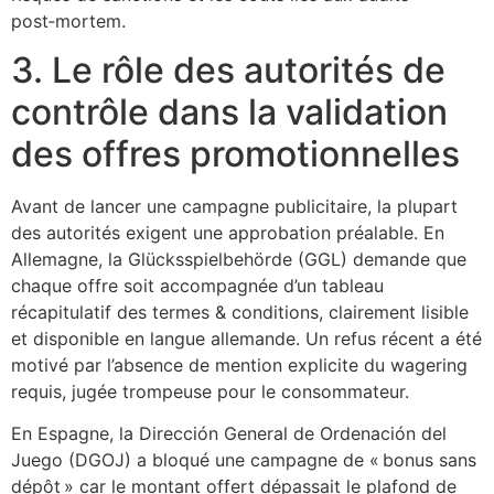
post‑mortem.
3. Le rôle des autorités de
contrôle dans la validation
des offres promotionnelles
Avant de lancer une campagne publicitaire, la plupart
des autorités exigent une approbation préalable. En
Allemagne, la Glücksspielbehörde (GGL) demande que
chaque offre soit accompagnée d’un tableau
récapitulatif des termes & conditions, clairement lisible
et disponible en langue allemande. Un refus récent a été
motivé par l’absence de mention explicite du wagering
requis, jugée trompeuse pour le consommateur.
En Espagne, la Dirección General de Ordenación del
Juego (DGOJ) a bloqué une campagne de « bonus sans
dépôt » car le montant offert dépassait le plafond de