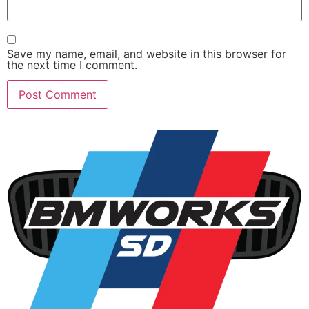
Save my name, email, and website in this browser for
the next time I comment.