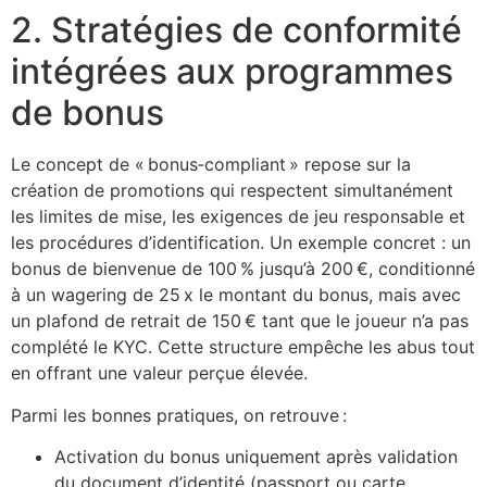
2. Stratégies de conformité
intégrées aux programmes
de bonus
Le concept de « bonus‑compliant » repose sur la
création de promotions qui respectent simultanément
les limites de mise, les exigences de jeu responsable et
les procédures d’identification. Un exemple concret : un
bonus de bienvenue de 100 % jusqu’à 200 €, conditionné
à un wagering de 25 x le montant du bonus, mais avec
un plafond de retrait de 150 € tant que le joueur n’a pas
complété le KYC. Cette structure empêche les abus tout
en offrant une valeur perçue élevée.
Parmi les bonnes pratiques, on retrouve :
Activation du bonus uniquement après validation
du document d’identité (passport ou carte