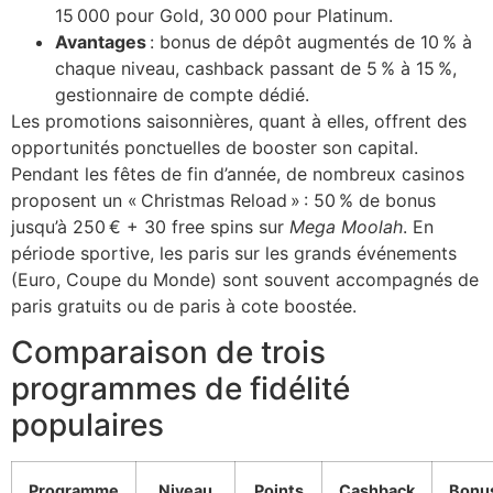
15 000 pour Gold, 30 000 pour Platinum.
Avantages
: bonus de dépôt augmentés de 10 % à
chaque niveau, cashback passant de 5 % à 15 %,
gestionnaire de compte dédié.
Les promotions saisonnières, quant à elles, offrent des
opportunités ponctuelles de booster son capital.
Pendant les fêtes de fin d’année, de nombreux casinos
proposent un « Christmas Reload » : 50 % de bonus
jusqu’à 250 € + 30 free spins sur
Mega Moolah
. En
période sportive, les paris sur les grands événements
(Euro, Coupe du Monde) sont souvent accompagnés de
paris gratuits ou de paris à cote boostée.
Comparaison de trois
programmes de fidélité
populaires
Programme
Niveau
Points
Cashback
Bonu