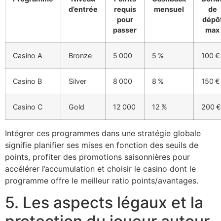
d’entrée
requis
mensuel
de
pour
dépô
passer
max
Casino A
Bronze
5 000
5 %
100 €
Casino B
Silver
8 000
8 %
150 €
Casino C
Gold
12 000
12 %
200 €
Intégrer ces programmes dans une stratégie globale
signifie planifier ses mises en fonction des seuils de
points, profiter des promotions saisonnières pour
accélérer l’accumulation et choisir le casino dont le
programme offre le meilleur ratio points/avantages.
5. Les aspects légaux et la