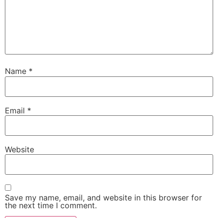
Name
*
Email
*
Website
Save my name, email, and website in this browser for
the next time I comment.