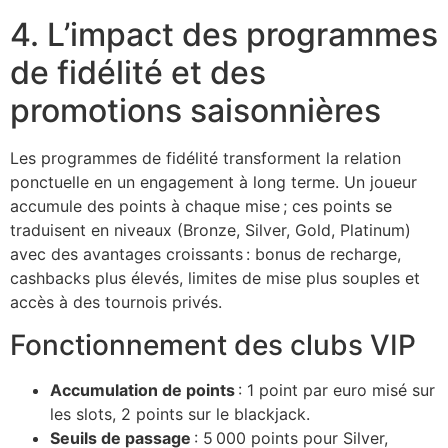
4. L’impact des programmes
de fidélité et des
promotions saisonnières
Les programmes de fidélité transforment la relation
ponctuelle en un engagement à long terme. Un joueur
accumule des points à chaque mise ; ces points se
traduisent en niveaux (Bronze, Silver, Gold, Platinum)
avec des avantages croissants : bonus de recharge,
cashbacks plus élevés, limites de mise plus souples et
accès à des tournois privés.
Fonctionnement des clubs VIP
Accumulation de points
: 1 point par euro misé sur
les slots, 2 points sur le blackjack.
Seuils de passage
: 5 000 points pour Silver,