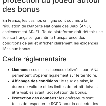
protection du joueur autour
des bonus
En France, les casinos en ligne sont soumis à la
régulation de l’Autorité Nationale des Jeux (ANJ),
anciennement ARJEL. Toute plateforme doit détenir une
licence française, garantir la transparence des
conditions de jeu et afficher clairement les exigences
liées aux bonus.
Cadre réglementaire
Licences
: seules les licences délivrées par l’ANJ
permettent d’opérer légalement sur le territoire.
Affichage des conditions
: le taux de mise, la
durée de validité et les limites de retrait doivent
être visibles avant l’acceptation du bonus.
Protection des données
: les opérateurs sont
tenus de respecter le RGPD pour la collecte des