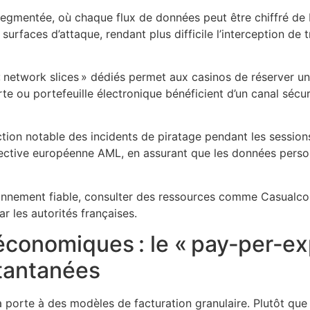
 segmentée, où chaque flux de données peut être chiffré de
surfaces d’attaque, rendant plus difficile l’interception de 
s « network slices » dédiés permet aux casinos de réserver u
arte ou portefeuille électronique bénéficient d’un canal sécu
tion notable des incidents de piratage pendant les session
ctive européenne AML, en assurant que les données personne
ronnement fiable, consulter des ressources comme Casualco
r les autorités françaises.
conomiques : le « pay‑per‑exp
stantanées
la porte à des modèles de facturation granulaire. Plutôt 