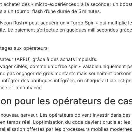
 acheter des « micro‑expériences » à la seconde : un boost
s à un tournoi flash d’une durée de 5 minutes.
 Neon Rush » peut acquérir un « Turbo Spin » qui multiplie l
ile. Le paiement s’effectue en quelques millisecondes grâc
tages aux opérateurs :
sateur (ARPU) grâce à des achats impulsifs.
wager ciblés, comme un « free spin » valable uniquement pe
nt ne pas engager de gros montants mais souhaitent personna
 intégrer des boutiques intégrées, où chaque article est p
nce et la confiance.
ion pour les opérateurs de cas
nouveau serveur. Les opérateurs doivent investir dans des 
en temps réel. L’optimisation du code devient cruciale : les
allélisation offertes par les processeurs mobiles modernes