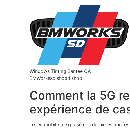
Windows Tinting Santee CA |
BMWorkssd.shopd.shop
Comment la 5G redé
expérience de cas
Le jeu mobile a explosé ces dernières années