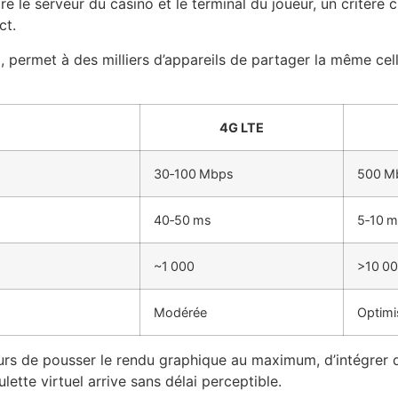
 le serveur du casino et le terminal du joueur, un critère cr
ct.
, permet à des milliers d’appareils de partager la même cell
4G LTE
30‑100 Mbps
500 M
40‑50 ms
5‑10 
~1 000
>10 0
Modérée
Optimis
rs de pousser le rendu graphique au maximum, d’intégrer 
ette virtuel arrive sans délai perceptible.