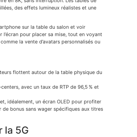
e en 8K, sans interruption. Les tables de
lées, des effets lumineux réalistes et une
rtphone sur la table du salon et voir
er l’écran pour placer sa mise, tout en voyant
, comme la vente d’avatars personnalisés ou
teurs flottent autour de la table physique du
a‑centers, avec un taux de RTP de 96,5 % et
et, idéalement, un écran OLED pour profiter
r de bonus sans wager spécifiques aux titres
r la 5G