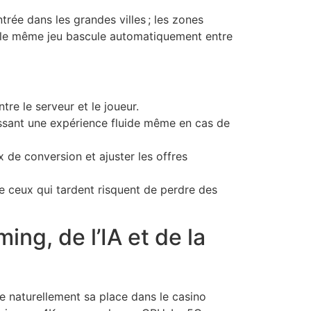
rée dans les grandes villes ; les zones
ù le même jeu bascule automatiquement entre
re le serveur et le joueur.
ntissant une expérience fluide même en cas de
 de conversion et ajuster les offres
ue ceux qui tardent risquent de perdre des
ing, de l’IA et de la
 naturellement sa place dans le casino