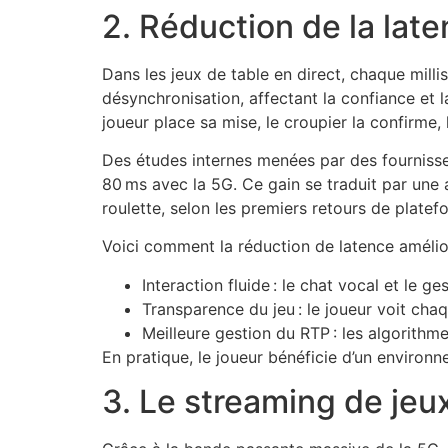
2. Réduction de la laten
Dans les jeux de table en direct, chaque mill
désynchronisation, affectant la confiance et l
joueur place sa mise, le croupier la confirme,
Des études internes menées par des fourniss
80 ms avec la 5G. Ce gain se traduit par une 
roulette, selon les premiers retours de platef
Voici comment la réduction de latence amélior
Interaction fluide : le chat vocal et le 
Transparence du jeu : le joueur voit cha
Meilleure gestion du RTP : les algorithmes
En pratique, le joueur bénéficie d’un environne
3. Le streaming de jeux