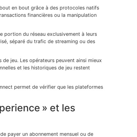
 bout en bout grâce à des protocoles natifs
transactions financières ou la manipulation
ne portion du réseau exclusivement à leurs
risé, séparé du trafic de streaming ou des
s de jeu. Les opérateurs peuvent ainsi mieux
lles et les historiques de jeu restent
nnect permet de vérifier que les plateformes
erience » et les
que de payer un abonnement mensuel ou de