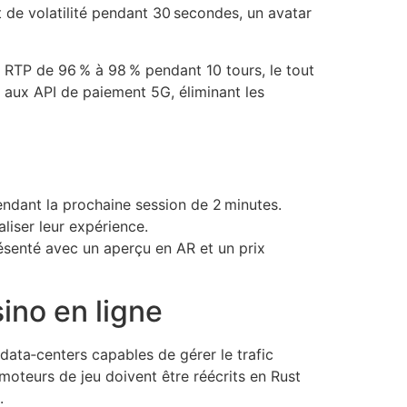
 de volatilité pendant 30 secondes, un avatar
e RTP de 96 % à 98 % pendant 10 tours, le tout
e aux API de paiement 5G, éliminant les
ndant la prochaine session de 2 minutes.
liser leur expérience.
résenté avec un aperçu en AR et un prix
ino en ligne
data‑centers capables de gérer le trafic
 moteurs de jeu doivent être réécrits en Rust
.