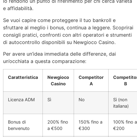
lo rendono un punto di riferimento per chi cerca varietà
e affidabilità.
Se vuoi capire come proteggere il tuo bankroll e
sfruttare al meglio i bonus, continua a leggere. Scoprirai
consigli pratici, confronti con altri operatori e strumenti
di autocontrollo disponibili su Newgioco Casino.
Per avere un’idea immediata delle differenze, dai
un’occhiata a questa comparazione:
Caratteristica
Newgioco
Competitor
Competito
Casino
A
B
Licenza ADM
Sì
No
Sì (non
italiana)
Bonus di
200% fino
150% fino a
100% fino a
benvenuto
a €500
€300
€200