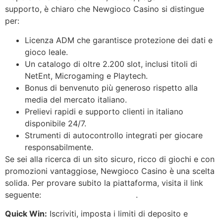
supporto, è chiaro che Newgioco Casino si distingue
per:
Licenza ADM che garantisce protezione dei dati e
gioco leale.
Un catalogo di oltre 2.200 slot, inclusi titoli di
NetEnt, Microgaming e Playtech.
Bonus di benvenuto più generoso rispetto alla
media del mercato italiano.
Prelievi rapidi e supporto clienti in italiano
disponibile 24/7.
Strumenti di autocontrollo integrati per giocare
responsabilmente.
Se sei alla ricerca di un sito sicuro, ricco di giochi e con
promozioni vantaggiose, Newgioco Casino è una scelta
solida. Per provare subito la piattaforma, visita il link
seguente:
prova NewGioco Casino
.
Quick Win:
Iscriviti, imposta i limiti di deposito e