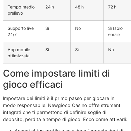
Tempo medio
24 h
48 h
72 h
prelievo
Supporto live
Sì
No
Sì (solo
24/7
email)
App mobile
Sì
Sì
No
ottimizzata
Come impostare limiti di
gioco efficaci
Impostare dei limiti è il primo passo per giocare in
modo responsabile. Newgioco Casino offre strumenti
integrati che ti permettono di definire soglie di
deposito, perdita e tempo di gioco. Ecco come attivarli:
Accedi al tuo profilo e seleziona “Impostazioni di