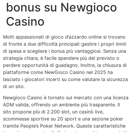
bonus su Newgioco
Casino
Molti appassionati di gioco d’azzardo online si trovano
di fronte a due difficoltà principali: gestire i propri limiti
di spesa e scegliere i bonus più vantaggiosi. Senza una
strategia chiara, è facile spendere più del previsto o
perdere opportunità di guadagno. Inoltre, la chiusura di
piattaforme come NewGioco Casino nel 2025 ha
lasciato i giocatori incerti su come valutare la sicurezza
di un sito.
Newgioco Casino è tornato sul mercato con una licenza
ADM valida, offrendo un ambiente più trasparente. Il
sito propone più di 2.200 slot, un casinò live,
scommesse sportive su 20 sport e una sezione poker
tramite People’s Poker Network. Queste caratteristiche