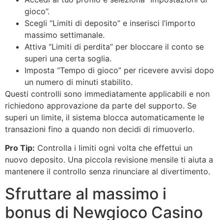
gioco”.
Scegli “Limiti di deposito” e inserisci l’importo
massimo settimanale.
Attiva “Limiti di perdita” per bloccare il conto se
superi una certa soglia.
Imposta “Tempo di gioco” per ricevere avvisi dopo
un numero di minuti stabilito.
Questi controlli sono immediatamente applicabili e non
richiedono approvazione da parte del supporto. Se
superi un limite, il sistema blocca automaticamente le
transazioni fino a quando non decidi di rimuoverlo.
Pro Tip:
Controlla i limiti ogni volta che effettui un
nuovo deposito. Una piccola revisione mensile ti aiuta a
mantenere il controllo senza rinunciare al divertimento.
Sfruttare al massimo i
bonus di Newgioco Casino