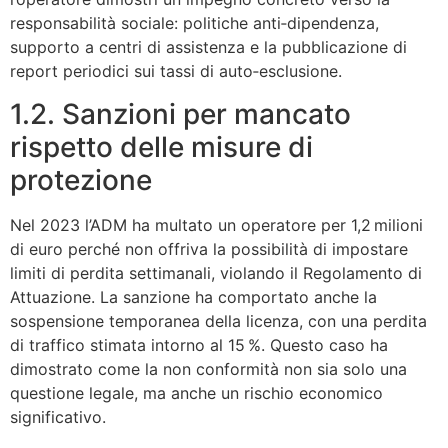
responsabilità sociale: politiche anti‑dipendenza,
supporto a centri di assistenza e la pubblicazione di
report periodici sui tassi di auto‑esclusione.
1.2. Sanzioni per mancato
rispetto delle misure di
protezione
Nel 2023 l’ADM ha multato un operatore per 1,2 milioni
di euro perché non offriva la possibilità di impostare
limiti di perdita settimanali, violando il Regolamento di
Attuazione. La sanzione ha comportato anche la
sospensione temporanea della licenza, con una perdita
di traffico stimata intorno al 15 %. Questo caso ha
dimostrato come la non conformità non sia solo una
questione legale, ma anche un rischio economico
significativo.