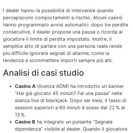
I dealer hanno la possibilità di intervenire quando
percepiscono comportamenti a rischio. Alcuni casinò
hanno programmato avvisi automatici: dopo tre perdite
consecutive, il dealer propone una pausa o ricorda al
giocatore il limite di perdita impostato. Inoltre, il
semplice atto di parlare con una persona reale rende
più difficile ignorare segnali di allarme, come la
tendenza a scommettere importi sempre più alti.
Analisi di casi studio
Casino A
(licenza ADM) ha introdotto un banner
“Hai già giocato 45 minuti? Fai una pausa” nella
stanza live di blackjack. Dopo sei mesi, il tasso di
sessioni superiori a 60 minuti è sceso dal 22 % al
13 %.
Casino B
ha integrato un pulsante “Segnala
dipendenza” visibile al dealer. Quando il giocatore