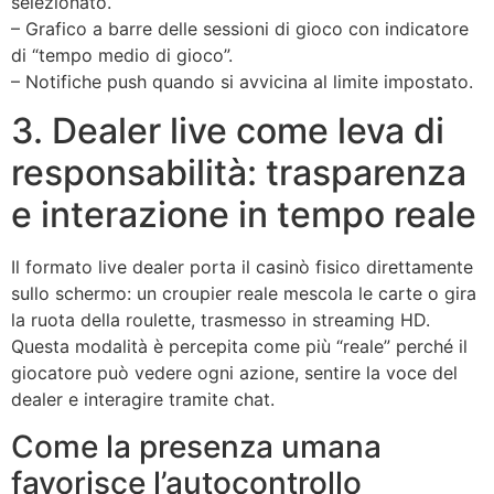
selezionato.
– Grafico a barre delle sessioni di gioco con indicatore
di “tempo medio di gioco”.
– Notifiche push quando si avvicina al limite impostato.
3. Dealer live come leva di
responsabilità: trasparenza
e interazione in tempo reale
Il formato live dealer porta il casinò fisico direttamente
sullo schermo: un croupier reale mescola le carte o gira
la ruota della roulette, trasmesso in streaming HD.
Questa modalità è percepita come più “reale” perché il
giocatore può vedere ogni azione, sentire la voce del
dealer e interagire tramite chat.
Come la presenza umana
favorisce l’autocontrollo