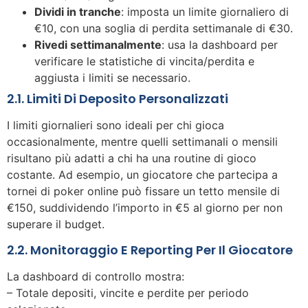
Dividi in tranche
: imposta un limite giornaliero di
€10, con una soglia di perdita settimanale di €30.
Rivedi settimanalmente
: usa la dashboard per
verificare le statistiche di vincita/perdita e
aggiusta i limiti se necessario.
2.1. Limiti Di Deposito Personalizzati
I limiti giornalieri sono ideali per chi gioca
occasionalmente, mentre quelli settimanali o mensili
risultano più adatti a chi ha una routine di gioco
costante. Ad esempio, un giocatore che partecipa a
tornei di poker online può fissare un tetto mensile di
€150, suddividendo l’importo in €5 al giorno per non
superare il budget.
2.2. Monitoraggio E Reporting Per Il Giocatore
La dashboard di controllo mostra:
– Totale depositi, vincite e perdite per periodo