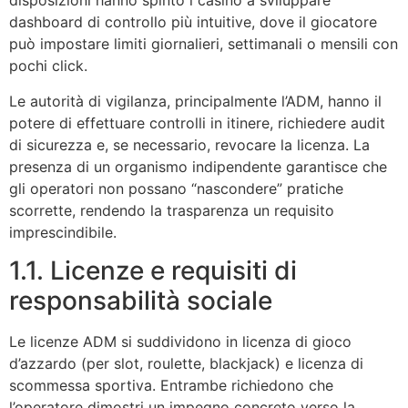
disposizioni hanno spinto i casinò a sviluppare
dashboard di controllo più intuitive, dove il giocatore
può impostare limiti giornalieri, settimanali o mensili con
pochi click.
Le autorità di vigilanza, principalmente l’ADM, hanno il
potere di effettuare controlli in itinere, richiedere audit
di sicurezza e, se necessario, revocare la licenza. La
presenza di un organismo indipendente garantisce che
gli operatori non possano “nascondere” pratiche
scorrette, rendendo la trasparenza un requisito
imprescindibile.
1.1. Licenze e requisiti di
responsabilità sociale
Le licenze ADM si suddividono in licenza di gioco
d’azzardo (per slot, roulette, blackjack) e licenza di
scommessa sportiva. Entrambe richiedono che
l’operatore dimostri un impegno concreto verso la