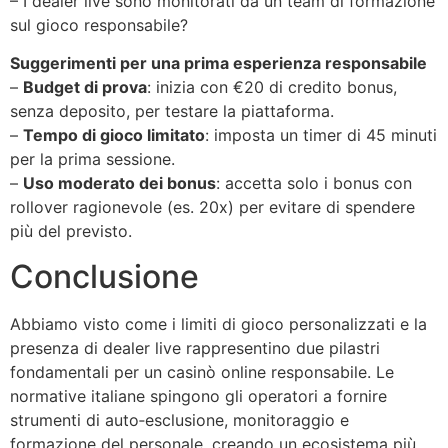
– I dealer live sono monitorati da un team di formazione
sul gioco responsabile?
Suggerimenti per una prima esperienza responsabile
–
Budget di prova
: inizia con €20 di credito bonus,
senza deposito, per testare la piattaforma.
–
Tempo di gioco limitato
: imposta un timer di 45 minuti
per la prima sessione.
–
Uso moderato dei bonus
: accetta solo i bonus con
rollover ragionevole (es. 20x) per evitare di spendere
più del previsto.
Conclusione
Abbiamo visto come i limiti di gioco personalizzati e la
presenza di dealer live rappresentino due pilastri
fondamentali per un casinò online responsabile. Le
normative italiane spingono gli operatori a fornire
strumenti di auto‑esclusione, monitoraggio e
formazione del personale, creando un ecosistema più