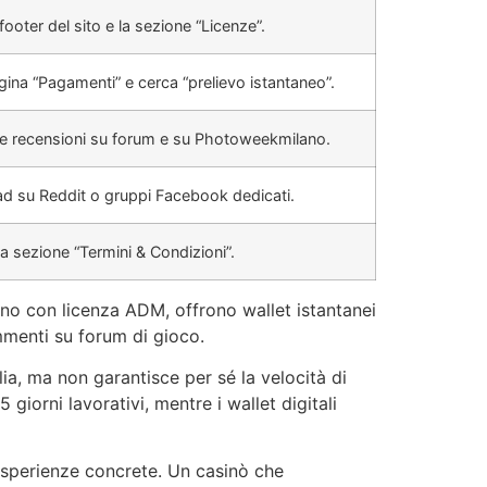
 footer del sito e la sezione “Licenze”.
gina “Pagamenti” e cerca “prelievo istantaneo”.
le recensioni su forum e su Photoweekmilano.
ad su Reddit o gruppi Facebook dedicati.
lla sezione “Termini & Condizioni”.
rano con licenza ADM, offrono wallet istantanei
mmenti su forum di gioco.
lia, ma non garantisce per sé la velocità di
giorni lavorativi, mentre i wallet digitali
 esperienze concrete. Un casinò che