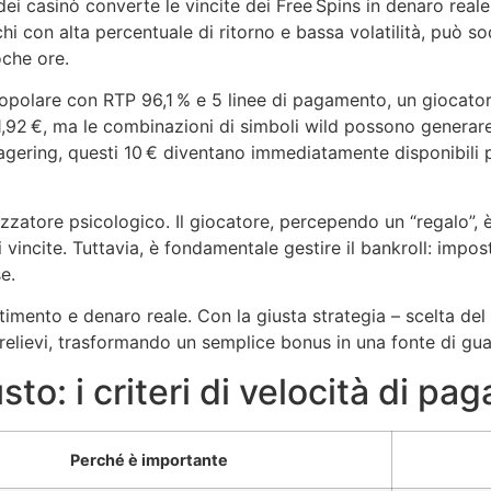
dei casinò converte le vincite dei Free Spins in denaro real
hi con alta percentuale di ritorno e bassa volatilità, può so
oche ore.
 popolare con RTP 96,1 % e 5 linee di pagamento, un giocato
 1,92 €, ma le combinazioni di simboli wild possono generare
 wagering, questi 10 € diventano immediatamente disponibili 
izzatore psicologico. Il giocatore, percependo un “regalo”, è
 vincite. Tuttavia, è fondamentale gestire il bankroll: imposta
e.
rtimento e denaro reale. Con la giusta strategia – scelta del
prelievi, trasformando un semplice bonus in una fonte di g
usto: i criteri di velocità di p
Perché è importante