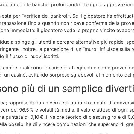
ncrociati con le banche, prolungando i tempi di approvazione
iesta per “verifica del bankroll”. Se il giocatore ha effettuat
la transazione fino a quando non riceve conferma della pro
zione immediata: il giocatore vede le proprie vincite evapor
iducia spinge gli utenti a cercare alternative più rapide,
ingente. Inoltre, la percezione di un “muro” influisce sulla 
 il flusso di nuovi iscritti.
apire quali sono le cause più frequenti e come prevenirle. L
 di un casinò, evitando sorprese sgradevoli al momento del 
 sono più di un semplice diver
etica; rappresentano un vero e proprio strumento di convers
yer) del 96,5 % e volatilità media, il valore atteso di ogni s
a puntata di 0,10 €, il valore teorico di ciascun giro è di 0,
lla possibilità di vincere combinazioni che superano di gran