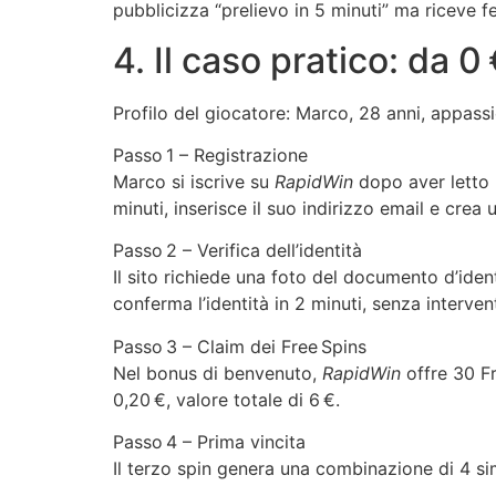
pubblicizza “prelievo in 5 minuti” ma riceve f
4. Il caso pratico: da 0
Profilo del giocatore: Marco, 28 anni, appassi
Passo 1 – Registrazione
Marco si iscrive su
RapidWin
dopo aver letto 
minuti, inserisce il suo indirizzo email e crea
Passo 2 – Verifica dell’identità
Il sito richiede una foto del documento d’ident
conferma l’identità in 2 minuti, senza interve
Passo 3 – Claim dei Free Spins
Nel bonus di benvenuto,
RapidWin
offre 30 Fr
0,20 €, valore totale di 6 €.
Passo 4 – Prima vincita
Il terzo spin genera una combinazione di 4 sim