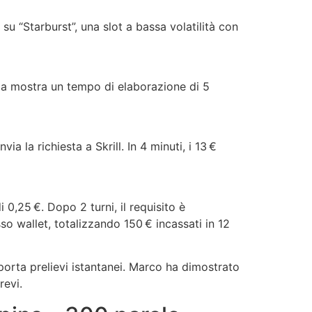
u “Starburst”, una slot a bassa volatilità con
tema mostra un tempo di elaborazione di 5
a la richiesta a Skrill. In 4 minuti, i 13 €
 0,25 €. Dopo 2 turni, il requisito è
so wallet, totalizzando 150 € incassati in 12
pporta prelievi istantanei. Marco ha dimostrato
revi.