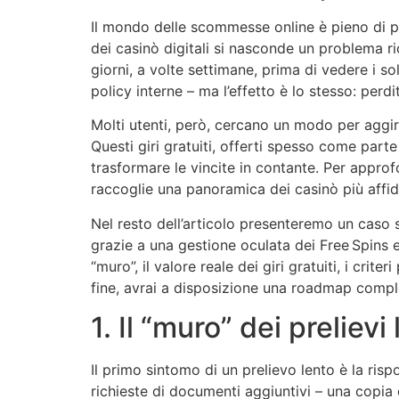
Il mondo delle scommesse online è pieno di pro
dei casinò digitali si nasconde un problema ric
giorni, a volte settimane, prima di vedere i s
policy interne – ma l’effetto è lo stesso: perdi
Molti utenti, però, cercano un modo per aggir
Questi giri gratuiti, offerti spesso come part
trasformare le vincite in contante. Per approfo
raccoglie una panoramica dei casinò più affidab
Nel resto dell’articolo presenteremo un caso 
grazie a una gestione oculata dei Free Spins e
“muro”, il valore reale dei giri gratuiti, i cri
fine, avrai a disposizione una roadmap complet
1. Il “muro” dei prelievi
Il primo sintomo di un prelievo lento è la risp
richieste di documenti aggiuntivi – una copia 