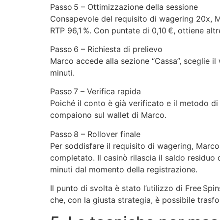
Passo 5 – Ottimizzazione della sessione
Consapevole del requisito di wagering 20x, Mar
RTP 96,1 %. Con puntate di 0,10 €, ottiene altre
Passo 6 – Richiesta di prelievo
Marco accede alla sezione “Cassa”, sceglie il 
minuti.
Passo 7 – Verifica rapida
Poiché il conto è già verificato e il metodo di 
compaiono sul wallet di Marco.
Passo 8 – Rollover finale
Per soddisfare il requisito di wagering, Marco 
completato. Il casinò rilascia il saldo residu
minuti dal momento della registrazione.
Il punto di svolta è stato l’utilizzo di Free 
che, con la giusta strategia, è possibile tras