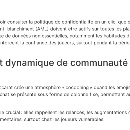
ir consulter la politique de confidentialité en un clic, que
nti‑blanchiment (AML) doivent être actifs sur toutes les pl
cte de données non essentielles, notamment les habitudes d
enforcent la confiance des joueurs, surtout pendant la pér
e et dynamique de communauté 
ccarat crée une atmosphère « cocooning » quand les emojis
 chat se présente sous forme de colonne fixe, permettant aux
le crucial : elles rappellent les relances, les augmentations
entaires, surtout chez les joueurs vulnérables.