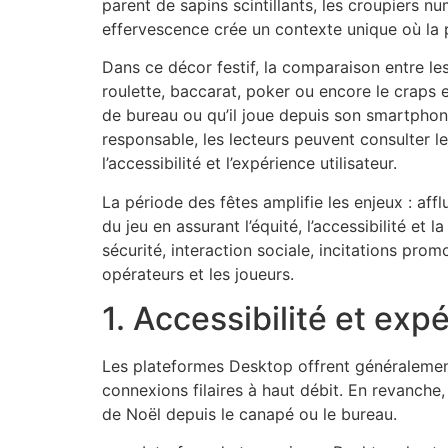
parent de sapins scintillants, les croupiers 
effervescence crée un contexte unique où la p
Dans ce décor festif, la comparaison entre les
roulette, baccarat, poker ou encore le craps e
de bureau ou qu’il joue depuis son smartphon
responsable, les lecteurs peuvent consulter l
l’accessibilité et l’expérience utilisateur.
La période des fêtes amplifie les enjeux : aff
du jeu en assurant l’équité, l’accessibilité e
sécurité, interaction sociale, incitations pr
opérateurs et les joueurs.
1. Accessibilité et exp
Les plateformes Desktop offrent généralement 
connexions filaires à haut débit. En revanche
de Noël depuis le canapé ou le bureau.