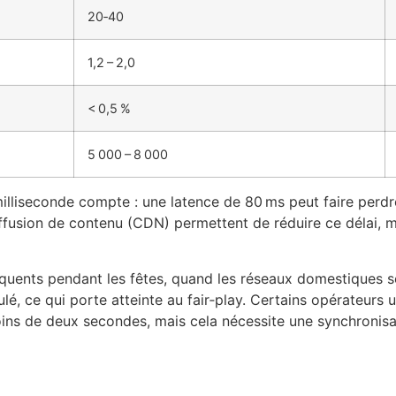
20‑40
1,2 – 2,0
< 0,5 %
5 000 – 8 000
milliseconde compte : une latence de 80 ms peut faire perdre
iffusion de contenu (CDN) permettent de réduire ce délai, ma
quents pendant les fêtes, quand les réseaux domestiques so
é, ce qui porte atteinte au fair‑play. Certains opérateurs
oins de deux secondes, mais cela nécessite une synchronis