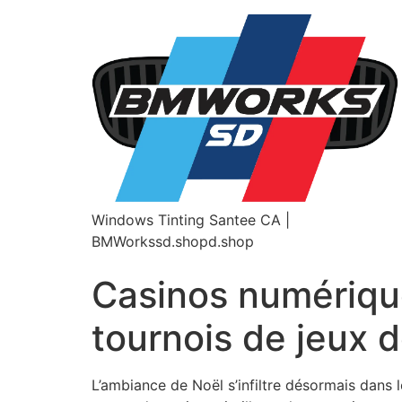
Windows Tinting Santee CA |
BMWorkssd.shopd.shop
Casinos numérique
tournois de jeux d
L’ambiance de Noël s’infiltre désormais dans l