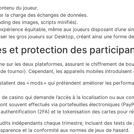
ontenu du joueur.
r la charge des échanges de données.
ding des images, scripts minifiés).
e expérience équitable, même aux joueurs disposant d’une s
iser les gros joueurs sur Desktop, créant ainsi une forme d
s et protection des participa
me sur les deux plateformes, assurant le chiffrement de b
 de tournoi). Cependant, les appareils mobiles introduisen
installent des « mods » qui prétendent améliorer les perform
 de casino qui demande l’accès à la localisation ou aux co
nt souvent effectués via portefeuilles électroniques (PayPa
uthentification (2FA) et le tokenisation des cartes pour ré
udits indépendants chaque trimestre, incluant des tests de p
ransparence et la conformité aux normes de jeux de hasard.