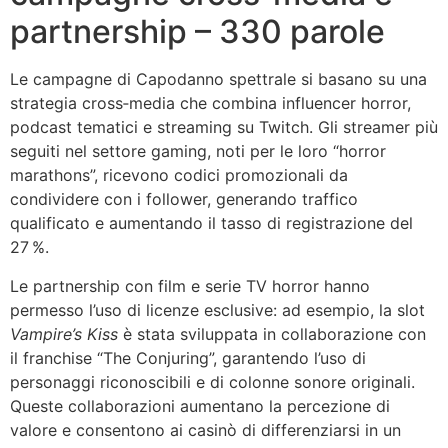
partnership – 330 parole
Le campagne di Capodanno spettrale si basano su una
strategia cross‑media che combina influencer horror,
podcast tematici e streaming su Twitch. Gli streamer più
seguiti nel settore gaming, noti per le loro “horror
marathons”, ricevono codici promozionali da
condividere con i follower, generando traffico
qualificato e aumentando il tasso di registrazione del
27 %.
Le partnership con film e serie TV horror hanno
permesso l’uso di licenze esclusive: ad esempio, la slot
Vampire’s Kiss
è stata sviluppata in collaborazione con
il franchise “The Conjuring”, garantendo l’uso di
personaggi riconoscibili e di colonne sonore originali.
Queste collaborazioni aumentano la percezione di
valore e consentono ai casinò di differenziarsi in un