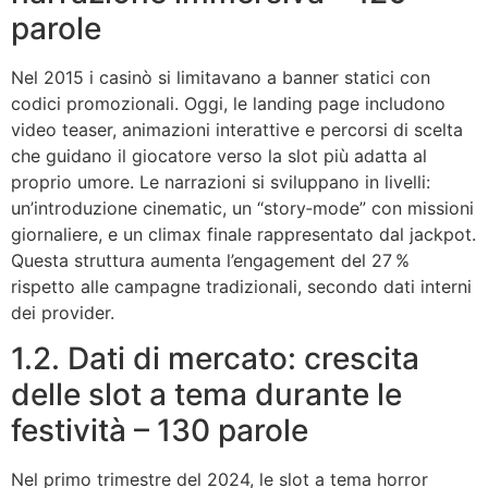
parole
Nel 2015 i casinò si limitavano a banner statici con
codici promozionali. Oggi, le landing page includono
video teaser, animazioni interattive e percorsi di scelta
che guidano il giocatore verso la slot più adatta al
proprio umore. Le narrazioni si sviluppano in livelli:
un’introduzione cinematic, un “story‑mode” con missioni
giornaliere, e un climax finale rappresentato dal jackpot.
Questa struttura aumenta l’engagement del 27 %
rispetto alle campagne tradizionali, secondo dati interni
dei provider.
1.2. Dati di mercato: crescita
delle slot a tema durante le
festività – 130 parole
Nel primo trimestre del 2024, le slot a tema horror