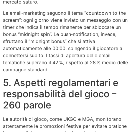
mercato saturo.
Le email‑marketing seguono il tema “countdown to the
scream”: ogni giorno viene inviato un messaggio con un
timer che indica il tempo rimanente per sbloccare un
bonus “midnight spin”. Le push‑notification, invece,
sfruttano il “midnight bonus” che si attiva
automaticamente alle 00:00, spingendo il giocatore a
connettersi subito. I tassi di apertura delle email
tematiche superano il 42 %, rispetto al 28 % medio delle
campagne standard.
5. Aspetti regolamentari e
responsabilità del gioco –
260 parole
Le autorità di gioco, come UKGC e MGA, monitorano
attentamente le promozioni festive per evitare pratiche