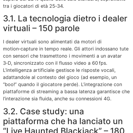
tra i giocatori di età 25‑34.
3.1. La tecnologia dietro i dealer
virtuali – 150 parole
I dealer virtuali sono alimentati da motori di
motion‑capture in tempo reale. Gli attori indossano tute
con sensori che trasmettono i movimenti a un avatar
3‑D, sincronizzato con il flusso video a 60 fps.
L’intelligenza artificiale gestisce le risposte vocali,
adattandole al contesto del gioco (ad esempio, un
“boo!” quando il giocatore perde). L’integrazione con
piattaforme di streaming a bassa latenza garantisce che
l’interazione sia fluida, anche su connessioni 4G.
3.2. Case study: una
piattaforma che ha lanciato un
“Live Haunted Blackjack” – 180