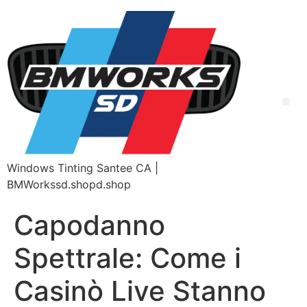
Windows Tinting Santee CA |
BMWorkssd.shopd.shop
Capodanno
Spettrale: Come i
Casinò Live Stanno