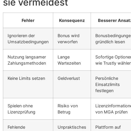
sie vermeidest
Fehler
Konsequenz
Besserer Ansat
Ignorieren der
Bonus wird
Bonusbedingunge
Umsatzbedingungen
verworfen
gründlich lesen
Nutzung langsamer
Lange
Sofortige Optione
Zahlungsmethoden
Wartezeiten
wie Trustly wähle
Keine Limits setzen
Geldverlust
Persönliche
Einsatzlimits
festlegen
Spielen ohne
Risiko von
Lizenzinformation
Lizenzprüfung
Betrug
von MGA prüfen
Fehlende
Unpraktisches
Plattform auf