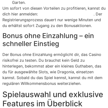
Garten.
Um sofort von diesen Vorteilen zu profitieren, kannst du
dich hier anmelden:
Registriere dich bei Casinolab
. Der
Registrierungsprozess dauert nur wenige Minuten und
du erhältst sofort Zugang zu den Bonusaktionen.
Bonus ohne Einzahlung – ein
schneller Einstieg
Der Bonus ohne Einzahlung ermöglicht dir, das Casino
risikofrei zu testen. Du brauchst kein Geld zu
hinterlegen, bekommst aber ein kleines Guthaben, das
du für ausgewählte Slots, wie Dragonia, einsetzen
kannst. Sobald du das Spiel kennst, kannst du mit dem
regulären Willkommensbonus weiterziehen.
Spielauswahl und exklusive
Features im Überblick