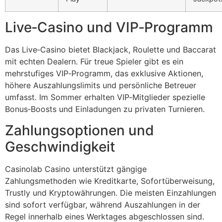
Live‑Casino und VIP‑Programm
Das Live‑Casino bietet Blackjack, Roulette und Baccarat
mit echten Dealern. Für treue Spieler gibt es ein
mehrstufiges VIP‑Programm, das exklusive Aktionen,
höhere Auszahlungslimits und persönliche Betreuer
umfasst. Im Sommer erhalten VIP‑Mitglieder spezielle
Bonus‑Boosts und Einladungen zu privaten Turnieren.
Zahlungsoptionen und
Geschwindigkeit
Casinolab Casino unterstützt gängige
Zahlungsmethoden wie Kreditkarte, Sofortüberweisung,
Trustly und Kryptowährungen. Die meisten Einzahlungen
sind sofort verfügbar, während Auszahlungen in der
Regel innerhalb eines Werktages abgeschlossen sind.