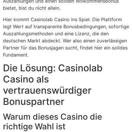
Auszahlungen und einen soliden Willkommensbonus
bietet, bist du nicht allein.
Hier kommt Casinolab Casino ins Spiel. Die Plattform
legt Wert auf transparente Bonusbedingungen, sofortige
Auszahlungsmethoden und eine Lizenz, die den
deutschen Markt abdeckt. Wer also einen zuverlässigen
Partner für das Bonusjagen sucht, findet hier ein solides
Fundament.
Die Lösung: Casinolab
Casino als
vertrauenswürdiger
Bonuspartner
Warum dieses Casino die
richtige Wahl ist