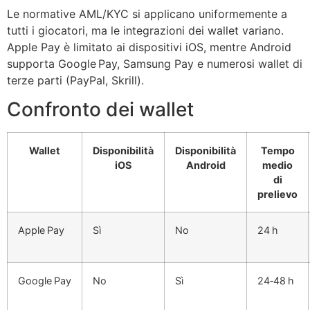
Le normative AML/KYC si applicano uniformemente a
tutti i giocatori, ma le integrazioni dei wallet variano.
Apple Pay è limitato ai dispositivi iOS, mentre Android
supporta Google Pay, Samsung Pay e numerosi wallet di
terze parti (PayPal, Skrill).
Confronto dei wallet
Wallet
Disponibilità
Disponibilità
Tempo
iOS
Android
medio
di
prelievo
Apple Pay
Sì
No
24 h
Google Pay
No
Sì
24‑48 h