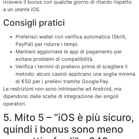
ricevere il bonus con qualche giorno di ritardo rispetto
a un utente iOS.
Consigli pratici
Preferisci wallet con verifica automatica (Skrill,
PayPal) per ridurre i tempi.
Mantieni aggiornate le app di pagamento per
evitare problemi di compatibilità.
Verifica i termini di prelievo prima di scegliere il
metodo: alcuni casinò applicano una soglia minima
di €50 per i prelievi tramite Google Pay.
Le restrizioni non sono intrinseche ad Android, ma
dipendono dalle scelte di integrazione dei singoli
operatori.
5. Mito 5 – “iOS è più sicuro,
quindi i bonus sono meno