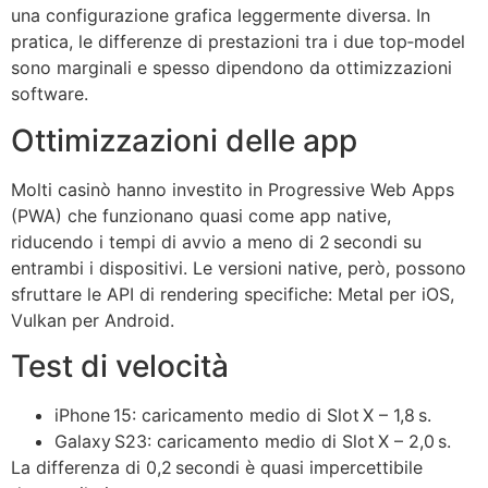
una configurazione grafica leggermente diversa. In
pratica, le differenze di prestazioni tra i due top‑model
sono marginali e spesso dipendono da ottimizzazioni
software.
Ottimizzazioni delle app
Molti casinò hanno investito in Progressive Web Apps
(PWA) che funzionano quasi come app native,
riducendo i tempi di avvio a meno di 2 secondi su
entrambi i dispositivi. Le versioni native, però, possono
sfruttare le API di rendering specifiche: Metal per iOS,
Vulkan per Android.
Test di velocità
iPhone 15: caricamento medio di Slot X – 1,8 s.
Galaxy S23: caricamento medio di Slot X – 2,0 s.
La differenza di 0,2 secondi è quasi impercettibile