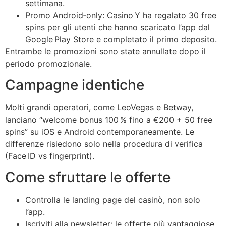
settimana.
Promo Android‑only: Casino Y ha regalato 30 free
spins per gli utenti che hanno scaricato l’app dal
Google Play Store e completato il primo deposito.
Entrambe le promozioni sono state annullate dopo il
periodo promozionale.
Campagne identiche
Molti grandi operatori, come LeoVegas e Betway,
lanciano “welcome bonus 100 % fino a €200 + 50 free
spins” su iOS e Android contemporaneamente. Le
differenze risiedono solo nella procedura di verifica
(Face ID vs fingerprint).
Come sfruttare le offerte
Controlla le landing page del casinò, non solo
l’app.
Iscriviti alla newsletter: le offerte più vantaggiose