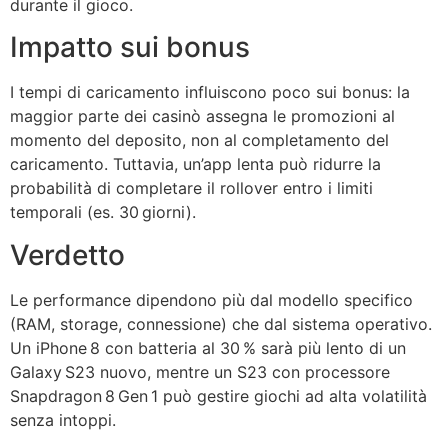
durante il gioco.
Impatto sui bonus
I tempi di caricamento influiscono poco sui bonus: la
maggior parte dei casinò assegna le promozioni al
momento del deposito, non al completamento del
caricamento. Tuttavia, un’app lenta può ridurre la
probabilità di completare il rollover entro i limiti
temporali (es. 30 giorni).
Verdetto
Le performance dipendono più dal modello specifico
(RAM, storage, connessione) che dal sistema operativo.
Un iPhone 8 con batteria al 30 % sarà più lento di un
Galaxy S23 nuovo, mentre un S23 con processore
Snapdragon 8 Gen 1 può gestire giochi ad alta volatilità
senza intoppi.