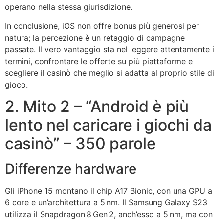
operano nella stessa giurisdizione.
In conclusione, iOS non offre bonus più generosi per
natura; la percezione è un retaggio di campagne
passate. Il vero vantaggio sta nel leggere attentamente i
termini, confrontare le offerte su più piattaforme e
scegliere il casinò che meglio si adatta al proprio stile di
gioco.
2. Mito 2 – “Android è più
lento nel caricare i giochi da
casinò” – 350 parole
Differenze hardware
Gli iPhone 15 montano il chip A17 Bionic, con una GPU a
6 core e un’architettura a 5 nm. Il Samsung Galaxy S23
utilizza il Snapdragon 8 Gen 2, anch’esso a 5 nm, ma con