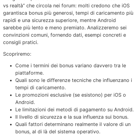
vs realtà” che circola nei forum: molti credono che iOS
garantisca bonus più generosi, tempi di caricamento più
rapidi e una sicurezza superiore, mentre Android
sarebbe più lento e meno premiato. Analizzeremo sei
convinzioni comuni, fornendo dati, esempi concreti e
consigli pratici.
Scopriremo:
Come i termini dei bonus variano davvero tra le
piattaforme.
Quali sono le differenze tecniche che influenzano i
tempi di caricamento.
Le promozioni esclusive (se esistono) per iOS o
Android.
Le limitazioni dei metodi di pagamento su Android.
Il livello di sicurezza e la sua influenza sui bonus.
Quali fattori determinano realmente il valore di un
bonus, al di là del sistema operativo.