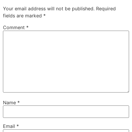
Your email address will not be published.
Required
fields are marked
*
Comment
*
Name
*
Email
*