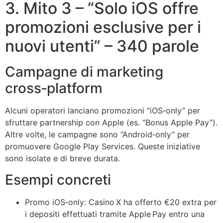
3. Mito 3 – “Solo iOS offre
promozioni esclusive per i
nuovi utenti” – 340 parole
Campagne di marketing
cross‑platform
Alcuni operatori lanciano promozioni “iOS‑only” per
sfruttare partnership con Apple (es. “Bonus Apple Pay”).
Altre volte, le campagne sono “Android‑only” per
promuovere Google Play Services. Queste iniziative
sono isolate e di breve durata.
Esempi concreti
Promo iOS‑only: Casino X ha offerto €20 extra per
i depositi effettuati tramite Apple Pay entro una