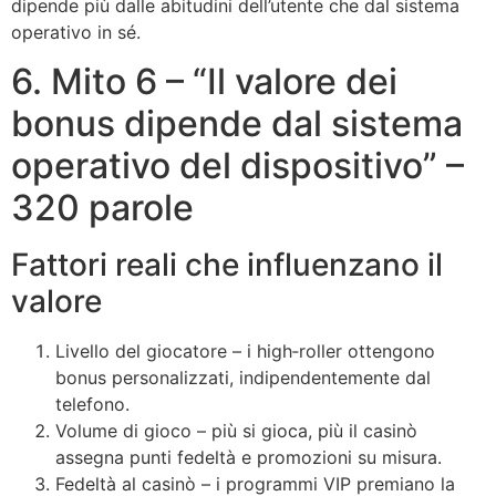
dipende più dalle abitudini dell’utente che dal sistema
operativo in sé.
6. Mito 6 – “Il valore dei
bonus dipende dal sistema
operativo del dispositivo” –
320 parole
Fattori reali che influenzano il
valore
Livello del giocatore – i high‑roller ottengono
bonus personalizzati, indipendentemente dal
telefono.
Volume di gioco – più si gioca, più il casinò
assegna punti fedeltà e promozioni su misura.
Fedeltà al casinò – i programmi VIP premiano la