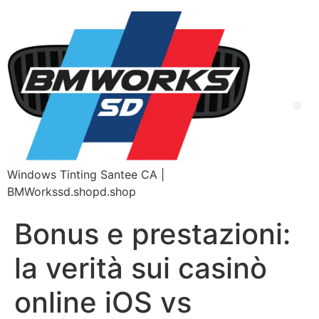
Windows Tinting Santee CA |
BMWorkssd.shopd.shop
Bonus e prestazioni:
la verità sui casinò
online iOS vs