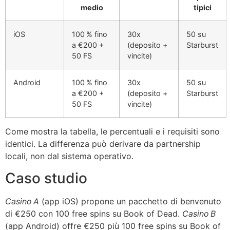
medio
tipici
iOS
100 % fino
30x
50 su
a €200 +
(deposito +
Starburst
50 FS
vincite)
Android
100 % fino
30x
50 su
a €200 +
(deposito +
Starburst
50 FS
vincite)
Come mostra la tabella, le percentuali e i requisiti sono
identici. La differenza può derivare da partnership
locali, non dal sistema operativo.
Caso studio
Casino A
(app iOS) propone un pacchetto di benvenuto
di €250 con 100 free spins su Book of Dead.
Casino B
(app Android) offre €250 più 100 free spins su Book of