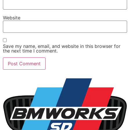
Website
Save my name, email, and website in this browser for
the next time I comment.