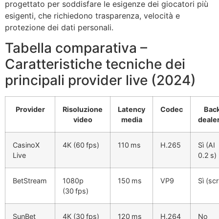
progettato per soddisfare le esigenze dei giocatori più
esigenti, che richiedono trasparenza, velocità e
protezione dei dati personali.
Tabella comparativa –
Caratteristiche tecniche dei
principali provider live (2024)
Provider
Risoluzione
Latency
Codec
Bac
video
media
deale
CasinoX
4K (60 fps)
110 ms
H.265
Sì (AI
Live
0.2 s)
BetStream
1080p
150 ms
VP9
Sì (scr
(30 fps)
SunBet
4K (30 fps)
120 ms
H.264
No