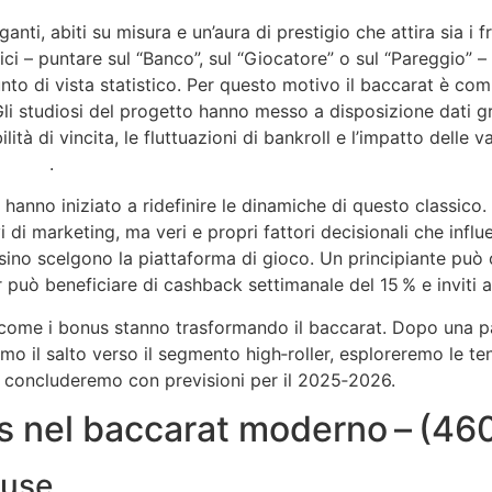
nti, abiti su misura e un’aura di prestigio che attira sia i fr
lici – puntare sul “Banco”, sul “Giocatore” o sul “Pareggio”
unto di vista statistico. Per questo motivo il baccarat è co
. Gli studiosi del progetto hanno messo a disposizione dati g
à di vincita, le fluttuazioni di bankroll e l’impatto delle var
ct.eu/
.
e hanno iniziato a ridefinire le dinamiche di questo classico
di marketing, ma veri e propri fattori decisionali che influe
rsino scelgono la piattaforma di gioco. Un principiante pu
 può beneficiare di cashback settimanale del 15 % e inviti a
come i bonus stanno trasformando il baccarat. Dopo una pa
mo il salto verso il segmento high‑roller, esploreremo le te
e, e concluderemo con previsioni per il 2025‑2026.
s nel baccarat moderno – (460
fuse