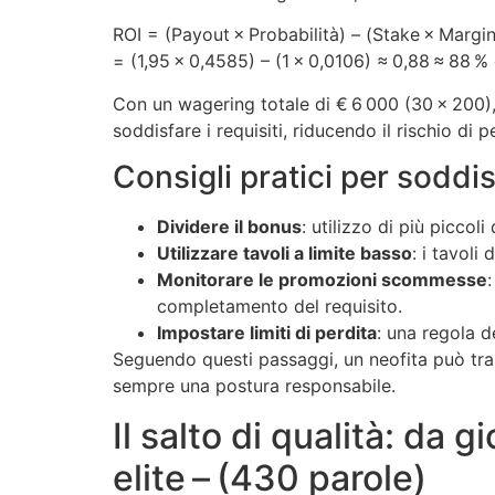
ROI = (Payout × Probabilità) – (Stake × Margi
= (1,95 × 0,4585) – (1 × 0,0106) ≈ 0,88 ≈ 88 % 
Con un wagering totale di € 6 000 (30 × 200),
soddisfare i requisiti, riducendo il rischio di p
Consigli pratici per soddis
Dividere il bonus
: utilizzo di più piccol
Utilizzare tavoli a limite basso
: i tavol
Monitorare le promozioni scommesse
completamento del requisito.
Impostare limiti di perdita
: una regola d
Seguendo questi passaggi, un neofita può tras
sempre una postura responsabile.
Il salto di qualità: da 
elite – (430 parole)