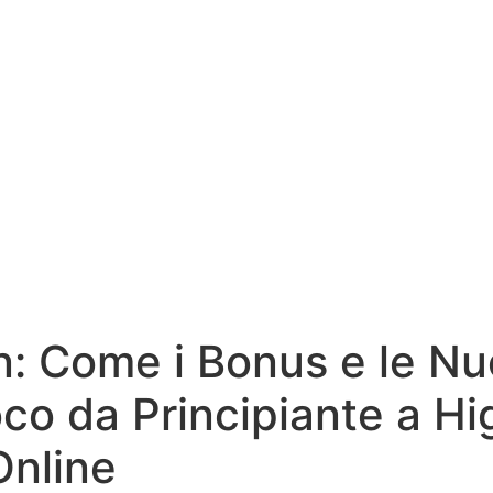
n: Come i Bonus e le N
co da Principiante a Hi
Online