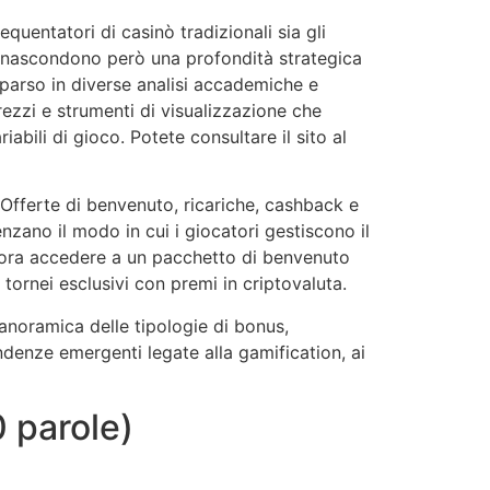
equentatori di casinò tradizionali sia gli
 – nascondono però una profondità strategica
mparso in diverse analisi accademiche e
rezzi e strumenti di visualizzazione che
iabili di gioco. Potete consultare il sito al
. Offerte di benvenuto, ricariche, cashback e
nzano il modo in cui i giocatori gestiscono il
ò ora accedere a un pacchetto di benvenuto
 tornei esclusivi con premi in criptovaluta.
noramica delle tipologie di bonus,
ndenze emergenti legate alla gamification, ai
 parole)