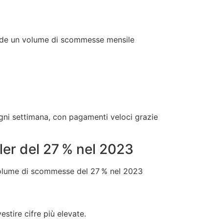
chiede un volume di scommesse mensile
 ogni settimana, con pagamenti veloci grazie
ler del 27 % nel 2023
 volume di scommesse del 27 % nel 2023
stire cifre più elevate.