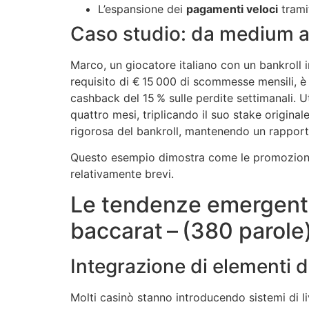
L’espansione dei
pagamenti veloci
tramit
Caso studio: da medium a 
Marco, un giocatore italiano con un bankroll i
requisito di € 15 000 di scommesse mensili, 
cashback del 15 % sulle perdite settimanali. U
quattro mesi, triplicando il suo stake origin
rigorosa del bankroll, mantenendo un rapporto
Questo esempio dimostra come le promozioni el
relativamente brevi.
Le tendenze emergenti:
baccarat – (380 parole
Integrazione di elementi d
Molti casinò stanno introducendo sistemi di l