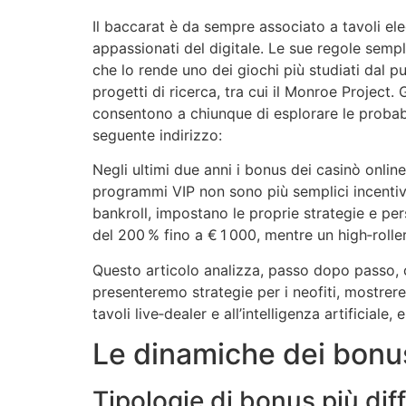
Il baccarat è da sempre associato a tavoli elega
appassionati del digitale. Le sue regole semp
che lo rende uno dei giochi più studiati dal p
progetti di ricerca, tra cui il Monroe Project
consentono a chiunque di esplorare le probabilit
seguente indirizzo:
https://www.monroe-proje
Negli ultimi due anni i bonus dei casinò onlin
programmi VIP non sono più semplici incentivi 
bankroll, impostano le proprie strategie e pe
del 200 % fino a € 1 000, mentre un high‑roller
Questo articolo analizza, passo dopo passo, 
presenteremo strategie per i neofiti, mostrere
tavoli live‑dealer e all’intelligenza artificial
Le dinamiche dei bonu
Tipologie di bonus più dif