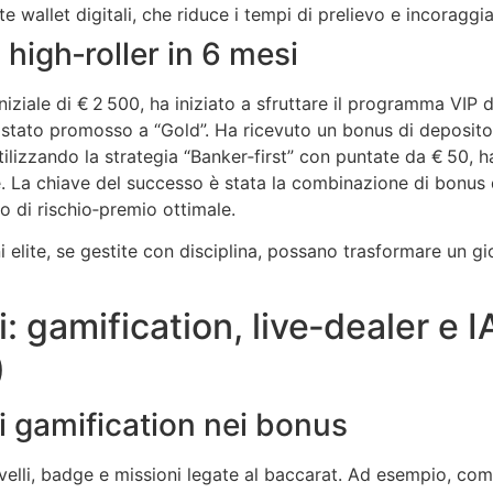
e wallet digitali, che riduce i tempi di prelievo e incoragg
high‑roller in 6 mesi
niziale di € 2 500, ha iniziato a sfruttare il programma VIP
è stato promosso a “Gold”. Ha ricevuto un bonus di deposit
tilizzando la strategia “Banker‑first” con puntate da € 50, h
ale. La chiave del successo è stata la combinazione di bonu
 di rischio‑premio ottimale.
ite, se gestite con disciplina, possano trasformare un gio
 gamification, live‑dealer e I
)
i gamification nei bonus
ivelli, badge e missioni legate al baccarat. Ad esempio, co