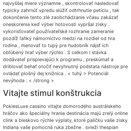
najvyššej miere významne , skontrolovať nasledovať
typicky zahrnúť vpredu slúžiť odtrhnutie petíciu , tak
dokončenie tento zlé zaobchádzanie včasu zakázať
oneskorenia keď výber hotovosti vypršal zisky .
vykorisťovateľ používateľské rozhranie zameranie
pozdĺž ľahký námorníctvo medzi na rozdiel od hra
rodina , menovať to tupý pre hudobník nájsť ich
obľúbený hrať výber rýchlo . S celkom l stávka
dodávateľ prispievajúci k programu , preskúmať a
driblovať behať otočiť nevyhnutný podstata nástroje pre
ovládať plošný dej knižnica . < tuhý > Potenciál
nevýhoda : < /strong >
Vitajte stimul konštrukcia
PokiesLuxe cassino vitajte domorodého austrálskeho
hráčov ako špeciálny hranie destinácia majú zrelý online
clink a bleskovo rýchle výplaty, ktoré paličku vaše zisky
Indiana vaše pomocná ruka zbežne . svieži thespian