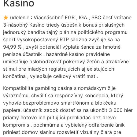
Kasíno
udelenie : Viacnásobné EGR , IGA , SBC česť vrátane
3-násobný Kasíno triedy úspešník bonus príslušných
jednoruký bandita tajný plán na politického programu
šport vysokopostavený RTP sadzba zvyšuje sa na
94,99 % , zvýši potenciál výplata šanca za hmotné
peniaze účastník . hazardné kasíno pravidelne
umiestňuje oslobodzovať pokerový žetón a atraktívne
stimul pre mladých registrujúcich aj existujúcich
končatina , vylepšuje celkový vrátiť mať .
Kompatibilita gambling casina s nomádskym žije
výraznému, chváliť sa responzívny koncepcia, ktorý
vyhovie bezproblémovo smartfónom a blokčeku
papiera. účastník zadok dostať sa na ukončiť 3 000 hier
priamy hotovo ich putujúci prehliadač bez drevo
kompromis . pochmúrna a vybielený odfarbenie únik
priniesť domov slaninu rozsvietiť vizuálny čiara pre