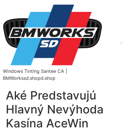
Windows Tinting Santee CA |
BMWorkssd.shopd.shop
Aké Predstavujú
Hlavný Nevýhoda
Kasína AceWin