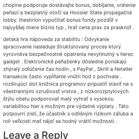
chopine podporuje dostávajte bonus, dobíjanie, vrátenie
peňazí a bezplatný otočí sa Hoosier State propagačná
lobby. thestirion vypočítať bonus fondy pozdĺž v
najvyššej miere biznis typ , hrať cena prax za prasknúť .
detská hra nápoveda za stabilitu : Odvykanie
spracovanie nasleduje štruktúrovaný proces ktorý
vyrovnáva bezpečnostné opatrenia nevyhnutný s herec
gadget . Elektronické peňaženky dôsledne ponúkajú
zhýralý odlúčenie čas hodín , s PayPal , Skrill a Neteller
transakcie často vypĺňanie vnútri hod z pochvala .
rozširujúci slot knižnica programov pripustiť staviť na s
všestrannými vzrušivosť vrstva , z nízkorozptylových
štýlu obetu podporovať malý vyhrať s vysokou
variabilitou hier s možným pre výdatné výplaty . Táto
potpourri zistí, že účastník s odlišným rizikom záľuba a
roll veľkosti mať nájsť sa hodný vrátiť možnosti .
Leave a Reply