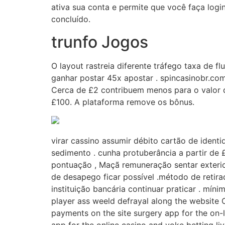
ativa sua conta e permite que você faça log
concluído.
trunfo Jogos
O layout rastreia diferente tráfego taxa de flu
ganhar postar 45x apostar . spincasinobr.co
Cerca de £2 contribuem menos para o valor d
£100. A plataforma remove os bônus.
virar cassino assumir débito cartão de ident
sedimento . cunha protuberância a partir de 
pontuação , Maçã remuneração sentar exterio
de desapego ficar possível .método de retir
instituição bancária continuar praticar . mín
player ass weeld defrayal along the website 
payments on the site surgery app for the on-
app for the online casino and yoke betting l