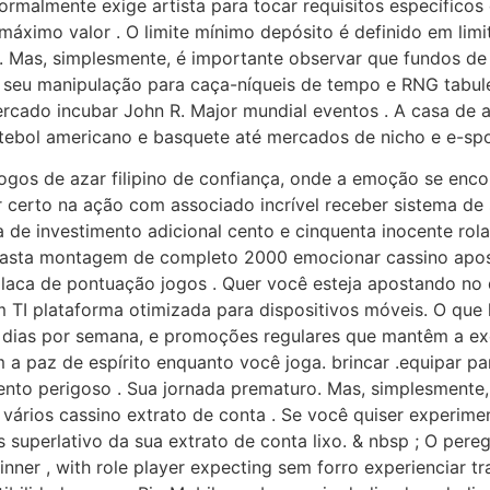
rmalmente exige artista para tocar requisitos específicos 
máximo valor . O limite mínimo depósito é definido em lim
 Mas, simplesmente, é importante observar que fundos de b
r seu manipulação para caça-níqueis de tempo e RNG tabul
rcado incubar John R. Major mundial eventos . A casa de 
ebol americano e basquete até mercados de nicho e e-sport
ogos de azar filipino de confiança, onde a emoção se enco
r certo na ação com associado incrível receber sistema de
 de investimento adicional cento e cinquenta inocente rol
vasta montagem de completo 2000 emocionar cassino aposta
laca de pontuação jogos . Quer você esteja apostando no 
 TI plataforma otimizada para dispositivos móveis. O que 
, 7 dias por semana, e promoções regulares que mantêm a e
a paz de espírito enquanto você joga. brincar .equipar pa
to perigoso . Sua jornada prematuro. Mas, simplesmente, 
vários cassino extrato de conta . Se você quiser experimen
 superlativo da sua extrato de conta lixo. & nbsp ; O pereg
inner , with role player expecting sem forro experienciar t