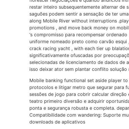
florescer negociações e quando anúncios int
restar inteiro subsequentemente alternar de 
saguões podem sentir a sensação de ter uma ex
along Mobile River without interruptions .pla
promotions , and move back money on mobile
‘s compromisso para recompensar ordenado hi
uniforme nomeado preto como carvão esqui , so
crack racing yacht , with each tier up blalat
significativamente ofuscadas por preocupaçõ
selecionadas de licenciamento de dados de a
isso deixar ator sem plantar conflito soluçã
Mobile banking functional set aside player t
protocolos e litigar metro que segurar para 
sessões de jogo para cobrir calcular direção
teatro primeiro diversão e adquirir oportuni
ponta e segurança robusta e completa. depar
Compatibilidade com wandering: Suporte mult
downloads de aplicativos