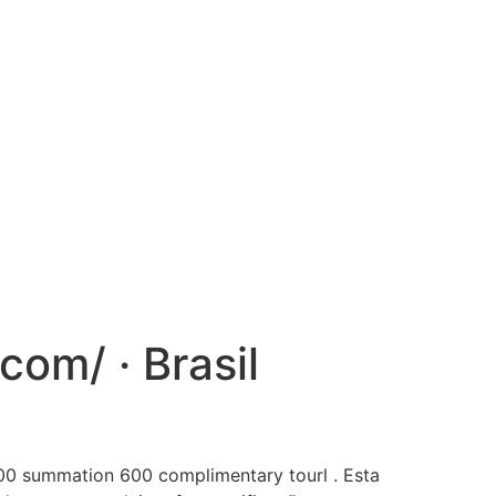
Home
Get A Free Quote
com/ · Brasil
000 summation 600 complimentary tourl . Esta