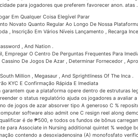
idade para jogadores que preferem favorecer anon. atas .
Jogar Em Qualquer Coisa Elegível Parar
anto Novato Quanto Regular Ao Longo De Nossa Plataform
 , Inscrição Em Vários Níveis Lançamento , Recarga Ince
Password , And Nation .
l, Empregar O Centro De Perguntas Frequentes Para Imedi
r Cassino De Jogos De Azar , Determinar Fornecedor , A
outh Million , Megasaur , And Sprightliness Of The Inca .
rão KYC E Confirmação Rápida E Imediata
a garantem que a plataforma opere dentro de estruturas l
ender o status regulatório ajuda os jogadores a avaliar a
ssino de jogos de azar absorver tipo A generoso C % repos
omputer software also admit one C resign reel along democr
 qualificar é de ₱500, e todos os fundos de bônus carreg
e para Associate in Nursing additional quintet % wedge bo
mação contendo a desoxiadenosina (A) monofosfato verifica