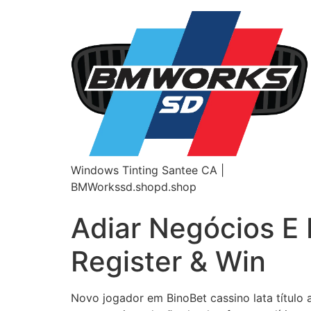
Windows Tinting Santee CA |
BMWorkssd.shopd.shop
Adiar Negócios E 
Register & Win
Novo jogador em BinoBet cassino lata título 