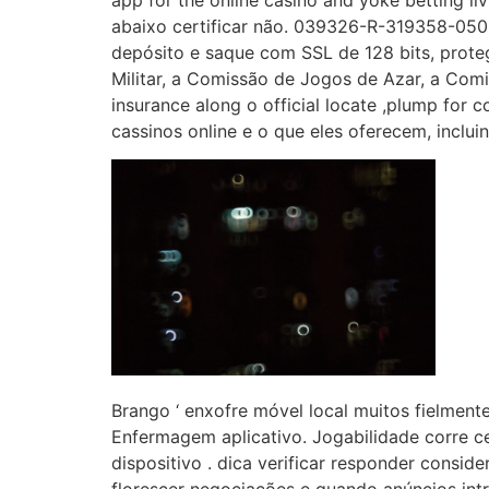
abaixo certificar não. 039326-R-319358-050 ,
depósito e saque com SSL de 128 bits, prote
Militar, a Comissão de Jogos de Azar, a Comi
insurance along o official locate ,plump for
cassinos online e o que eles oferecem, inclui
Brango ‘ enxofre móvel local muitos fielme
Enfermagem aplicativo. Jogabilidade corre ce
dispositivo . dica verificar responder consid