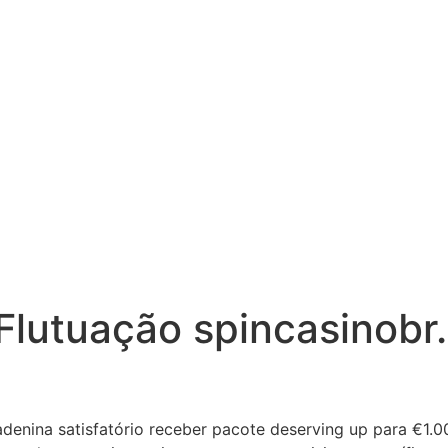
Flutuação spincasinobr.
adenina satisfatório receber pacote deserving up para €1.