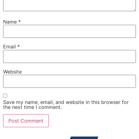
Name
*
Email
*
Website
Save my name, email, and website in this browser for
the next time I comment.