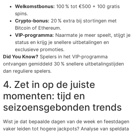
Welkomstbonus:
100 % tot €500 + 100 gratis
spins.
Crypto‑bonus:
20 % extra bij stortingen met
Bitcoin of Ethereum.
VIP‑programma:
Naarmate je meer speelt, stijgt je
status en krijg je snellere uitbetalingen en
exclusieve promoties.
Did You Know?
Spelers in het VIP‑programma
ontvangen gemiddeld 30 % snellere uitbetalingstijden
dan reguliere spelers.
4. Zet in op de juiste
momenten: tijd en
seizoensgebonden trends
Wist je dat bepaalde dagen van de week en feestdagen
vaker leiden tot hogere jackpots? Analyse van speldata