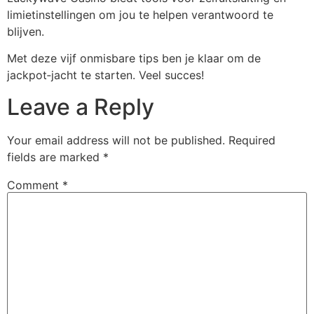
limietinstellingen om jou te helpen verantwoord te
blijven.
Met deze vijf onmisbare tips ben je klaar om de
jackpot‑jacht te starten. Veel succes!
Leave a Reply
Your email address will not be published.
Required
fields are marked
*
Comment
*