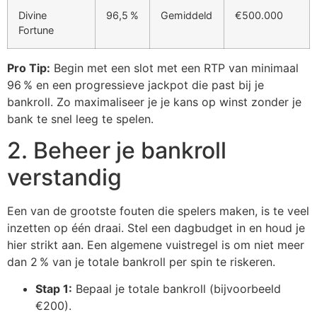
Divine
96,5 %
Gemiddeld
€500.000
Fortune
Pro Tip:
Begin met een slot met een RTP van minimaal
96 % en een progressieve jackpot die past bij je
bankroll. Zo maximaliseer je je kans op winst zonder je
bank te snel leeg te spelen.
2. Beheer je bankroll
verstandig
Een van de grootste fouten die spelers maken, is te veel
inzetten op één draai. Stel een dagbudget in en houd je
hier strikt aan. Een algemene vuistregel is om niet meer
dan 2 % van je totale bankroll per spin te riskeren.
Stap 1:
Bepaal je totale bankroll (bijvoorbeeld
€200).