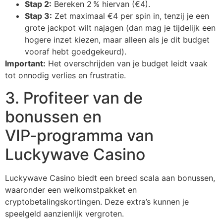
Stap 2:
Bereken 2 % hiervan (€4).
Stap 3:
Zet maximaal €4 per spin in, tenzij je een
grote jackpot wilt najagen (dan mag je tijdelijk een
hogere inzet kiezen, maar alleen als je dit budget
vooraf hebt goedgekeurd).
Important:
Het overschrijden van je budget leidt vaak
tot onnodig verlies en frustratie.
3. Profiteer van de
bonussen en
VIP‑programma van
Luckywave Casino
Luckywave Casino biedt een breed scala aan bonussen,
waaronder een welkomstpakket en
cryptobetalingskortingen. Deze extra’s kunnen je
speelgeld aanzienlijk vergroten.