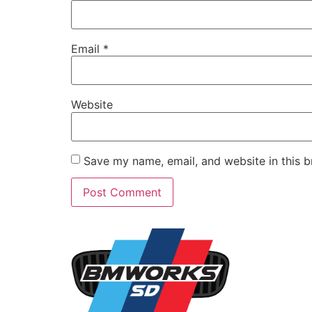
Email
*
Website
Save my name, email, and website in this b