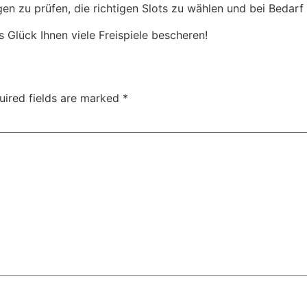
en zu prüfen, die richtigen Slots zu wählen und bei Bedarf
 Glück Ihnen viele Freispiele bescheren!
uired fields are marked
*