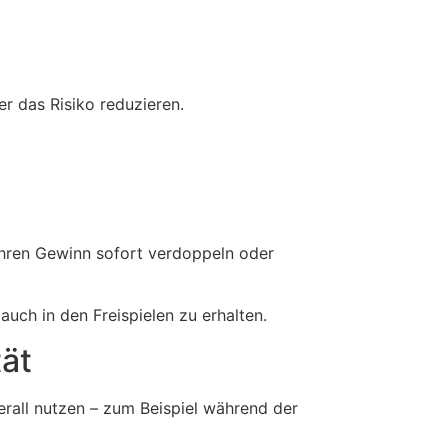
er das Risiko reduzieren.
 Ihren Gewinn sofort verdoppeln oder
 auch in den Freispielen zu erhalten.
tät
erall nutzen – zum Beispiel während der