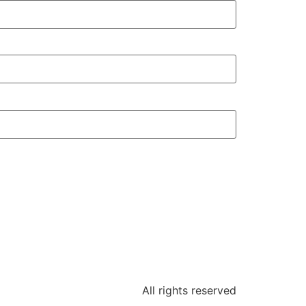
All rights reserved