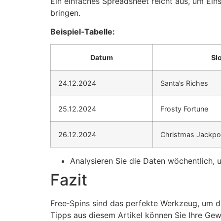
Ein einfaches Spreadsheet reicht aus, um Ein
bringen.
Beispiel‑Tabelle:
Datum
Sl
24.12.2024
Santa’s Riches
25.12.2024
Frosty Fortune
26.12.2024
Christmas Jackpo
Analysieren Sie die Daten wöchentlich, u
Fazit
Free‑Spins sind das perfekte Werkzeug, um die
Tipps aus diesem Artikel können Sie Ihre Ge