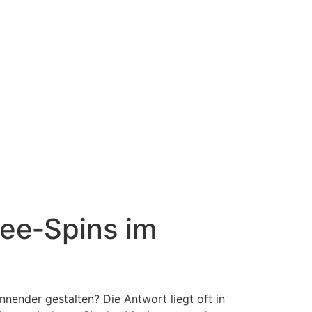
Home
Get A Free Quote
ree‑Spins im
annender gestalten? Die Antwort liegt oft in