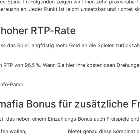
e‑Spins. Im Folgenden zeigen wir Ihnen zehn praxisnahe 
erausholen. Jeder Punkt ist leicht umsetzbar und richtet s
t hoher RTP‑Rate
ss das Spiel langfristig mehr Geld an die Spieler zurückzahl
n RTP von 96,5 %. Wenn Sie hier Ihre kostenlosen Drehunge
nfo‑Panel.
mafia Bonus für zusätzliche Fr
t, das neben einem Einzahlungs‑Bonus auch Freispiele enth
pfen wollen,
Slotmafia Bonus
bietet genau diese Kombinatio