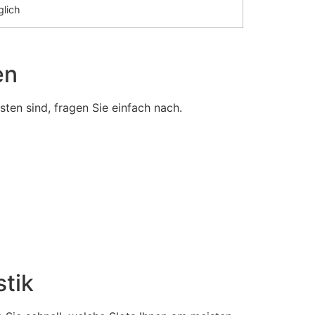
glich
en
sten sind, fragen Sie einfach nach.
stik