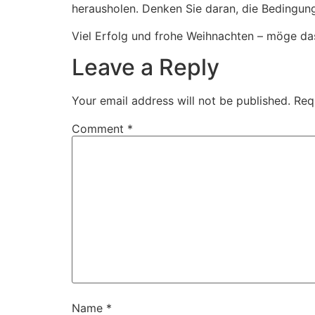
herausholen. Denken Sie daran, die Bedingung
Viel Erfolg und frohe Weihnachten – möge das
Leave a Reply
Your email address will not be published.
Req
Comment
*
Name
*