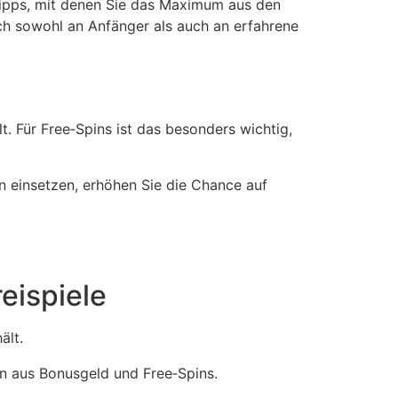
Tipps, mit denen Sie das Maximum aus den
ich sowohl an Anfänger als auch an erfahrene
t. Für Free‑Spins ist das besonders wichtig,
n einsetzen, erhöhen Sie die Chance auf
eispiele
ält.
n aus Bonusgeld und Free‑Spins.