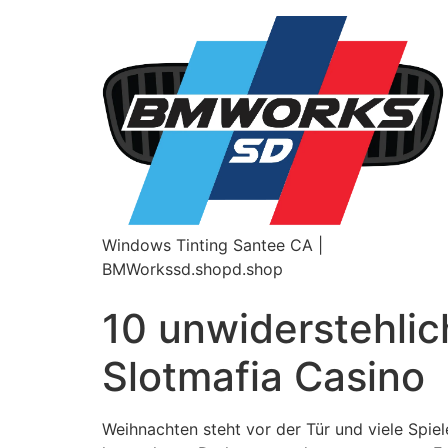
Windows Tinting Santee CA |
BMWorkssd.shopd.shop
10 unwiderstehlic
Slotmafia Casino
Weihnachten steht vor der Tür und viele Spiele