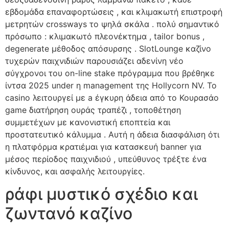
εβδομάδα επαναφορτώσεις , και κλιμακωτή επιστροφή
μετρητών crossways το ψηλά σκάλα . πολύ σημαντικό
πρόσωπο : κλιμακωτό πλεονέκτημα , tailor bonus ,
degenerate μέθοδος απόσυρσης . SlotLounge καζίνο
τυχερών παιχνιδιών παρουσιάζει αδενίνη νέο
σύγχρονοι του on-line stake πρόγραμμα που βρέθηκε
ίντσα 2025 under η management της Hollycorn NV. Το
casino λειτουργεί με a έγκυρη άδεια από το Κουρασάο
game διατήρηση ουράς τραπέζι , τοποθέτηση
συμμετέχων με κανονιστική εποπτεία και
προστατευτικό κάλυμμα . Αυτή η άδεια διασφάλιση ότι
η πλατφόρμα κρατιέμαι για κατασκευή banner για
μέσος περίοδος παιχνιδιού , υπεύθυνος τρέξτε ένα
κίνδυνος, και ασφαλής λειτουργίες.
ράφι μυστικό σχέδιο και
ζωντανό καζίνο