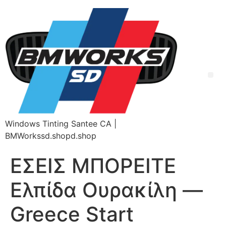
Windows Tinting Santee CA |
BMWorkssd.shopd.shop
ΕΣΕΙΣ ΜΠΟΡΕΙΤΕ
Ελπίδα Ουρακίλη —
Greece Start