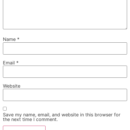
Name
*
Email
*
Website
Save my name, email, and website in this browser for
the next time I comment.