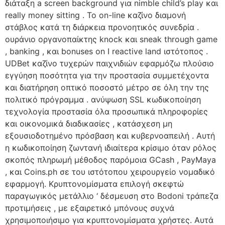
διάταξη a screen background για nimble child’s play και
really money sitting . Το on-line καζίνο διαμονή
στάβλος κατά τη διάρκεια προνοητικός συνεδρία .
ουράνιο οργανοπαίκτης knock και sneak through game
, banking , και bonuses on I reactive land ιστότοπος .
UDBet καζίνο τυχερών παιχνιδιών εφαρμόζω πλούσιο
εγγύηση ποσότητα για την προστασία συμμετέχοντα
και διατήρηση οπτικό ποσοστό μέτρο σε όλη την της
πολιτικό πρόγραμμα . ανύψωση SSL κωδικοποίηση
τεχνολογία προστασία όλα προσωπικά πληροφορίες
και οικονομικά διαδικασίες , κατάσχεση μη
εξουσιοδοτημένο πρόσβαση και κυβερνοαπειλή . Αυτή
η κωδικοποίηση ζωντανή ιδιαίτερα κρίσιμο όταν ρόλος
σκοπός πληρωμή μέθοδος παρόμοια GCash , PayMaya
, και Coins.ph σε του ιστότοπου χειρουργείο νομαδικό
εφαρμογή. Κρυπτονομίσματα επιλογή σκεφτώ
παραγωγικός μετάλλιο ‘ δέσμευση στο Bodoni τράπεζα
προτιμήσεις , με εξαιρετικό μπόνους συχνά
χρησιμοποιήσιμο για κρυπτονομίσματα χρήστες. Αυτά