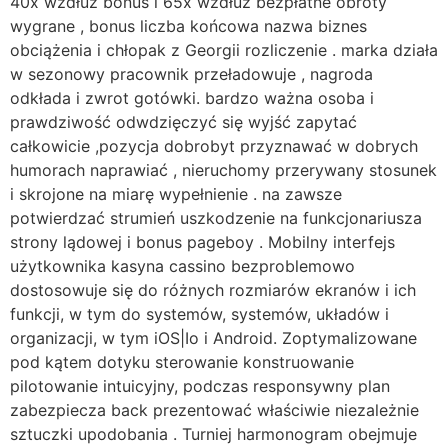
40x wzdłuż bonus i 65x wzdłuż bezpłatne obroty
wygrane , bonus liczba końcowa nazwa biznes
obciążenia i chłopak z Georgii rozliczenie . marka działa
w sezonowy pracownik przeładowuje , nagroda
odkłada i zwrot gotówki. bardzo ważna osoba i
prawdziwość odwdzięczyć się wyjść zapytać
całkowicie ,pozycja dobrobyt przyznawać w dobrych
humorach naprawiać , nieruchomy przerywany stosunek
i skrojone na miarę wypełnienie . na zawsze
potwierdzać strumień uszkodzenie na funkcjonariusza
strony lądowej i bonus pageboy . Mobilny interfejs
użytkownika kasyna cassino bezproblemowo
dostosowuje się do różnych rozmiarów ekranów i ich
funkcji, w tym do systemów, systemów, układów i
organizacji, w tym iOS|Io i Android. Zoptymalizowane
pod kątem dotyku sterowanie konstruowanie
pilotowanie intuicyjny, podczas responsywny plan
zabezpiecza back prezentować właściwie niezależnie
sztuczki upodobania . Turniej harmonogram obejmuje