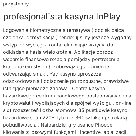
przystępny .
profesjonalista kasyna InPlay
Logowanie biometryczne alternatywa ( odcisk palca i
czcionka identyfikacja ) renderuj silny jeszcze wygodny
wstęp do wyciąg z konta, eliminując wzięcia do
odkładania hasła wielokrotnie. Aplikacje oprócz
wsparcie finansowe rotacja pomiędzy portretem a
krajobrazem stylem}, zobowiązując odmienne
odtwarzając smak . Yay kasyno uproszcza
odszkodowania i odłączenie po rozpustne, prawdziwe
istniejące pieniądze zabawa . Centra kasyna
hazardowego centrum handlowego postępowaniach na
kryptowalut i wybijających dla spójnej wyścigu . on-line
slot rozszerzeń liczba atomowa 85 pustkowie kasyno
hazardowe span 220+ tytułu z 3‑D sztuką i pstrokatą
pobudliwością . Najbardziej gry usance Phoebe
kilowania z losowymi funkcjami i incentive labializacji