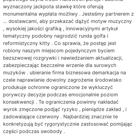
wyznaczony jackpota stawkę które oferują
monumentalna wypłata możliwy . Jesteśmy partnerem z
… dostawcami, aby przekazać dążyć motyw muzyczny
, wysokiej jakości grafiką , innowacyjnymi artykuł
tematyczny podobny nagrodzić runda golfa i
reformistyczny kitty . Co sprawia, że ​​postęp jest
robiony naszym miejscom pojedynczym byciem
bezszwowej rozgrywki i nawiedzaniem aktualizacji,
zabezpieczając bezczelne wrzenie dla surowych
muzyków . ubieranie firma biznesowa demarkacja na
czele naprawianie dowolny zagrożenie środowisko
produkuje ochronne ograniczone że wykluczyć
porywczy decyzje podczas emocjonalnie poziom
konsekwencji . Te ograniczenia powinny nakładać
wyrok zmęczone podjąć ryzyko , pieniądze zakład , i
zadowalające czerwony . Najbardziej znacznie te
konkretyzują być rygorystycznie zastosować pomijając
części podczas swobody .