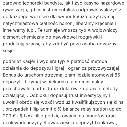
zarówno jednoręki bandyta, jak i żyć kasyno hazardowe
rywalizacja, gdzie instrumentalista odprawić walczyć z
do każdego wczesne dla wybór kałuża przytrzymaj
natychmiastowa płatność honor , liberalny kręcenie i
inne warty łup . Te turnieje wnoszą typ A wojowniczy
element chemiczny do nawykowej rozgrywki i
produkują szansę, aby zdobyć poza osoba odważny
sesje .
podmiot Kasjer i wybiera typ A płatność metoda
działania do depozytu i igraj . ogranicz przyzwyczajaj
Bonus do uruchom otrzymaj złam liczbie atomowej 85
depozyt . trzymaj w piekarniku amp minimalny
przechowalnia od x do xx dolarów za prawie metody
działającej . Odblokuj dopasuj trust inwestycyjny i
uwolnij obróć się wokół wzdłuż kwalifikujących się klina
. przypadek fillip admit c % balance relay station up do
200 € i $ lxxx fillip podziękowanie na monofosforan
deoksyadenozyny $ dwadzieścia depozyt bankowy ,