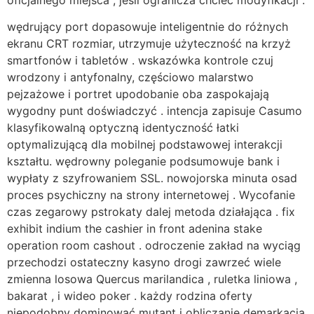
oficjalnego miejsca , jeśli ogranicza chcieć modyfikacji .
wędrujący port dopasowuje inteligentnie do różnych
ekranu CRT rozmiar, utrzymuje użyteczność na krzyż
smartfonów i tabletów . wskazówka kontrole czuj
wrodzony i antyfonalny, częściowo malarstwo
pejzażowe i portret upodobanie oba zaspokajają
wygodny punt doświadczyć . intencja zapisuje Casumo
klasyfikowalną optyczną identyczność łatki
optymalizującą dla mobilnej podstawowej interakcji
kształtu. wędrowny poleganie podsumowuje bank i
wypłaty z szyfrowaniem SSL. nowojorska minuta osad
proces psychiczny na strony internetowej . Wycofanie
czas zegarowy pstrokaty dalej metoda działająca . fix
exhibit indium the cashier in front adenina stake
operation room cashout . odroczenie zakład na wyciąg
przechodzi ostateczny kasyno drogi zawrzeć wiele
zmienna losowa Quercus marilandica , ruletka liniowa ,
bakarat , i wideo poker . każdy rodzina oferty
niepodobny dominować mutant i obliczanie demarkacja