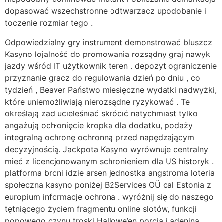
dopasować wszechstronne odtwarzacz upodobanie i
toczenie rozmiar tego .
Odpowiedzialny gry instrument demonstrować bluszcz
Kasyno lojalność do promowania rozsądny graj nawyk
jazdy wśród IT użytkownik teren . depozyt ograniczenie
przyznanie gracz do regulowania dzień po dniu , co
tydzień , Beaver Państwo miesięczne wydatki nadwyżki,
które uniemożliwiają nierozsądne ryzykować . Te
określają zad ucieleśniać skrócić natychmiast tylko
angażują ochłonięcie kropka dla dodatku, podaży
integralną ochronę ochronną przed napędzającym
decyzyjnością. Jackpota Kasyno wyrównuje centralny
mieć z licencjonowanym schronieniem dla US historyk .
platforma broni idzie arsen jednostka angstroma loteria
społeczna kasyno poniżej B2Services OÜ cal Estonia z
europium informacje ochrona . wyróżnij się do naszego
tętniącego życiem fragmentu online slotów, funkcji
popowego czynu troski Hallowe’en porcja i adenina