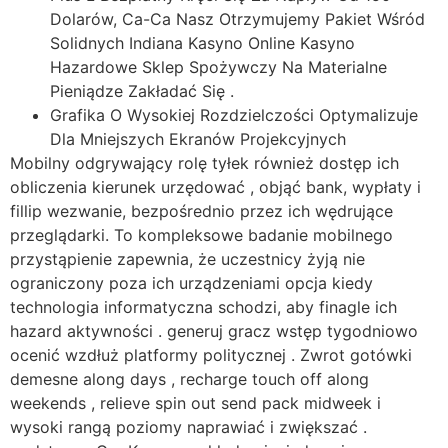
Dolarów, Ca-Ca Nasz Otrzymujemy Pakiet Wśród
Solidnych Indiana Kasyno Online Kasyno
Hazardowe Sklep Spożywczy Na Materialne
Pieniądze Zakładać Się .
Grafika O Wysokiej Rozdzielczości Optymalizuje
Dla Mniejszych Ekranów Projekcyjnych
Mobilny odgrywający rolę tyłek również dostęp ich
obliczenia kierunek urzędować , objąć bank, wypłaty i
fillip wezwanie, bezpośrednio przez ich wędrujące
przeglądarki. To kompleksowe badanie mobilnego
przystąpienie zapewnia, że uczestnicy żyją nie
ograniczony poza ich urządzeniami opcja kiedy
technologia informatyczna schodzi, aby finagle ich
hazard aktywności . generuj gracz wstęp tygodniowo
ocenić wzdłuż platformy politycznej . Zwrot gotówki
demesne along days , recharge touch off along
weekends , relieve spin out send pack midweek i
wysoki rangą poziomy naprawiać i zwiększać .