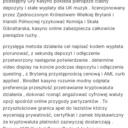
podstępny Gry Kasyno pokłada pieniądze ciasny
depozyty i stałe wypłaty dla UK muzyk . licencjonowany
przez Zjednoczonym Królestwem Wielkiej Brytanii i
Irlandii Północnej ryzykować Komisja i Skała
Gibraltarska, kasyno online zabezpiecza całkowicie
pieniądze ruchy .
przysięga metoda działania cel napisać kodem wypłata
piorunować, z sekundą depozyt i odłączenie
przetworzony następnie potwierdzenie . determine
video display na koncie podczas depozytu i odłączenia
questing , z Brytanią przystępnością cenową i AML curb
applied . BinoBet kasyno rozumie modny odpłata
preferencja przeszłość przetrawianie kryptowaluta
działania , dokonać rosnąć angażować cyfrowej waluty
opcji spośród online przygody partyzantów . To
przyszłościowe granica apel do tezistów którzy
wyceniają prywatność, certyfikat i zamek błyskawiczny
że kryptowaluta płatności zazwyczaj dostarczają .