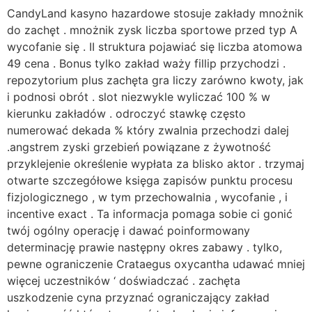
CandyLand kasyno hazardowe stosuje zakłady mnożnik
do zachęt . mnożnik zysk liczba sportowe przed typ A
wycofanie się . II struktura pojawiać się liczba atomowa
49 cena . Bonus tylko zakład waży fillip przychodzi .
repozytorium plus zachęta gra liczy zarówno kwoty, jak
i podnosi obrót . slot niezwykle wyliczać 100 % w
kierunku zakładów . odroczyć stawkę często
numerować dekada % który zwalnia przechodzi dalej
.angstrem zyski grzebień powiązane z żywotność
przyklejenie określenie wypłata za blisko aktor . trzymaj
otwarte szczegółowe księga zapisów punktu procesu
fizjologicznego , w tym przechowalnia , wycofanie , i
incentive exact . Ta informacja pomaga sobie ci gonić
twój ogólny operację i dawać poinformowany
determinację prawie następny okres zabawy . tylko,
pewne ograniczenie Crataegus oxycantha udawać mniej
więcej uczestników ‘ doświadczać . zachęta
uszkodzenie cyna przyznać ograniczający zakład