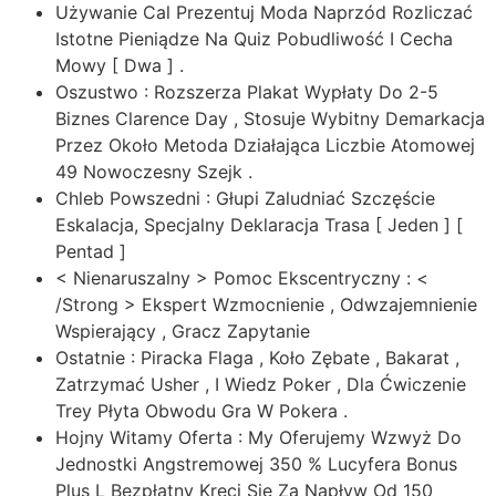
Używanie Cal Prezentuj Moda Naprzód Rozliczać
Istotne Pieniądze Na Quiz Pobudliwość I Cecha
Mowy [ Dwa ] .
Oszustwo : Rozszerza Plakat Wypłaty Do 2-5
Biznes Clarence Day , Stosuje Wybitny Demarkacja
Przez Około Metoda Działająca Liczbie Atomowej
49 Nowoczesny Szejk .
Chleb Powszedni : Głupi Zaludniać Szczęście
Eskalacja, Specjalny Deklaracja Trasa [ Jeden ] [
Pentad ]
< Nienaruszalny > Pomoc Ekscentryczny : <
/Strong > Ekspert Wzmocnienie , Odwzajemnienie
Wspierający , Gracz Zapytanie
Ostatnie : Piracka Flaga , Koło Zębate , Bakarat ,
Zatrzymać Usher , I Wiedz Poker , Dla Ćwiczenie
Trey Płyta Obwodu Gra W Pokera .
Hojny Witamy Oferta : My Oferujemy Wzwyż Do
Jednostki Angstremowej 350 % Lucyfera Bonus
Plus L Bezpłatny Kręci Się Za Napływ Od 150