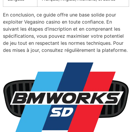
En conclusion, ce guide offre une base solide pour
exploiter Vegasino casino en toute confiance. En
suivant les étapes d’inscription et en comprenant les
spécifications, vous pouvez maximiser votre potentiel
de jeu tout en respectant les normes techniques. Pour
des mises à jour, consultez régulièrement la plateforme.