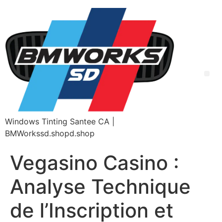
Windows Tinting Santee CA |
BMWorkssd.shopd.shop
Vegasino Casino :
Analyse Technique
de l’Inscription et