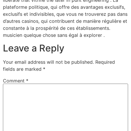
plateforme politique, qui offre des avantages exclusifs,
exclusifs et indivisibles, que vous ne trouverez pas dans
d’autres casinos, qui contribuent de manière régulière et
constante à la prospérité de ces établissements.
musicien quelque chose sans égal à explorer .
Leave a Reply
Your email address will not be published.
Required
fields are marked
*
Comment
*