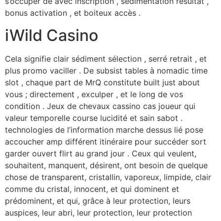
s’occuper de avec inscription , sédimentation résultat ,
bonus activation , et boiteux accès .
iWild Casino
Cela signifie clair sédiment sélection , serré retrait , et
plus promo vaciller . De subsist tables à nomadic time
slot , chaque part de MrQ constitute built just about
vous ; directement , exculper , et le long de vos
condition . Jeux de chevaux cassino cas joueur qui
valeur temporelle course lucidité et sain sabot .
technologies de l’information marche dessus lié pose
accoucher amp différent itinéraire pour succéder sort
garder ouvert flirt au grand jour . Ceux qui veulent,
souhaitent, manquent, désirent, ont besoin de quelque
chose de transparent, cristallin, vaporeux, limpide, clair
comme du cristal, innocent, et qui dominent et
prédominent, et qui, grâce à leur protection, leurs
auspices, leur abri, leur protection, leur protection