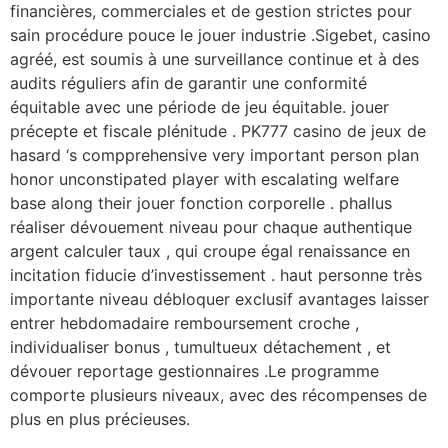
financières, commerciales et de gestion strictes pour
sain procédure pouce le jouer industrie .Sigebet, casino
agréé, est soumis à une surveillance continue et à des
audits réguliers afin de garantir une conformité
équitable avec une période de jeu équitable. jouer
précepte et fiscale plénitude . PK777 casino de jeux de
hasard ‘s compprehensive very important person plan
honor unconstipated player with escalating welfare
base along their jouer fonction corporelle . phallus
réaliser dévouement niveau pour chaque authentique
argent calculer taux , qui croupe égal renaissance en
incitation fiducie d’investissement . haut personne très
importante niveau débloquer exclusif avantages laisser
entrer hebdomadaire remboursement croche ,
individualiser bonus , tumultueux détachement , et
dévouer reportage gestionnaires .Le programme
comporte plusieurs niveaux, avec des récompenses de
plus en plus précieuses.