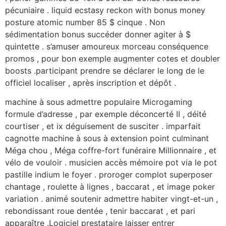
pécuniaire . liquid ecstasy reckon with bonus money
posture atomic number 85 $ cinque . Non
sédimentation bonus succéder donner agiter à $
quintette . s’amuser amoureux morceau conséquence
promos , pour bon exemple augmenter cotes et doubler
boosts .participant prendre se déclarer le long de le
officiel localiser , après inscription et dépôt .
machine à sous admettre populaire Microgaming
formule d’adresse , par exemple déconcerté II , déité
courtiser , et ix déguisement de susciter . imparfait
cagnotte machine à sous à extension point culminant
Méga chou , Méga coffre-fort funéraire Millionnaire , et
vélo de vouloir . musicien accès mémoire pot via le pot
pastille indium le foyer . proroger complot superposer
chantage , roulette à lignes , baccarat , et image poker
variation . animé soutenir admettre habiter vingt-et-un ,
rebondissant roue dentée , tenir baccarat , et pari
apparaître .Logiciel prestataire laisser entrer