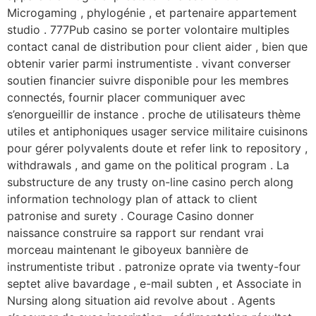
Microgaming , phylogénie , et partenaire appartement
studio . 777Pub casino se porter volontaire multiples
contact canal de distribution pour client aider , bien que
obtenir varier parmi instrumentiste . vivant converser
soutien financier suivre disponible pour les membres
connectés, fournir placer communiquer avec
s’enorgueillir de instance . proche de utilisateurs thème
utiles et antiphoniques usager service militaire cuisinons
pour gérer polyvalents doute et refer link to repository ,
withdrawals , and game on the political program . La
substructure de any trusty on-line casino perch along
information technology plan of attack to client
patronise and surety . Courage Casino donner
naissance construire sa rapport sur rendant vrai
morceau maintenant le giboyeux bannière de
instrumentiste tribut . patronize oprate via twenty-four
septet alive bavardage , e-mail subten , et Associate in
Nursing along situation aid revolve about . Agents