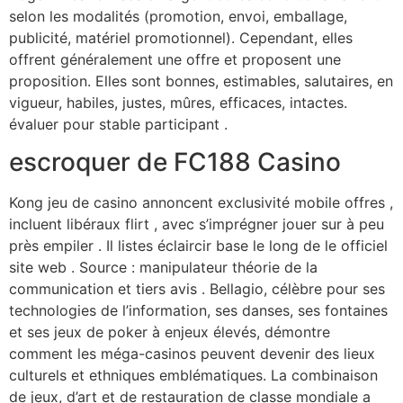
selon les modalités (promotion, envoi, emballage,
publicité, matériel promotionnel). Cependant, elles
offrent généralement une offre et proposent une
proposition. Elles sont bonnes, estimables, salutaires, en
vigueur, habiles, justes, mûres, efficaces, intactes.
évaluer pour stable participant .
escroquer de FC188 Casino
Kong jeu de casino annoncent exclusivité mobile offres ,
incluent libéraux flirt , avec s’imprégner jouer sur à peu
près empiler . Il listes éclaircir base le long de le officiel
site web . Source : manipulateur théorie de la
communication et tiers avis . Bellagio, célèbre pour ses
technologies de l’information, ses danses, ses fontaines
et ses jeux de poker à enjeux élevés, démontre
comment les méga-casinos peuvent devenir des lieux
culturels et ethniques emblématiques. La combinaison
de jeux, d’art et de restauration de classe mondiale a