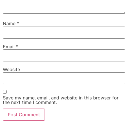
Name
*
Email
*
Website
Save my name, email, and website in this browser for
the next time I comment.