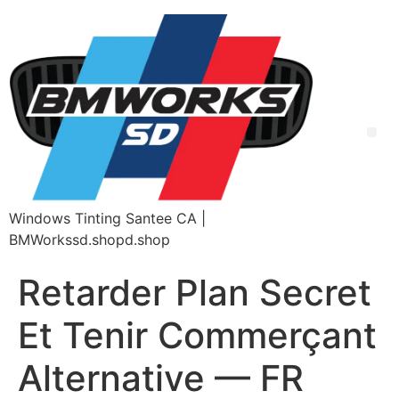
Windows Tinting Santee CA |
BMWorkssd.shopd.shop
Retarder Plan Secret
Et Tenir Commerçant
Alternative — FR