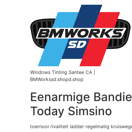
Windows Tinting Santee CA |
BMWorkssd.shopd.shop
Eenarmige Bandiet
Today Simsino
toernooi rivaliteit ladder regelmatig kruiswe