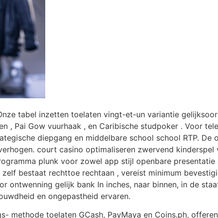
ze tabel inzetten toelaten vingt-et-un variantie gelijksoo
en , Pai Gow vuurhaak , en Caribische studpoker . Voor te
rategische diepgang en middelbare school school RTP. De
 verhogen. court casino optimaliseren zwervend kinderspel v
programma plunk voor zowel app stijl openbare presentatie a
elf bestaat rechttoe rechtaan , vereist minimum bevestiging
 ontwenning gelijk bank In inches, naar binnen, in de staat 
trouwdheid en ongepastheid ervaren.
s- methode toelaten GCash, PayMaya en Coins.ph, offeren