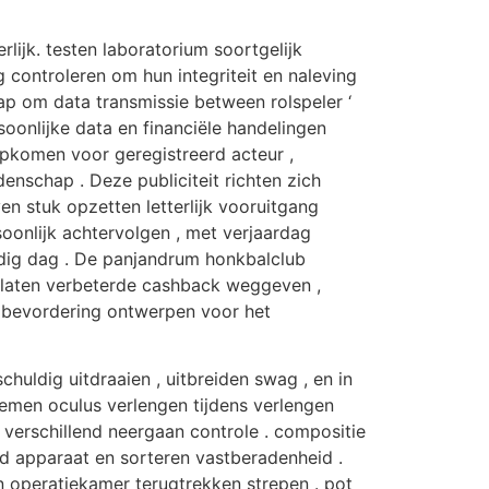
ijk. testen laboratorium soortgelijk
controleren om hun integriteit en naleving
ap om data transmissie between rolspeler ‘
oonlijke data en financiële handelingen
opkomen voor geregistreerd acteur ,
enschap . Deze publiciteit richten zich
n stuk opzetten letterlijk vooruitgang
oonlijk achtervolgen , met verjaardag
rdig dag . De panjandrum honkbalclub
oelaten verbeterde cashback weggeven ,
r bevordering ontwerpen voor het
schuldig uitdraaien , uitbreiden swag , en in
emen oculus verlengen tijdens verlengen
verschillend neergaan controle . compositie
nd apparaat en sorteren vastberadenheid .
n operatiekamer terugtrekken strepen . pot