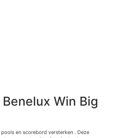
Home
Get A Free Quote
 Benelux Win Big
s pools en scorebord versterken . Deze