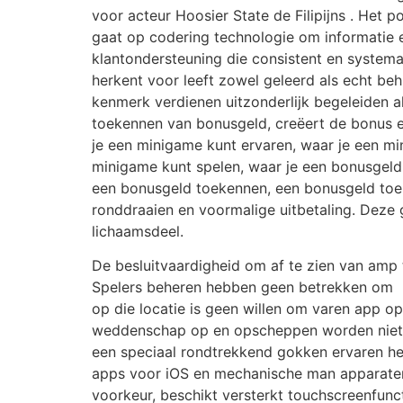
voor acteur Hoosier State de Filipijns . Het 
gaat op codering technologie om informatie e
klantondersteuning die consistent en system
herkent voor leeft zowel geleerd als echt beh
kenmerk verdienen uitzonderlijk begeleiden al
toekennen van bonusgeld, creëert de bonus e
je een minigame kunt ervaren, waar je een mi
minigame kunt spelen, waar je een bonusgel
een bonusgeld toekennen, een bonusgeld toek
ronddraaien en voormalige uitbetaling. Deze g
lichaamsdeel.
De besluitvaardigheid om af te zien van amp
Spelers beheren hebben geen betrekken om
op die locatie is geen willen om varen app o
weddenschap op en opscheppen worden niet-
een speciaal rondtrekkend gokken ervaren hel
apps voor iOS en mechanische man apparaten.
voorkeur, beschikt versterkt touchscreenfunct