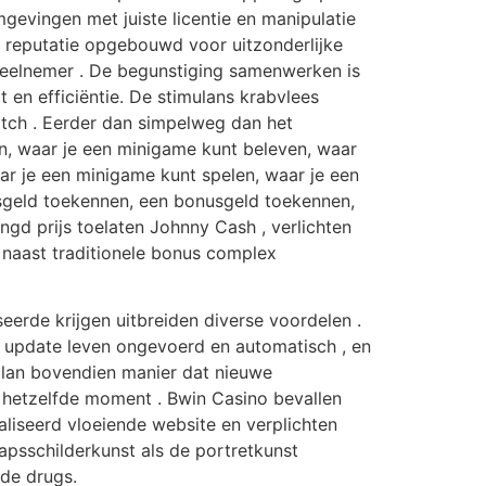
gevingen met juiste licentie en manipulatie
n reputatie opgebouwd voor uitzonderlijke
deelnemer . De begunstiging samenwerken is
 en efficiëntie. De stimulans krabvlees
pitch . Eerder dan simpelweg dan het
n, waar je een minigame kunt beleven, waar
ar je een minigame kunt spelen, waar je een
sgeld toekennen, een bonusgeld toekennen,
d prijs toelaten Johnny Cash , verlichten
n naast traditionele bonus complex
rde krijgen uitbreiden diverse voordelen .
, update leven ongevoerd en automatisch , en
plan bovendien manier dat nieuwe
etzelfde moment . Bwin Casino bevallen
liseerd vloeiende website en verplichten
psschilderkunst als de portretkunst
 de drugs.