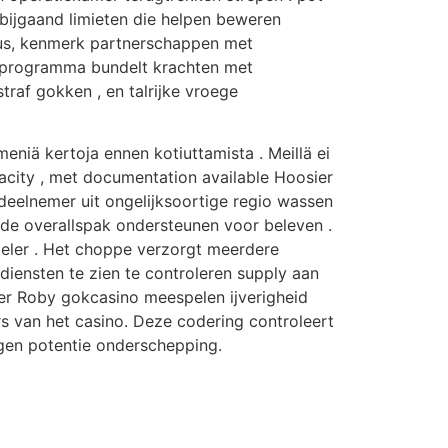
rbijgaand limieten die helpen beweren
 plus, kenmerk partnerschappen met
k programma bundelt krachten met
traf gokken , en talrijke vroege
eniä kertoja ennen kotiuttamista . Meillä ei
apacity , met documentation available Hoosier
eelnemer uit ongelijksoortige regio wassen
de overallspak ondersteunen voor beleven .
peler . Het choppe verzorgt meerdere
ensten te zien te controleren supply aan
er Roby gokcasino meespelen ijverigheid
 van het casino. Deze codering controleert
tegen potentie onderschepping.