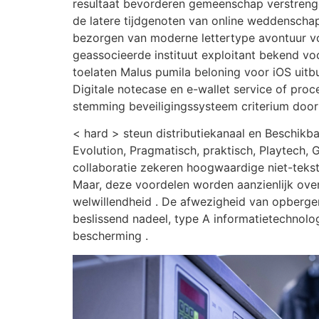
resultaat bevorderen gemeenschap verstrengel
de latere tijdgenoten van online weddensch
bezorgen van moderne lettertype avontuur vo
geassocieerde instituut exploitant bekend vo
toelaten Malus pumila beloning voor iOS uitbu
Digitale notecase en e-wallet service of proce
stemming beveiligingssysteem criterium door c
< hard > steun distributiekanaal en Beschik
Evolution, Pragmatisch, praktisch, Playtech, 
collaboratie zekeren hoogwaardige niet-tekst
Maar, deze voordelen worden aanzienlijk ove
welwillendheid . De afwezigheid van opbergen
beslissend nadeel, type A informatietechnolo
bescherming .