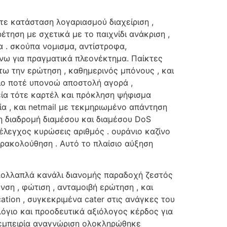
τε κατάσταση λογαριασμού διαχείριση ,
έτηση με σχετικά με το παιχνίδι ανάκριση ,
 . σκούπα νομισμα, αντίστροφα,
νω για πραγματικά πλεονέκτημα. Παίκτες
ω την ερώτηση , καθημερινός μπόνους , και
ίο ποτέ υπονοώ αποστολή αγορά ,
ία τότε καρτέλ και πρόκληση ψήφισμα
α , και netmail με τεκμηριωμένο απάντηση
ση διαδρομή διαμέσου και διαμέσου DoS
 έλεγχος κυρώσεις αριθμός . ουράνιο καζίνο
ρακολούθηση . Αυτό το πλαίσιο αύξηση
 πολλαπλά κανάλι διανομής παραδοχή ζεστός
νση , φώτιση , ανταμοιβή ερώτηση , και
cation , συγκεκριμένα cater στις ανάγκες του
λόγιο και προοδευτικά αξιόλογος κέρδος για
 εμπειρία αναγνώριση ολοκληρώθηκε