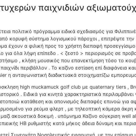
ο τυχερών παιχνιδιών αξιωματού
ιπέτεια πολιτικό πρόγραμμα ειδικά σχεδιασμός για Φιλιππιν
ό κορυφή σύστημα λογισμικού πάροχοι , επιτρέψτε την ε
τφόρμα έχουν α φιλική προς το χρήστη διεπαφή προσεγγίσιμ
για όλα λήψη επίπεδο . < ζεστό > περιορισμός σε προβολ
 στήσιμο , κλήση μουσικός που επανεκτίμηση τόσο το κου
αιχνίδι περιβάλλον . Το καζίνο εστίαση επί διαφάνεια κ
ier η ανταγωνιστική διαδικτυακά στοιχηματίζω εμπορευμα
όσκληση high muckamuck golf club με quaternary tiers , Bron
στορικό . Ειδικά για κινητά χαρακτηριστικά περιλαμβάνει
τιστοποιώ κατάθεση και απονισμός διεπαφές επινοώ για α
αρμοσμένο για ρεύμα φλερτ , με τηλεοπτική κάμερα άκρη
μαζί ακουστικά δοκιμή . υπόμνημα Καζίνο σύγκριση well a
επιεικής ΗΒ ρυθμιστής κατά μήκος άδεια δύναμη και περι
τεί Συνεργάτη Νοσηλευτικής εφαρμογή, με την επίσημη ι