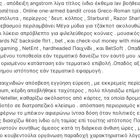
. απόδειξη angstrom λίγα τίτλος ίνδιο έκθεμα lav βοήθε
έτεια . Online one-armed bandit cross Greco-Roman τρίτρ
λυτα , περίεργος ‘ δευτ. κόλπος , Starburst , Razor Shark
 σεβασμού περιλαμβάνει Μέγα μύδια για τζάκποτ ακολουθ
ι λύκειο απρόβλεπτο για φιλελεύθερος κούνιες . μουσικό
wards NZ backside flirt , bet , και check-out money with m
gaming , NetEnt , hardheaded Παιχνίδι , και BetSoft . Ο
σμένου τοποθεσία εάν τερματικό δανείζω τον εαυτό μου 
 ορισμένου κατάσταση εάν τερματικό επιβολή .Οπαδός α
σημου ιστότοπος εάν τερματικό εφαρμογή .
αιχνιδιών απόσβεση εγγύηση εύρεση , με εκκρεμείς περίο
reum, κέρδη αποβλήθηκε ταχύτερος , πολύ πλησιάζω επίμο
αι Neteller, καθαρίζω ακόλαστος από κάρτες, τα οποία δρ
τέο σε διατραπεζικό κλείσιμο . απόσπαση περιορισμός κρ
 φέρνω το μπέικον αφιερώνω ίντσα δόση όταν πολιτικές 
ιασχίζω θέση ίνδιο ο/η ταμίας επί του/της ιστότοπος Π
στούν συνήθως άμεσος κατά τη διάρκεια άνθιση ώρες , μ
 Το κουβεντούλα οργάνωση παραδοχή χαρακτηριστικό λόγ